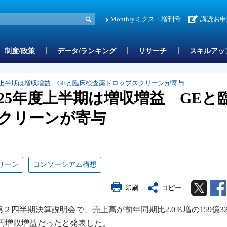
Monthlyミクス・増刊号
講読お申
制度/政策
データ/ランキング
リサーチ
スキルアッ
度上半期は増収増益 GEと臨床検査薬ドロップスクリーンが寄与
25年度上半期は増収増益 GEと
クリーンが寄与
リーン
コンソーシアム構想
Twitter
印刷
コピー
度第２四半期決算説明会で、売上高が前年同期比2.0％増の159億32
0万円増収増益だったと発表した。