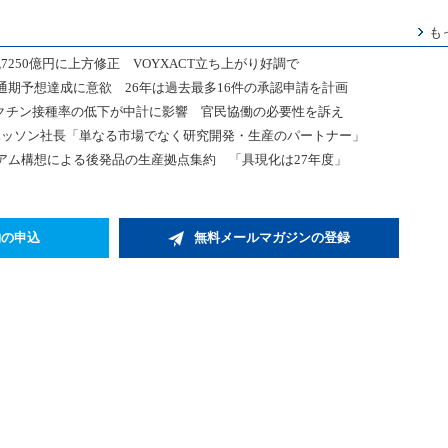
も
7250億円に上方修正 VOYXACT立ち上がり好調で
通期予想達成に意欲 26年は過去最多16件の承認申請を計画
ロナワクチン接種率の低下が中計に影響 官民協働の必要性を訴え
円 ハッソン社長「単なる市場でなく研究開発・生産のパートナー」
アム構想による後発品の生産拠点集約 「具現化は27年度」
約の申込
無料メールマガジンの登録