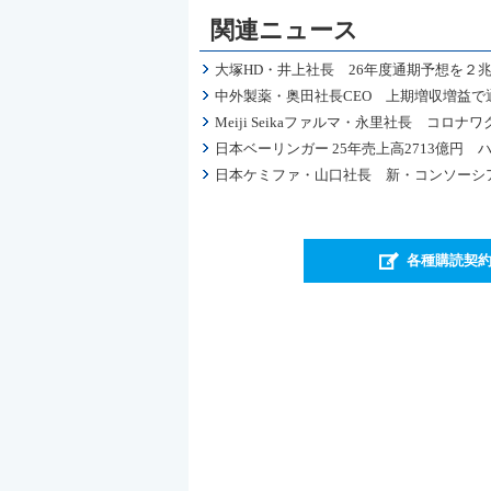
関連ニュース
大塚HD・井上社長 26年度通期予想を２兆
中外製薬・奥田社長CEO 上期増収増益で
Meiji Seikaファルマ・永里社長 コ
日本ベーリンガー 25年売上高2713億
日本ケミファ・山口社長 新・コンソーシ
各種購読契