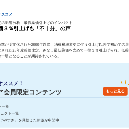
オススメ
改定の影響分析 最低薬価引上げのインパクト
価３％引上げも「不十分」の声
基準が明文化された2000年以降、消費税率変更に伴う引上げ以外で初めての
なされた25年度薬価改定。みなし最低薬価を含めて一律３％引上げられ、低
の一助となることが期待されている。
オススメ！
ア会員限定コンテンツ
もっと見る
ト一覧
ジェクト一覧
続けやすさ」を見据えた新薬が申請中