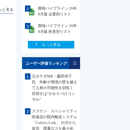
開発パイプライン 26年
2
っと見る
8月版 企業別リスト
開発パイプライン 26年
3
8月版 疾患別リスト
もっと見る
一覧
ユーザー評価ランキング
元タケダMR・藤田祥子
1
氏 年齢や環境の壁を越え
て人材の可能性を切拓く
目指すは”かかりつけコン
サル“
スズケン スペシャリティ
2
医薬品の院内輸送システム
「Cubixx Link」 10月から
提供 廃棄ロスを最小化