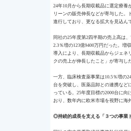
24年10月から長期収載品に選定療
リーンの販売伸長などが寄与した。
進行しており、更なる拡大を見込ん
同社の25年度第2四半期の売上高は、前
2.3％増の123億9400万円だっ
導入により、長期収載品からジェネ
クの売上が伸長したこと」が寄与し
一方、臨床検査薬事業は10.5％増の2
台を突破し、医薬品卸との連携など
っている。25年度目標の2000台
おり、数年内に欧米市場を視野に海
◎持続的成長を支える「３つの事業