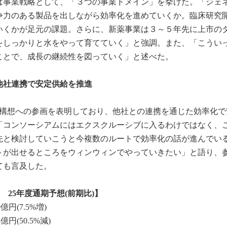
は事業戦略として、「３つの事業ドメイン」を挙げた。「ジェ
争力のある製品を出しながら効率化を進めていくか。臨床研究
いくかが足元の課題。さらに、新薬事業は３～５年先に上市の
をしっかりと水をやって育てていく」と強調。また、「こうい
ことで、成長の継続性を図っていく」と述べた。
他社連携で安定供給を推進
ム構想への参画を表明しており、他社との連携を通じた効率化で
「コンソーシアムにはエクスクルーシブに入るわけではなく、
先と検討していこうと今複数のルートで効率化の話が進んでい
トが出せるところをウィンウィンでやっていきたい」と語り、
ても言及した。
 25年度通期予想(前期比)】
億円(7.5%増)
億円(50.5%減)