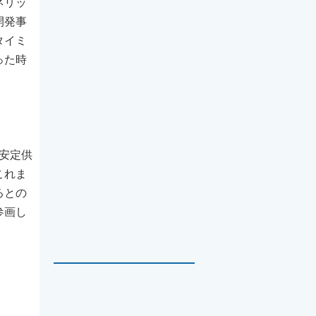
ネリッ
開発事
タイミ
った時
安定供
これま
るとの
参画し