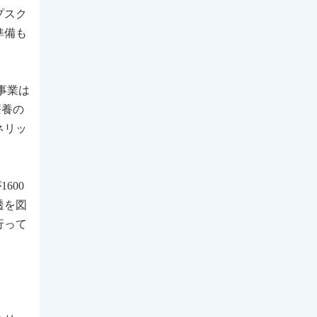
プスク
準備も
事業は
療養の
ネリッ
600
透を図
行って