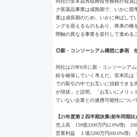
同社の安本昌秀取締役専務執行役員
ク医薬品事業は成熟期で、いかに競
業は成長期のため、いかに伸ばして
ングを迎えるものもあり、将来の種
間軸の異なる事業を並行して進める
◎新・コンソーシアム構想に参画 
同社は25年8月に新・コンソーシア
給を確保していく考えだ。安本氏は
での取引の中でお互いに信頼できる
が現状」と説明。「お互いにメリッ
ていない企業との連携可能性につい
【25年度第２四半期決算(前年同期比)
売上高 159億3200万円(2.0%増) 350
営業利益 １億2200万円(60.6%増) 3