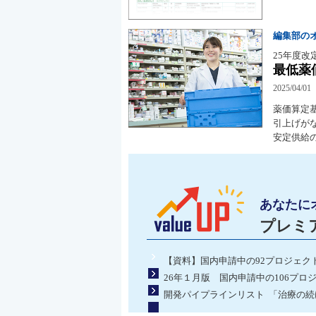
編集部の
25年度
最低薬
2025/04/01
薬価算定
引上げが
安定供給
あなたに
プレミ
【資料】国内申請中の92プロジェク
26年１月版 国内申請中の106プロ
開発パイプラインリスト 「治療の