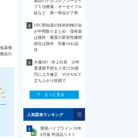
薬品のナルコレプシータイ
プ１治療薬・オーゼイフル
錠など 第一部会が了承
OTC類似薬の技術的検討会
4
が中間取りまとめ 湿布薬
は慢性・重度の変形性膝関
節症は除外 対象1042品
最低薬価
目
薬価品の
大塚HD・井上社長 26年
5
度通期予想を２兆7250億
円に上方修正 VOYXACT
立ち上がり好調で
もっと見る
一覧
人気図表ランキング
開発パイプライン 26年
1
8月版 申請品リスト