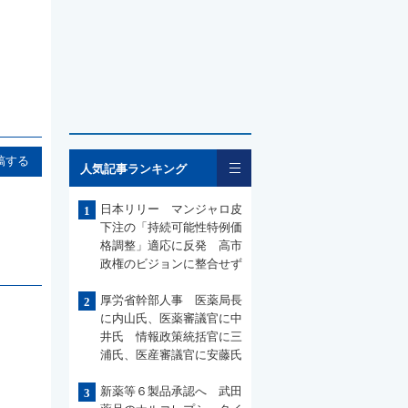
一覧
稿する
人気記事ランキング
日本リリー マンジャロ皮
1
下注の「持続可能性特例価
格調整」適応に反発 高市
政権のビジョンに整合せず
厚労省幹部人事 医薬局長
2
に内山氏、医薬審議官に中
井氏 情報政策統括官に三
浦氏、医産審議官に安藤氏
新薬等６製品承認へ 武田
3