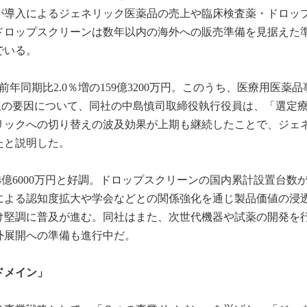
養が導入によるジェネリック医薬品の売上や臨床検査薬・ドロッ
ドロップスクリーンは数年以内の海外への販売準備を見据えた
でいる。
年同期比2.0％増の159億3200万円。このうち、医療用医薬品
た。増収の要因について、同社の中島慎司取締役執行役員は、「選定
リックへの切り替えの波及効果が上期も継続したことで、ジェ
たと説明した。
4億6000万円と好調。ドロップスクリーンの国内累計設置台数が1
による認知度拡大や学会などとの関係強化を通じ製品価値の浸
に向け堅調に普及が進む。同社はまた、次世代機器や試薬の開発を
外展開への準備も進行中だ。
ドメイン」