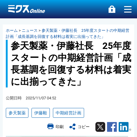
ホーム
>
ニュース
>
参天製薬・伊藤社長 25年度スタートの中期経営
計画「成長基調を回復する材料は着実に出揃ってきた」
参天製薬・伊藤社長 25年度
スタートの中期経営計画「成
長基調を回復する材料は着実
に出揃ってきた」
公開日時 2025/11/07 04:52
参天製薬
伊藤毅
中期経営計画
Twitter
Facebook
Lin
印刷
コピー