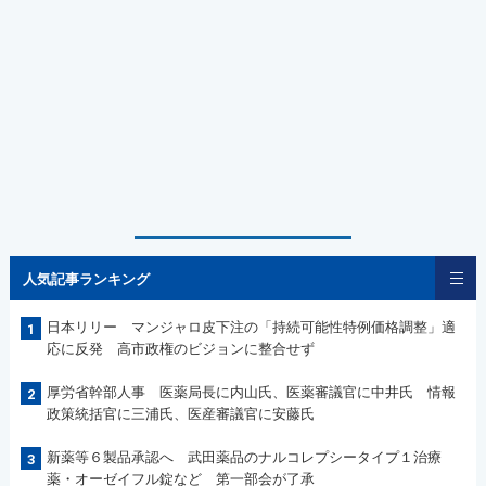
人気記事ランキング
日本リリー マンジャロ皮下注の「持続可能性特例価格調整」適
1
応に反発 高市政権のビジョンに整合せず
厚労省幹部人事 医薬局長に内山氏、医薬審議官に中井氏 情報
2
政策統括官に三浦氏、医産審議官に安藤氏
新薬等６製品承認へ 武田薬品のナルコレプシータイプ１治療
3
薬・オーゼイフル錠など 第一部会が了承