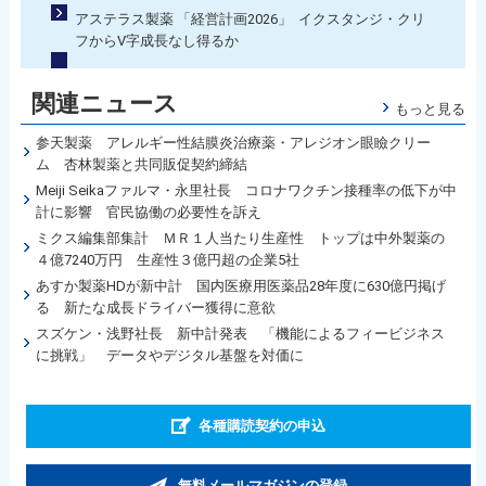
アステラス製薬 「経営計画2026」 イクスタンジ・クリ
フからV字成長なし得るか
関連ニュース
もっと見る
参天製薬 アレルギー性結膜炎治療薬・アレジオン眼瞼クリー
ム 杏林製薬と共同販促契約締結
Meiji Seikaファルマ・永里社長 コロナワクチン接種率の低下が中
計に影響 官民協働の必要性を訴え
ミクス編集部集計 ＭＲ１人当たり生産性 トップは中外製薬の
４億7240万円 生産性３億円超の企業5社
あすか製薬HDが新中計 国内医療用医薬品28年度に630億円掲げ
る 新たな成長ドライバー獲得に意欲
スズケン・浅野社長 新中計発表 「機能によるフィービジネス
に挑戦」 データやデジタル基盤を対価に
各種購読契約の申込
無料メールマガジンの登録