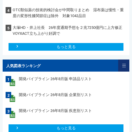
OTC類似薬の技術的検討会が中間取りまとめ 湿布薬は慢性・重
4
度の変形性膝関節症は除外 対象1042品目
大塚HD・井上社長 26年度通期予想を２兆7250億円に上方修正
5
VOYXACT立ち上がり好調で
もっと見る
人気図表ランキング
開発パイプライン 26年8月版 申請品リスト
1
開発パイプライン 26年8月版 企業別リスト
2
開発パイプライン 26年8月版 疾患別リスト
3
もっと見る