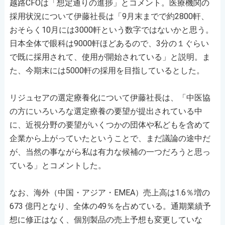
越路CFOは「想定通りの進捗」とコメント。医療機関の
採用状況について伊藤社長は「9月末までで約2800軒、
おそらく10月には3000軒という数字ではないかと思う。
日本全体で眼科は9000軒ほどあるので、3分の１ぐらい
で既に採用されて、使用が開始されている」と説明。ま
た、今期末には5000軒の採用を目指しているとした。
リジュセアの選定療養化について伊藤社長は、「中医協
の方にいろいろな選定療養の要望が提出されている中
に、近視分野の要望がいくつかの団体や私どもを含めて
企業から上がっていたということで、まだ議論の途中だ
が、当然の事ながら私は有力な候補の一つだろうと思っ
ている」とコメントした。
なお、海外（中国・アジア・EMEA）売上高は1.6％増の
673 億円となり、全体の49％を占めている。通期業績予
想に修正はなく、個別製品の売上予想も変更していな