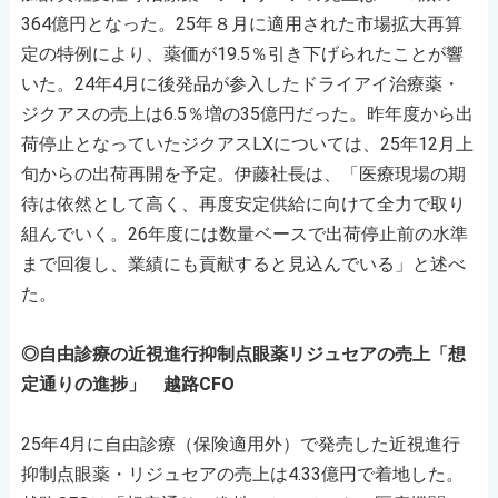
364億円となった。25年８月に適用された市場拡大再算
定の特例により、薬価が19.5％引き下げられたことが響
いた。24年4月に後発品が参入したドライアイ治療薬・
ジクアスの売上は6.5％増の35億円だった。昨年度から出
荷停止となっていたジクアスLXについては、25年12月上
旬からの出荷再開を予定。伊藤社長は、「医療現場の期
待は依然として高く、再度安定供給に向けて全力で取り
組んでいく。26年度には数量ベースで出荷停止前の水準
まで回復し、業績にも貢献すると見込んでいる」と述べ
た。
◎自由診療の近視進行抑制点眼薬リジュセアの売上「想
定通りの進捗」 越路CFO
25年4月に自由診療（保険適用外）で発売した近視進行
抑制点眼薬・リジュセアの売上は4.33億円で着地した。