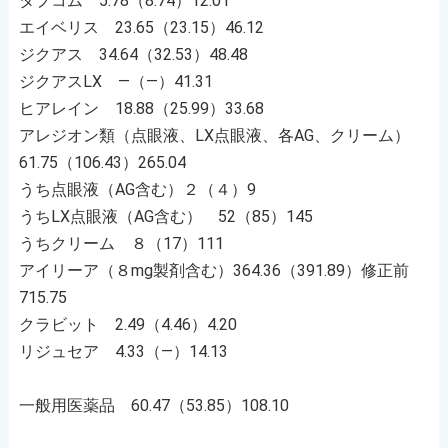
タプコム 5.78（8.74）12.01
エイベリス 23.65（23.15）46.12
ジクアス 34.64（32.53）48.48
ジクアスLX ―（―）41.31
ヒアレイン 18.88（25.99）33.68
アレジオン類（点眼液、LX点眼液、各AG、クリーム）
61.75（106.43）265.04
うち点眼液（AG含む）２（４）9
うちLX点眼液（AG含む） 52（85）145
うちクリーム ８（17）111
アイリーア（８mg製剤含む）364.36（391.89）修正前
715.75
クラビット 2.49（4.46）4.20
リジュセア 4.33（―）14.13
一般用医薬品 60.47（53.85）108.10