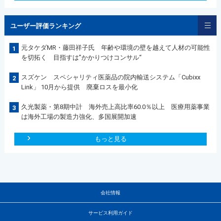
ユーザー評価ランキング
元タケダMR・藤田祥子氏 年齢や環境の壁を越えて人材の可能性
1
を切拓く 目指すは”かかりつけコンサル“
スズケン スペシャリティ医薬品の院内輸送システム「Cubixx
2
Link」 10月から提供 廃棄ロスを最小化
久光製薬・第8期中計 海外売上高比率60.0％以上 医療用薬事業
3
は海外工場の製造力強化、多国展開加速
もっと見る
会社情報
サービス利用ガイド