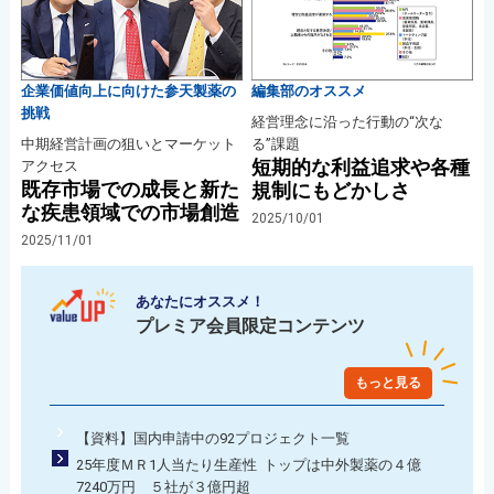
企業価値向上に向けた参天製薬の
編集部のオススメ
挑戦
経営理念に沿った行動の“次な
中期経営計画の狙いとマーケット
る”課題
短期的な利益追求や各種
アクセス
既存市場での成長と新た
規制にもどかしさ
な疾患領域での市場創造
2025/10/01
2025/11/01
あなたにオススメ！
プレミア会員限定コンテンツ
もっと見る
【資料】国内申請中の92プロジェクト一覧
25年度ＭＲ1人当たり生産性 トップは中外製薬の４億
7240万円 ５社が３億円超