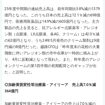
25年度中間期の連結売上高は、前年同期比5.8%減の1379
億円となった。このうち日本の売上高は12.1％減の698億
円で、医療用医薬品は14.9%減の605億円となった。主力
製品の売上を見ると、抗アレルギー点眼薬等・アレジオ
ン類（点眼液、LX点眼液、各AG、クリーム）は42.0％減
の62億円となり、うち24年5月発売のクリーム製剤は9億
円減の8億円だった。越路CFOは「昨年度末の花粉の大量
飛散に伴いアレジオン類の市中在庫が一時的に積み上が
り、4月に反動減となって現れた。また、昨年度のアレジ
オンクリームの第1四半期の初期配荷とのギャップが出
た」と説明した。
◎加齢黄斑変性等治療薬・アイリーア 売上高7.0％減
364億円
加齢黄斑変性等治療薬・アイリーアの売上は7.0％減の