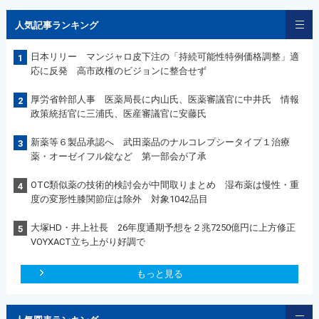
人気記事ランキング
日本リリー マンジャロ皮下注の「持続可能性特例価格調整」適
1
応に反発 高市政権のビジョンに整合せず
厚労省幹部人事 医薬局長に内山氏、医薬審議官に中井氏 情報
2
政策統括官に三浦氏、医産審議官に安藤氏
新薬等６製品承認へ 武田薬品のナルコレプシータイプ１治療
3
薬・オーゼイフル錠など 第一部会が了承
OTC類似薬の技術的検討会が中間取りまとめ 湿布薬は慢性・重
4
度の変形性膝関節症は除外 対象1042品目
大塚HD・井上社長 26年度通期予想を２兆7250億円に上方修正
5
VOYXACT立ち上がり好調で
もっと見る