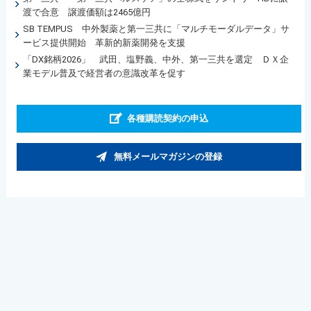
渡で合意 譲渡価額は2465億円
SB TEMPUS 中外製薬と第一三共に「マルチモーダルデータ」サ
ービス提供開始 革新的新薬開発を支援
「DX銘柄2026」 武田、塩野義、中外、第一三共を選定 ＤＸ企
業モデル普及で経営者の意識改革を促す
各種購読契約の申込
無料メールマガジンの登録