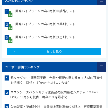
人気図表ランキング
開発パイプライン 26年8月版 申請品リスト
1
開発パイプライン 26年8月版 企業別リスト
2
開発パイプライン 26年8月版 疾患別リスト
3
もっと見る
ユーザー評価ランキング
元タケダMR・藤田祥子氏 年齢や環境の壁を越えて人材の可能性
1
を切拓く 目指すは”かかりつけコンサル“
スズケン スペシャリティ医薬品の院内輸送システム「Cubixx
2
Link」 10月から提供 廃棄ロスを最小化
久光製薬・第8期中計 海外売上高比率60.0％以上 医療用薬事業
3