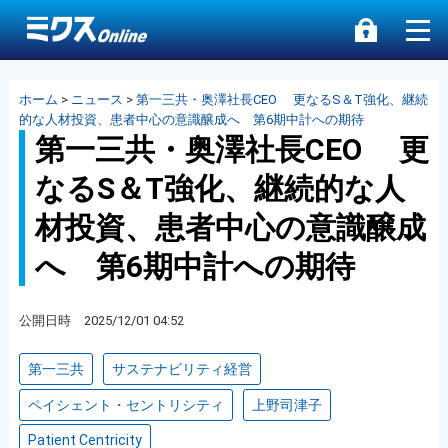
ホーム
>
ニュース
>
第一三共・奥澤社長CEO 更なるS＆T強化、継続
的な人材投資、患者中心の意識醸成へ 第6期中計への期待
第一三共・奥澤社長CEO 更
なるS＆T強化、継続的な人
材投資、患者中心の意識醸成
へ 第6期中計への期待
公開日時 2025/12/01 04:52
第一三共
サステナビリティ経営
ペイシェント・セントリシティ
上野司津子
Patient Centricity