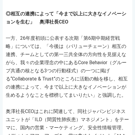
◎相互の連携によって「今まで以上に大きなイノベーシ
ョンを生む」 奥澤社長CEO
一方、26年度初頭に公表する次期「第6期中期経営戦
略」については、「今後は（バリューチェーン）相互の
連携、チームとしての第一三共全体の方向性を見据えな
がら、我々の企業理念の中にあるCore Behavior（グルー
プ共通の核となる3つの行動様式）の一つに掲げ
る“Collaborate & Trust”のところに活動の軸を移し、相互
の連携によって、今まで以上に大きなイノベーションが
生めるようなことを標榜してまいりたい」と強調した。
奥澤社長CEOはこれに関連して、同社ジャパンビジネス
ユニットが「ILD（間質性肺疾患）マネジメント」をテー
マに、国内の営業・マーケティング、安全性情報管理、