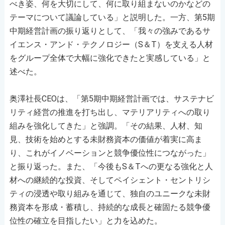
べき姿、何を大切にして、何に取り組まないのかなどの
テーマについて議論している」と説明した。一方、第5期
中期経営計画の振り返りとして、「我々の強みであるサ
イエンス・アンド・テクノロジー（S＆T）を支える人材
をグループ全体で大幅に強化できたと実感している」と
述べた。
奥澤社長CEOは、「第5期中期経営計画では、サステナビ
リティ経営の推進を打ち出し、マテリアリティへの取り
組みを強化してきた」と強調。「その結果、人材、知
見、技術を始めとする未財務資本の価値が着実に高ま
り、これがイノベーションと競争優位性につながった」
と振り返った。また、「今後もS＆Tへの更なる強化と人
材への継続的な投資、そしてペイシェント・セントリシ
ティの浸透や取り組みを通じて、独自のユニークな未財
務資本を形成・蓄積し、持続的な成長と確固たる競争優
位性の確立を目指したい」と力を込めた。