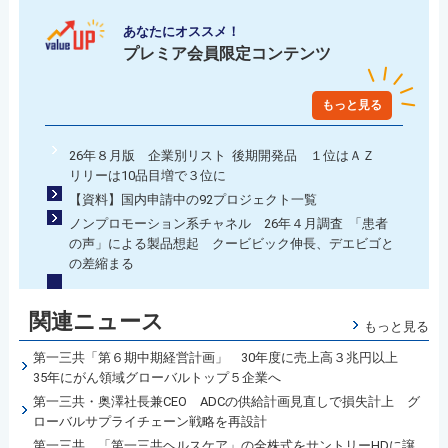
あなたにオススメ！
プレミア会員限定コンテンツ
もっと見る
26年８月版 企業別リスト 後期開発品 １位はＡＺ
リリーは10品目増で３位に
【資料】国内申請中の92プロジェクト一覧
ノンプロモーション系チャネル 26年４月調査 「患者
の声」による製品想起 クービビック伸長、デエビゴと
の差縮まる
関連ニュース
もっと見る
第一三共「第６期中期経営計画」 30年度に売上高３兆円以上
35年にがん領域グローバルトップ５企業へ
第一三共・奥澤社長兼CEO ADCの供給計画見直しで損失計上 グ
ローバルサプライチェーン戦略を再設計
第一三共 「第一三共ヘルスケア」の全株式をサントリーHDに譲