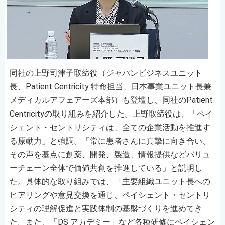
同社の上野司津子取締役（ジャパンビジネスユニット
長、Patient Centricity 特命担当、日本事業ユニット長兼
メディカルアフェアーズ本部）も登壇し、同社のPatient
Centricityの取り組みを紹介した。上野取締役は、「ペイ
シェント・セントリシティは、全ての企業活動を推進す
る原動力」と強調。「常に患者さんに真摯に向き合い、
その声を基点に創薬、開発、製造、情報提供などバリュ
ーチェーン全体で価値共創を推進している」と説明し
た。具体的な取り組みでは、「主要組織ユニット長への
ヒアリングや意見交換を通じ、ペイシェント・セントリ
シティの理解促進と実践体制の基盤づくりを進めてき
た。また、「DS アカデミー」など各種研修にペイシェン