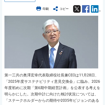
Twitter
Facebook
Lin
印刷
コピー
第一三共の奥澤宏幸代表取締役社長兼CEOは11月28日、
「2025年度サステナビリティ意見交換会」に臨み、2026
年度初めに次期「第6期中期経営計画」を公表する考えを
明らかにした。次期中計に向けた検討状況については、
「ステークホルダーからの期待や2035年ビジョンのある