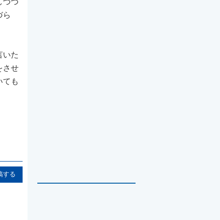
しつつ
づら
言いた
をさせ
いても
稿する