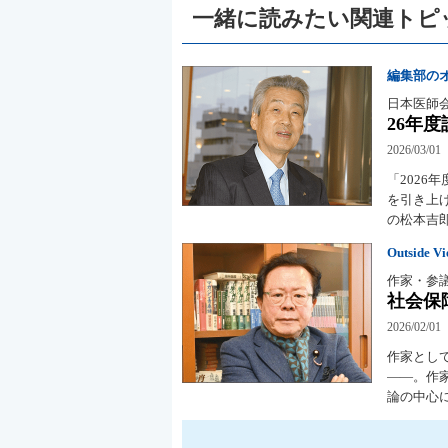
一緒に読みたい関連トピ
編集部の
日本医師
26年
2026/03/01
「202
を引き上
の松本吉
Outside V
作家・参
社会保
2026/02/01
作家とし
――。作
論の中心