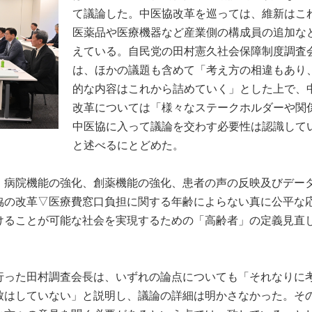
て議論した。中医協改革を巡っては、維新はこ
医薬品や医療機器など産業側の構成員の追加な
えている。自民党の田村憲久社会保障制度調査
は、ほかの議題も含めて「考え方の相違もあり
的な内容はこれから詰めていく」とした上で、
改革については「様々なステークホルダーや関
中医協に入って議論を交わす必要性は認識して
と述べるにとどめた。
、病院機能の強化、創薬機能の強化、患者の声の反映及びデー
協の改革▽医療費窓口負担に関する年齢によらない真に公平な
けることが可能な社会を実現するための「高齢者」の定義見直
行った田村調査会長は、いずれの論点についても「それなりに
致はしていない」と説明し、議論の詳細は明かさなかった。そ