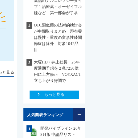
薬品のナルコレプシータイ
プ１治療薬・オーゼイフル
錠など 第一部会が了承
OTC類似薬の技術的検討会
4
が中間取りまとめ 湿布薬
は慢性・重度の変形性膝関
節症は除外 対象1042品
目
大塚HD・井上社長 26年
5
度通期予想を２兆7250億
っと見る
円に上方修正 VOYXACT
立ち上がり好調で
もっと見る
一覧
人気図表ランキング
開発パイプライン 26年
1
8月版 申請品リスト