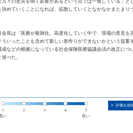
な方々の意見を聞く必要があるという点では一致している」と
を決めていくことになれば、拡散していくとなかなかまとまり
査会長は「医療が複雑化、高度化していく中で、現場の意見を
そういったことも含めて新しい形作りができないかという提案
構成などの根拠になっている社会保険医療協議会法の改正につ
と述べた。
評価を投
1
2
3
4
5
悪い
良い