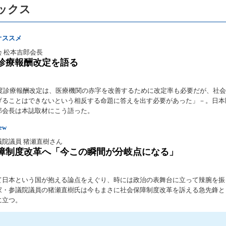
ックス
オススメ
会 松本吉郎会長
度診療報酬改定を語る
6年度診療報酬改定は、医療機関の赤字を改善するために改定率も必要だが、社
げることはできないという相反する命題に答えを出す必要があった」－。日本
郎会長は本誌取材にこう語った。
iew
議院議員 猪瀬直樹さん
障制度改革へ「今この瞬間が分岐点になる」
て日本という国が抱える論点をえぐり、時には政治の表舞台に立って辣腕を振
家・参議院議員の猪瀬直樹氏は今もまさに社会保障制度改革を訴える急先鋒と
に立つ。