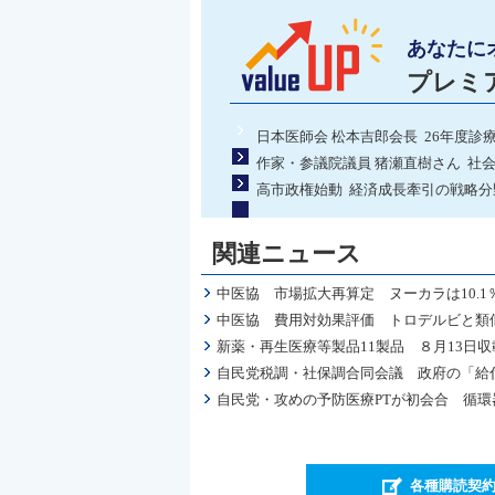
あなたに
プレミ
日本医師会 松本吉郎会長 26年度診
作家・参議院議員 猪瀬直樹さん 社
高市政権始動 経済成長牽引の戦略
関連ニュース
中医協 市場拡大再算定 ヌーカラは10.1
中医協 費用対効果評価 トロデルビと類似
新薬・再生医療等製品11製品 ８月13日
自民党税調・社保調合同会議 政府の「給
自民党・攻めの予防医療PTが初会合 循
各種購読契