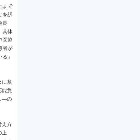
れまで
どを訴
会長
、具体
中医協
係者が
いる」
タに基
応能負
し―の
考え方
の上