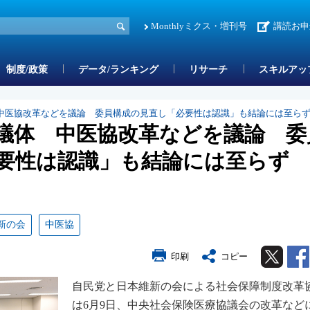
Monthlyミクス・増刊号
講読お申
制度/政策
データ/ランキング
リサーチ
スキルアッ
中医協改革などを議論 委員構成の見直し「必要性は認識」も結論には至ら
議体 中医協改革などを議論 委
要性は認識」も結論には至らず
新の会
中医協
Twitter
印刷
コピー
自民党と日本維新の会による社会保障制度改革
は6月9日、中央社会保険医療協議会の改革など