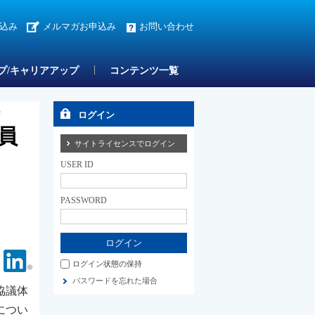
込み
メルマガお申込み
お問い合わせ
プ/キャリアアップ
コンテンツ一覧
ず
ログイン
員
サイトライセンスでログイン
USER ID
PASSWORD
Facebook
Linkedin
ログイン状態の保持
パスワードを忘れた場合
協議体
につい