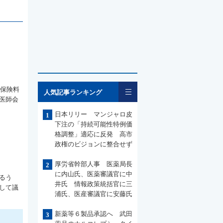
一覧
会保険料
人気記事ランキング
医師会
日本リリー マンジャロ皮
1
下注の「持続可能性特例価
格調整」適応に反発 高市
政権のビジョンに整合せず
厚労省幹部人事 医薬局長
2
に内山氏、医薬審議官に中
るう
井氏 情報政策統括官に三
して議
浦氏、医産審議官に安藤氏
新薬等６製品承認へ 武田
3