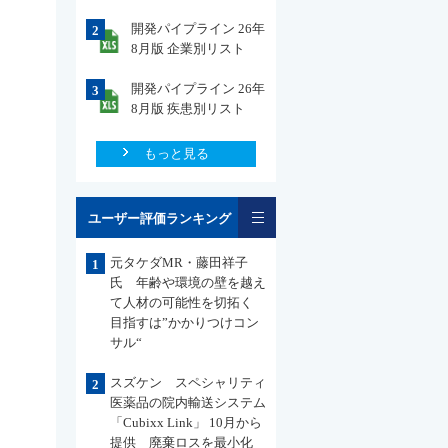
開発パイプライン 26年
2
8月版 企業別リスト
開発パイプライン 26年
3
8月版 疾患別リスト
もっと見る
一覧
ユーザー評価ランキング
元タケダMR・藤田祥子
1
氏 年齢や環境の壁を越え
て人材の可能性を切拓く
目指すは”かかりつけコン
サル“
スズケン スペシャリティ
2
医薬品の院内輸送システム
「Cubixx Link」 10月から
提供 廃棄ロスを最小化