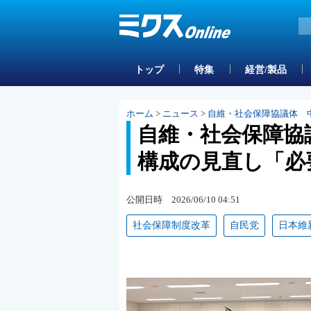
トップ
特集
経営/製品
ホーム
>
ニュース
>
自維・社会保障協議体 
自維・社会保障協
構成の見直し「必
公開日時 2026/06/10 04:51
社会保障制度改革
自民党
日本維