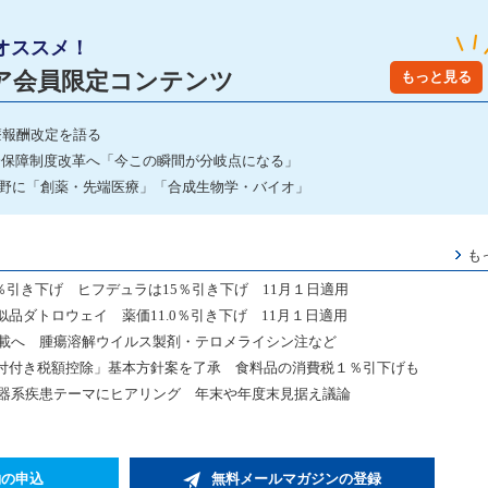
オススメ！
ア会員限定コンテンツ
もっと見る
療報酬改定を語る
会保障制度改革へ「今この瞬間が分岐点になる」
分野に「創薬・先端医療」「合成生物学・バイオ」
も
％引き下げ ヒフデュラは15％引き下げ 11月１日適用
品ダトロウェイ 薬価11.0％引き下げ 11月１日適用
収載へ 腫瘍溶解ウイルス製剤・テロメライシン注など
付付き税額控除」基本方針案を了承 食料品の消費税１％引下げも
環器系疾患テーマにヒアリング 年末や年度末見据え議論
約の申込
無料メールマガジンの登録