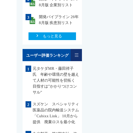
8月版 企業別リスト
開発パイプライン 26年
3
8月版 疾患別リスト
もっと見る
一覧
ユーザー評価ランキング
元タケダMR・藤田祥子
1
氏 年齢や環境の壁を越え
て人材の可能性を切拓く
目指すは”かかりつけコン
サル“
スズケン スペシャリティ
2
医薬品の院内輸送システム
「Cubixx Link」 10月から
提供 廃棄ロスを最小化