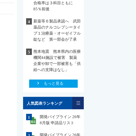
合格率は３科目ともに
85％前後
新薬等６製品承認へ 武田
4
薬品のナルコレプシータイ
プ１治療薬・オーゼイフル
錠など 第一部会が了承
熊本地震 熊本県内の医療
5
機関44施設で被害 製薬
企業や卸で一部被害も「供
給への支障はなし」
もっと見る
一覧
人気図表ランキング
開発パイプライン 26年
1
8月版 申請品リスト
開発パイプライン 26年
2