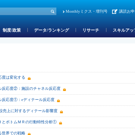
Monthlyミクス・増刊号
講読お申
制度/政策
データ/ランキング
リサーチ
スキルアッ
応度は変化する
ル反応度②：施設のチャネル反応度
ル反応度①：eディテール反応度
施設売上に対するディテール影響度
ＲとボトムＭＲの行動特性分析①
る世界での戦略