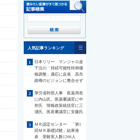
一覧
人気記事ランキング
日本リリー マンジャロ皮
1
下注の「持続可能性特例価
格調整」適応に反発 高市
政権のビジョンに整合せず
厚労省幹部人事 医薬局長
2
に内山氏、医薬審議官に中
井氏 情報政策統括官に三
浦氏、医産審議官に安藤氏
ＭＲ認定センター 「第1
3
回ＭＲ基礎試験」結果発
表 受験実人数1266人