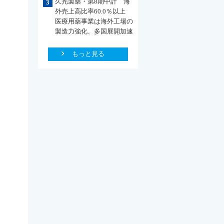
久光製薬・第8期中計 海
3
外売上高比率60.0％以上
医療用薬事業は海外工場の
製造力強化、多国展開加速
もっと見る