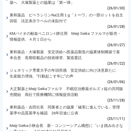
築へ 大塚製薬との協業は「第一弾」
(26/01/30)
東和薬品 ピペラシリンNa注用１g「トーワ」の一部ロットを自主
回収 法定表示ラベルの未貼付で
(26/01/28)
KMバイオの献血ベニロン-I 静注用 Meiji Seika ファルマが販売・
情報提供、４月１日から
(26/01/27)
東和薬品・大塚製薬 安定供給へ医薬品製造の協業体制構築で基
本合意 長期収載品の技術移管、製造委託
(26/01/22)
ジェネリック専業大手の年頭所感 安定供給に向け決意新たに
生産能力増強、“行動起こす年に”の声
(26/01/06)
大正製薬とMeiji Seikaファルマ 不眠症治療薬ボルズィ錠の共同販
売開始 両社で医療機関に情報提供活動
(25/11/28)
東和薬品・吉田社長 同業者との協業「確実に進んでいる」管理
基準や品質基準を確認 26年目途に公表
(25/11/11)
Meiji Seika小林会長 新・コンソーシアム構想に「いま踏み出さな