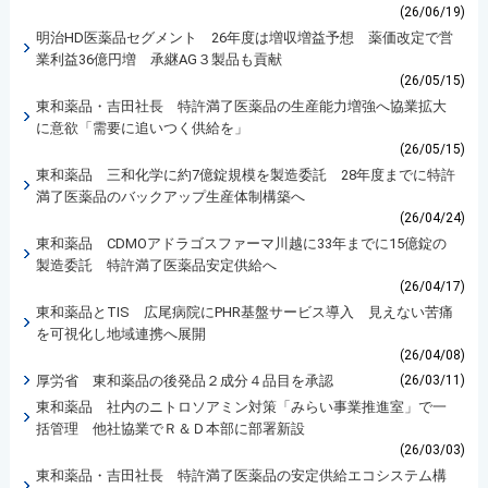
(26/06/19)
明治HD医薬品セグメント 26年度は増収増益予想 薬価改定で営
業利益36億円増 承継AG３製品も貢献
(26/05/15)
東和薬品・吉田社長 特許満了医薬品の生産能力増強へ協業拡大
に意欲「需要に追いつく供給を」
(26/05/15)
東和薬品 三和化学に約7億錠規模を製造委託 28年度までに特許
満了医薬品のバックアップ生産体制構築へ
(26/04/24)
東和薬品 CDMOアドラゴスファーマ川越に33年までに15億錠の
製造委託 特許満了医薬品安定供給へ
(26/04/17)
東和薬品とTIS 広尾病院にPHR基盤サービス導入 見えない苦痛
を可視化し地域連携へ展開
(26/04/08)
厚労省 東和薬品の後発品２成分４品目を承認
(26/03/11)
東和薬品 社内のニトロソアミン対策「みらい事業推進室」で一
括管理 他社協業でＲ＆Ｄ本部に部署新設
(26/03/03)
東和薬品・吉田社長 特許満了医薬品の安定供給エコシステム構