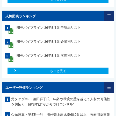
人気図表ランキング
開発パイプライン 26年8月版 申請品リスト
1
開発パイプライン 26年8月版 企業別リスト
2
開発パイプライン 26年8月版 疾患別リスト
3
もっと見る
ユーザー評価ランキング
元タケダMR・藤田祥子氏 年齢や環境の壁を越えて人材の可能性
1
を切拓く 目指すは”かかりつけコンサル“
久光製薬・第8期中計 海外売上高比率60.0％以上 医療用薬事業
2