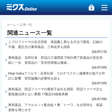
ホーム
>
記事一覧
関連ニュース一覧
ニプロファーマが自主回収 承認書と異なる方法で製造、記録の
不備 委託元の東和薬品、三和化学も回収
(26/07/15)
東和薬品・吉田社長 田辺の工場買収で特許満了医薬品の安定供
給に一歩 長収品の「安全性情報は価値」
(26/07/09)
Meiji Seikaファルマ・永里社長 コロナワクチン接種率の低下が中
計に影響 官民協働の必要性を訴え
(26/07/09)
東和薬品 田辺ファーマの製造子会社を買収 田辺ファーマ主な
製造拠点持たない業態 17製品35規格承継
(26/07/06)
東和薬品 アマルエット配合錠 1 番「トーワ」を出荷停止 承認
規格を満たせず