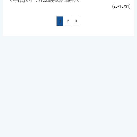
い手はない」 ７社22成分56品目統合へ
(25/10/31)
1
2
3