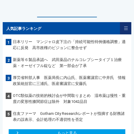
人気記事ランキング
日本リリー マンジャロ皮下注の「持続可能性特例価格調整」適
1
応に反発 高市政権のビジョンに整合せず
新薬等６製品承認へ 武田薬品のナルコレプシータイプ１治療
2
薬・オーゼイフル錠など 第一部会が了承
厚労省幹部人事 医薬局長に内山氏、医薬審議官に中井氏 情報
3
政策統括官に三浦氏、医産審議官に安藤氏
OTC類似薬の技術的検討会が中間取りまとめ 湿布薬は慢性・重
4
度の変形性膝関節症は除外 対象1042品目
住友ファーマ Gotham City Researchレポートが指摘する財務諸
5
表の誤表示、会計処理の不適切性を否定
もっと見る