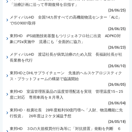
「治療計画に沿って早期復帰を目指す」
(26/06/25)
メディパルHD 全国14カ所すべての高機能物流センター「ALC」
でISO9001取得
(26/06/25)
東邦HD iPS細胞技術基盤もつリジェネフロ社に出資 ADPKD対
象にP2a実施中 流通にも「全面的に協力」
(26/06/23)
メディパルHD 渡辺社長が病気治療のため入院 長福副社長が社
長業務を代行
(26/06/10)
東邦HDとDHLサプライチェーン 先進的ヘルスケアロジスティク
ス・プラットフォームの構築で協議開始
(26/06/05)
東邦HD 室温管理医薬品の温度管理配送を実現 管理温度15～25
度に対応 専用車両を８月導入
(26/06/04)
東邦HD・枝廣社長 28年度粗利50億円増へ「人財、物流機能に先
行投資」 26年度は２ケタ減益予想
(26/05/18)
東邦HD ３Dの大規模買付行為等に「対抗措置」発動を判断 ６