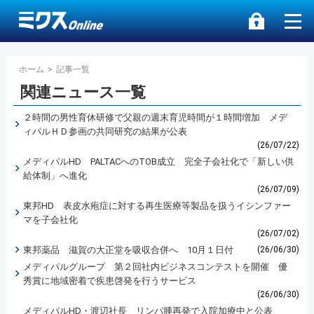
ホーム
>
記事一覧
関連ニュース一覧
２時間の男性育休研修で父親の週末育児時間が１時間増加 メデ
ィパルＨＤ参画の共同研究の結果が公表
(26/07/22)
メディパルHD PALTACへのTOB成立 完全子会社化で「新しい供
給体制」へ進化
(26/07/09)
東邦HD 表皮水疱症に対する再生医療等製品を扱うイシンファー
マを子会社化
(26/07/02)
東邦薬品 滋賀の大正堂を吸収合併へ 10月１日付
(26/06/30)
メディパルグループ 第２回社内ビジネスコンテストを開催 優
秀賞に地域密着で疾患啓発を行うサービス
(26/06/30)
メディパルHD・渡辺社長 リンパ腫再発で入院加療中と公表