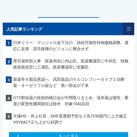
人気記事ランキング
日本リリー マンジャロ皮下注の「持続可能性特例価格調整」適
1
応に反発 高市政権のビジョンに整合せず
厚労省幹部人事 医薬局長に内山氏、医薬審議官に中井氏 情報
2
政策統括官に三浦氏、医産審議官に安藤氏
新薬等６製品承認へ 武田薬品のナルコレプシータイプ１治療
3
薬・オーゼイフル錠など 第一部会が了承
OTC類似薬の技術的検討会が中間取りまとめ 湿布薬は慢性・重
4
度の変形性膝関節症は除外 対象1042品目
大塚HD・井上社長 26年度通期予想を２兆7250億円に上方修正
5
VOYXACT立ち上がり好調で
もっと見る