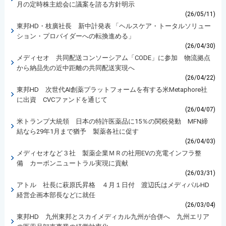
月の定時株主総会に議案を諮る方針明示
(26/05/11)
東邦HD・枝廣社長 新中計発表 「ヘルスケア・トータルソリュー
ション・プロバイダーへの転換進める」
(26/04/30)
メディセオ 共同配送コンソーシアム「CODE」に参加 物流拠点
から納品先の近中距離の共同配送実現へ
(26/04/22)
東邦HD 次世代AI創薬プラットフォームを有する米Metaphore社
に出資 CVCファンドを通じて
(26/04/07)
米トランプ大統領 日本の特許医薬品に15％の関税発動 MFN締
結なら29年1月まで猶予 製薬各社に促す
(26/04/03)
メディセオなど３社 製薬企業ＭＲの社用EVの充電インフラ整
備 カーボンニュートラル実現に貢献
(26/03/31)
アトル 社長に萩原氏昇格 ４月１日付 渡辺氏はメディパルHD
経営企画本部長などに就任
(26/03/04)
東邦HD 九州東邦とスカイメディカル九州が合併へ 九州エリア