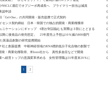
NSCLC適応でオプジーボ再成長へ プライマリー担当は減員
(
承認申請
(
Gel-One」の共同開発・販売提携で正式契約
(
ceptのライセンス契約締結 日本・韓国での独占的開発・商業権獲得
(
種のコミュニケーションにギャップ 6割が対話臨むも実際は３割にとどまる
(
降に後発品の発売想定」 25年度売上予想は10％減の800億円
(
用いた医薬品創製の研究提携開始
(
ナ社と創薬提携 中枢神経領域のRNA標的低分子化合物の創製で
(
界の開発・商業化権取得、米Ionis社から 真性多血症などで開発
(
へ経営トップの意識変革求める 女性管理職は31年度末20％に
(
1
2