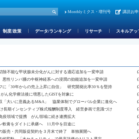
Monthlyミクス・増刊号
講読お申
制度/政策
データ/ランキング
リサーチ
スキルアッ
治切除不能な甲状腺未分化がんに対する適応追加を一変申請
(
ル 悪性リンパ腫の中枢神経系への浸潤の効能追加を一変申請
(
に「30年からの売上上昇に自信」 研究開発比率30％を堅持
(
申請 がん化学療法後に増悪したGISTを対象に
(
収「大いに意義あるM&A」 協業体制でグローバル企業に進化へ
(
業員向け長期インセンティブ株式報酬制度導入 経営参画で意識づけ
(
神経・免疫領域で提携 がん領域に続き連携拡大
(
ン軟膏をダイトに承継へ 11月中を目途に
(
の販売・共同販促契約を３月末で終了 単独展開へ
(
気候変動」「水セキュリティ」で最高評価のAリスト選定
(