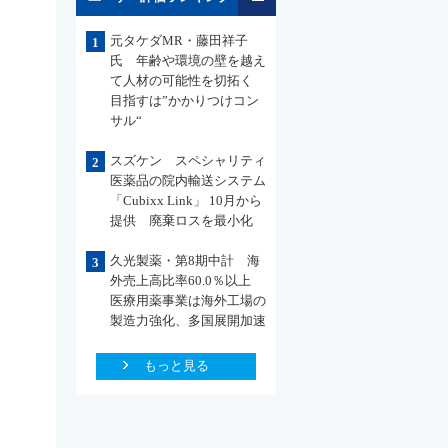
元タケダMR・藤田祥子
1
氏 年齢や環境の壁を越え
て人材の可能性を切拓く
目指すは”かかりつけコン
サル“
スズケン スペシャリティ
2
医薬品の院内輸送システム
「Cubixx Link」 10月から
提供 廃棄ロスを最小化
久光製薬・第8期中計 海
3
外売上高比率60.0％以上
医療用薬事業は海外工場の
製造力強化、多国展開加速
もっと見る