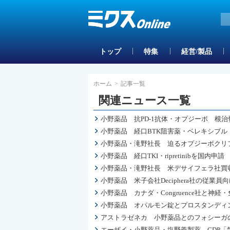
トップ
特集
経営/製品
ホーム
>
記事一覧
関連ニュース一覧
小野薬品 抗PD-1抗体・オプジーボ 根
小野薬品 経口BTK阻害薬・ベレキシブ
小野薬品・滝野社長 迫るオプジーボクリフ
小野薬品 経口TKI・ripretinibを国内
小野薬品・滝野社長 米デサイフェラ社買
小野薬品 米子会社Deciphera社の従
小野薬品 カナダ・Congruence社と
小野薬品 オパルモン錠とプロスタンディ
アストラゼネカ 小野薬品とのフォシーガ
エーザイ・小野薬品・塩野義製薬 CDP「