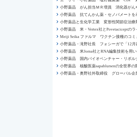
小野薬品 がん担当ＭＲ増員 消化器がんや
小野薬品 抗てんかん薬・セノバメートを
小野薬品と生化学工業 変形性関節症治療剤「
小野薬品 米・Vertex社とPovetaci
Meiji Seika ファルマ ワクチン接
小野薬品・滝野社長 フォシーガで「12月以
小野薬品 米Jorna社とRNA編集技術を
小野薬品 国内バイオベンチャー・リボル
小野薬品 核酸医薬sapablursenの全世
小野薬品・奥野社外取締役 グローバル企業