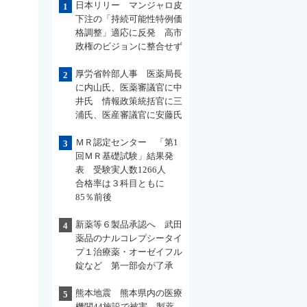
日本リリー マンジャロ皮
1
下注の「持続可能性特例価
格調整」適応に反発 高市
政権のビジョンに整合せず
厚労省幹部人事 医薬局長
2
に内山氏、医薬審議官に中
井氏 情報政策統括官に三
浦氏、医産審議官に安藤氏
ＭＲ認定センター 「第1
3
回ＭＲ基礎試験」結果発
表 受験実人数1266人
合格率は３科目ともに
85％前後
新薬等６製品承認へ 武田
4
薬品のナルコレプシータイ
プ１治療薬・オーゼイフル
錠など 第一部会が了承
熊本地震 熊本県内の医療
5
機関44施設で被害 製薬