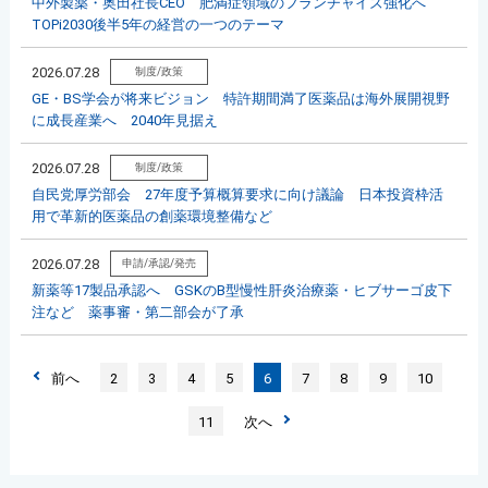
中外製薬・奥田社長CEO 肥満症領域のフランチャイズ強化へ
TOPi2030後半5年の経営の一つのテーマ
2026.07.28
制度/政策
GE・BS学会が将来ビジョン 特許期間満了医薬品は海外展開視野
に成長産業へ 2040年見据え
2026.07.28
制度/政策
自民党厚労部会 27年度予算概算要求に向け議論 日本投資枠活
用で革新的医薬品の創薬環境整備など
2026.07.28
申請/承認/発売
新薬等17製品承認へ GSKのB型慢性肝炎治療薬・ヒブサーゴ皮下
注など 薬事審・第二部会が了承
前へ
2
3
4
5
6
7
8
9
10
11
次へ