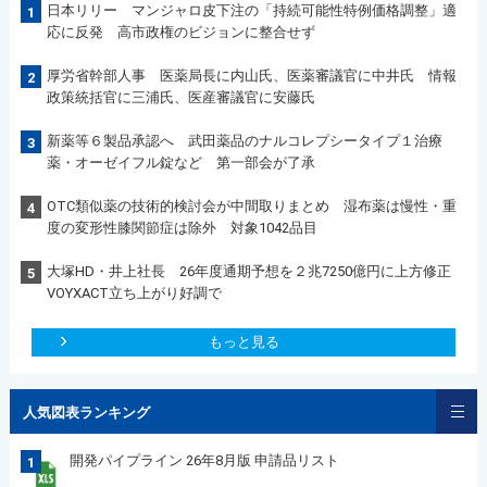
日本リリー マンジャロ皮下注の「持続可能性特例価格調整」適
1
応に反発 高市政権のビジョンに整合せず
厚労省幹部人事 医薬局長に内山氏、医薬審議官に中井氏 情報
2
政策統括官に三浦氏、医産審議官に安藤氏
新薬等６製品承認へ 武田薬品のナルコレプシータイプ１治療
3
薬・オーゼイフル錠など 第一部会が了承
OTC類似薬の技術的検討会が中間取りまとめ 湿布薬は慢性・重
4
度の変形性膝関節症は除外 対象1042品目
大塚HD・井上社長 26年度通期予想を２兆7250億円に上方修正
5
VOYXACT立ち上がり好調で
もっと見る
人気図表ランキング
開発パイプライン 26年8月版 申請品リスト
1