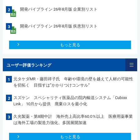
開発パイプライン 26年8月版 企業別リスト
2
開発パイプライン 26年8月版 疾患別リスト
3
もっと見る
ユーザー評価ランキング
元タケダMR・藤田祥子氏 年齢や環境の壁を越えて人材の可能性
1
を切拓く 目指すは”かかりつけコンサル“
スズケン スペシャリティ医薬品の院内輸送システム「Cubixx
2
Link」 10月から提供 廃棄ロスを最小化
久光製薬・第8期中計 海外売上高比率60.0％以上 医療用薬事業
3
は海外工場の製造力強化、多国展開加速
もっと見る