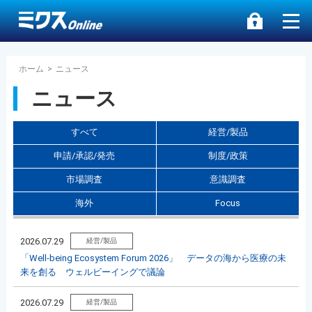
ホーム
>
ニュース
ニュース
すべて
経営/製品
申請/承認/発売
制度/政策
市場調査
意識調査
海外
Focus
2026.07.29
経営/製品
「Well-being Ecosystem Forum 2026」 データの海から医療の未
来を創る ウェルビーイングで議論
2026.07.29
経営/製品