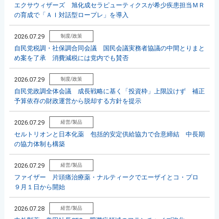
エクサウィザーズ 旭化成セラピューティクスが希少疾患担当ＭＲ
の育成で「ＡＩ対話型ロープレ」を導入
2026.07.29
制度/政策
自民党税調・社保調合同会議 国民会議実務者協議の中間とりまと
め案を了承 消費減税には党内でも賛否
2026.07.29
制度/政策
自民党政調全体会議 成長戦略に基く「投資枠」上限設けず 補正
予算依存の財政運営から脱却する方針を提示
2026.07.29
経営/製品
セルトリオンと日本化薬 包括的安定供給協力で合意締結 中長期
の協力体制も構築
2026.07.29
経営/製品
ファイザー 片頭痛治療薬・ナルティークでエーザイとコ・プロ
９月１日から開始
2026.07.28
経営/製品