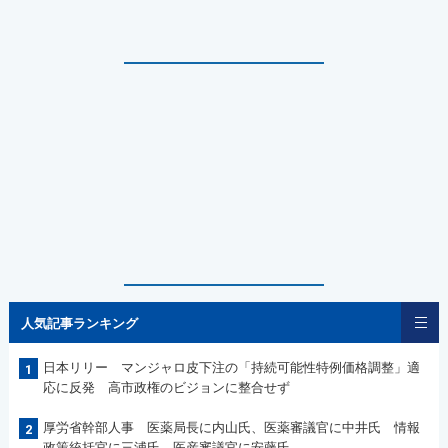
人気記事ランキング
日本リリー マンジャロ皮下注の「持続可能性特例価格調整」適
1
応に反発 高市政権のビジョンに整合せず
厚労省幹部人事 医薬局長に内山氏、医薬審議官に中井氏 情報
2
政策統括官に三浦氏、医産審議官に安藤氏