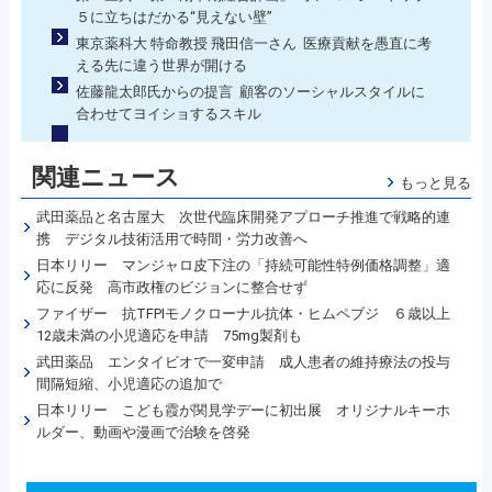
５に立ちはだかる“見えない壁”
東京薬科大 特命教授 飛田信一さん 医療貢献を愚直に考
える先に違う世界が開ける
佐藤龍太郎氏からの提言 顧客のソーシャルスタイルに
合わせてヨイショするスキル
関連ニュース
もっと見る
武田薬品と名古屋大 次世代臨床開発アプローチ推進で戦略的連
携 デジタル技術活用で時間・労力改善へ
日本リリー マンジャロ皮下注の「持続可能性特例価格調整」適
応に反発 高市政権のビジョンに整合せず
ファイザー 抗TFPIモノクローナル抗体・ヒムペブジ ６歳以上
12歳未満の小児適応を申請 75mg製剤も
武田薬品 エンタイビオで一変申請 成人患者の維持療法の投与
間隔短縮、小児適応の追加で
日本リリー こども霞が関見学デーに初出展 オリジナルキーホ
ルダー、動画や漫画で治験を啓発