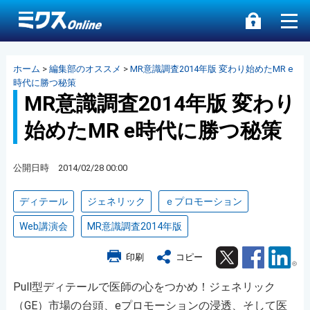
ホーム
>
編集部のオススメ
>
MR意識調査2014年版 変わり始めたMR e
時代に勝つ秘策
MR意識調査2014年版 変わり
始めたMR e時代に勝つ秘策
公開日時 2014/02/28 00:00
ディテール
ジェネリック
ｅプロモーション
Web講演会
MR意識調査2014年版
Twitter
Facebook
Lin
印刷
コピー
Pull型ディテールで医師の心をつかめ！ジェネリック
（GE）市場の台頭、eプロモーションの浸透、そして医