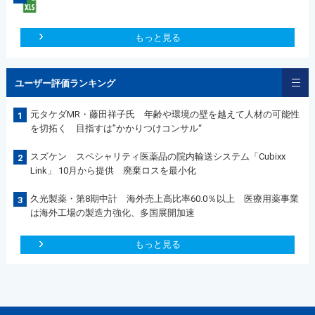
もっと見る
ユーザー評価ランキング
元タケダMR・藤田祥子氏 年齢や環境の壁を越えて人材の可能性
1
を切拓く 目指すは”かかりつけコンサル“
スズケン スペシャリティ医薬品の院内輸送システム「Cubixx
2
Link」 10月から提供 廃棄ロスを最小化
久光製薬・第8期中計 海外売上高比率60.0％以上 医療用薬事業
3
は海外工場の製造力強化、多国展開加速
もっと見る