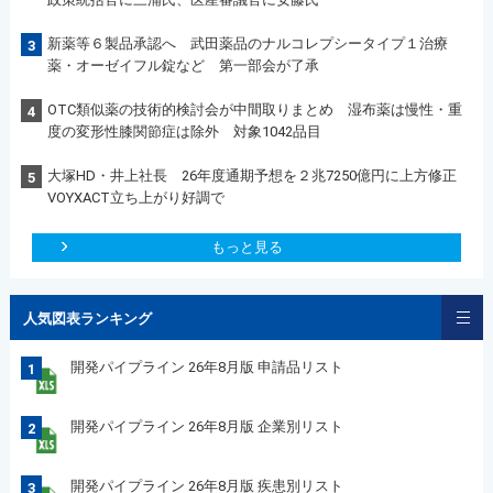
新薬等６製品承認へ 武田薬品のナルコレプシータイプ１治療
3
薬・オーゼイフル錠など 第一部会が了承
OTC類似薬の技術的検討会が中間取りまとめ 湿布薬は慢性・重
4
度の変形性膝関節症は除外 対象1042品目
大塚HD・井上社長 26年度通期予想を２兆7250億円に上方修正
5
VOYXACT立ち上がり好調で
もっと見る
人気図表ランキング
開発パイプライン 26年8月版 申請品リスト
1
開発パイプライン 26年8月版 企業別リスト
2
開発パイプライン 26年8月版 疾患別リスト
3