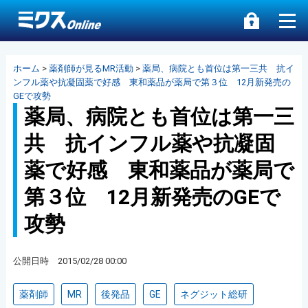
ホーム
>
薬剤師が見るMR活動
>
薬局、病院とも首位は第一三共 抗イ
ンフル薬や抗凝固薬で好感 東和薬品が薬局で第３位 12月新発売の
GEで攻勢
薬局、病院とも首位は第一三
共 抗インフル薬や抗凝固
薬で好感 東和薬品が薬局で
第３位 12月新発売のGEで
攻勢
公開日時 2015/02/28 00:00
薬剤師
MR
後発品
GE
ネグジット総研