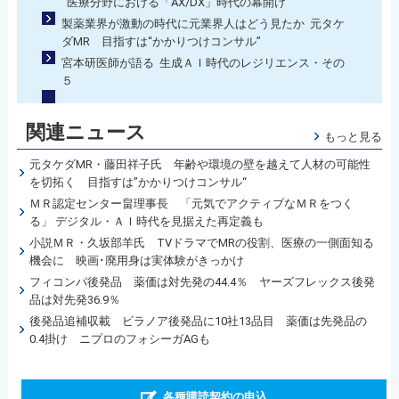
医療分野における「AX/DX」時代の幕開け
製薬業界が激動の時代に元業界人はどう見たか 元タケ
ダMR 目指すは“かかりつけコンサル”
宮本研医師が語る 生成ＡＩ時代のレジリエンス・その
５
関連ニュース
もっと見る
元タケダMR・藤田祥子氏 年齢や環境の壁を越えて人材の可能性
を切拓く 目指すは”かかりつけコンサル“
ＭＲ認定センター畠理事長 「元気でアクティブなＭＲをつく
る」 デジタル・ＡＩ時代を見据えた再定義も
小説ＭＲ・久坂部羊氏 TVドラマでMRの役割、医療の一側面知る
機会に 映画･廃用身は実体験がきっかけ
フィコンパ後発品 薬価は対先発の44.4％ ヤーズフレックス後発
品は対先発36.9％
後発品追補収載 ビラノア後発品に10社13品目 薬価は先発品の
0.4掛け ニプロのフォシーガAGも
各種購読契約の申込