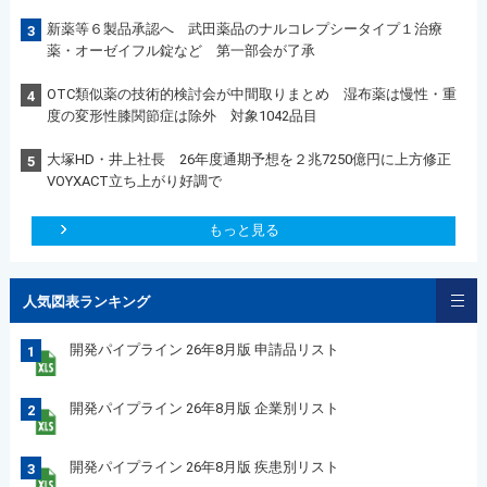
新薬等６製品承認へ 武田薬品のナルコレプシータイプ１治療
3
薬・オーゼイフル錠など 第一部会が了承
OTC類似薬の技術的検討会が中間取りまとめ 湿布薬は慢性・重
4
度の変形性膝関節症は除外 対象1042品目
大塚HD・井上社長 26年度通期予想を２兆7250億円に上方修正
5
VOYXACT立ち上がり好調で
もっと見る
人気図表ランキング
開発パイプライン 26年8月版 申請品リスト
1
開発パイプライン 26年8月版 企業別リスト
2
開発パイプライン 26年8月版 疾患別リスト
3