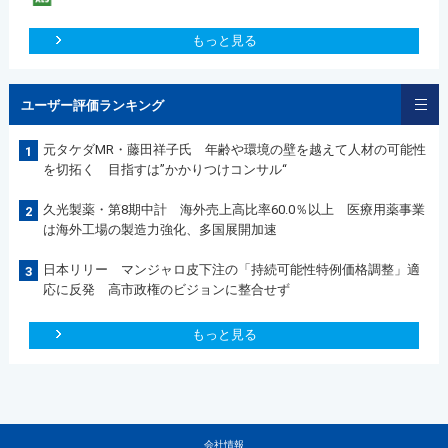
もっと見る
ユーザー評価ランキング
元タケダMR・藤田祥子氏 年齢や環境の壁を越えて人材の可能性
1
を切拓く 目指すは”かかりつけコンサル“
久光製薬・第8期中計 海外売上高比率60.0％以上 医療用薬事業
2
は海外工場の製造力強化、多国展開加速
日本リリー マンジャロ皮下注の「持続可能性特例価格調整」適
3
応に反発 高市政権のビジョンに整合せず
もっと見る
会社情報