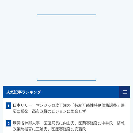
人気記事ランキング
日本リリー マンジャロ皮下注の「持続可能性特例価格調整」適
1
応に反発 高市政権のビジョンに整合せず
厚労省幹部人事 医薬局長に内山氏、医薬審議官に中井氏 情報
2
政策統括官に三浦氏、医産審議官に安藤氏