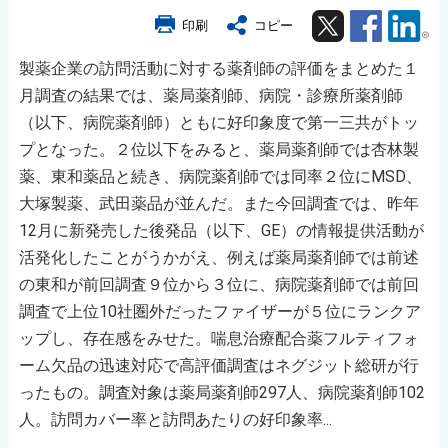
Twitter
Facebook
Lin
印刷
コピー
製薬企業の訪問活動に対する薬剤師の評価をまとめた１
月調査の結果では、薬局薬剤師、病院・診療所薬剤師
（以下、病院薬剤師）ともに好印象度で第一三共がトッ
プとなった。２位以下をみると、薬局薬剤師では杏林製
薬、東和薬品と続き、病院薬剤師では同率２位にMSD、
大塚製薬、武田薬品が並んだ。また今回調査では、昨年
12月に新発売した後発品（以下、GE）の情報提供活動が
活発化したことがうかがえ、例えば薬局薬剤師では前述
の東和が前回調査９位から３位に、病院薬剤師では前回
調査で上位10社圏外だったファイザーが５位にランクア
ップし、存在感をみせた。喘息治療配合薬フルティフォ
ーム欠品の迅速対応で高評価調査はネグジット総研が行
ったもの。調査対象は薬局薬剤師297人、病院薬剤師102
人。訪問カバー率と訪問あたりの好印象率...