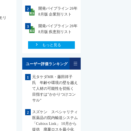
開発パイプライン 26年
2
8月版 企業別リスト
モリ
開発パイプライン 26年
3
8月版 疾患別リスト
もっと見る
一覧
ユーザー評価ランキング
元タケダMR・藤田祥子
1
氏 年齢や環境の壁を越え
て人材の可能性を切拓く
目指すは”かかりつけコン
サル“
スズケン スペシャリティ
2
医薬品の院内輸送システム
「Cubixx Link」 10月から
提供 廃棄ロスを最小化