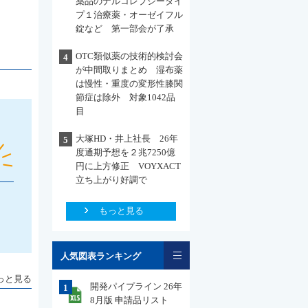
薬品のナルコレプシータイ
プ１治療薬・オーゼイフル
錠など 第一部会が了承
OTC類似薬の技術的検討会
4
が中間取りまとめ 湿布薬
は慢性・重度の変形性膝関
節症は除外 対象1042品
目
大塚HD・井上社長 26年
5
度通期予想を２兆7250億
円に上方修正 VOYXACT
立ち上がり好調で
もっと見る
一覧
人気図表ランキング
っと見る
開発パイプライン 26年
1
8月版 申請品リスト