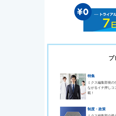
プ
特集
ミクス編集部発の
ながるイチ押しコ
載！
制度・政策
ミクス編集部の視