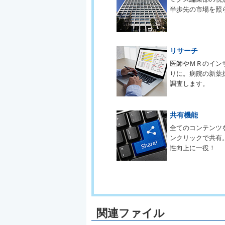
半歩先の市場を照
リサーチ
医師やＭＲのイン
りに。病院の新薬
調査します。
共有機能
全てのコンテンツ
ンクリックで共有
性向上に一役！
関連ファイル