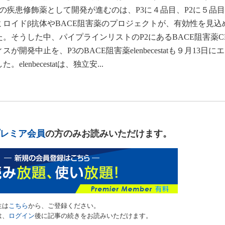
の疾患修飾薬として開発が進むのは、P3に４品目、P2に５品
アミロイドβ抗体やBACE阻害薬のプロジェクトが、有効性を見込
そうした中、パイプラインリストのP2にあるBACE阻害薬CNP
発中止を、P3のBACE阻害薬elenbecestatも９月13日に
enbecestatは、独立安...
レミア会員
の方のみお読みいただけます。
生は
こちら
から、ご登録ください。
は、
ログイン
後に記事の続きをお読みいただけます。