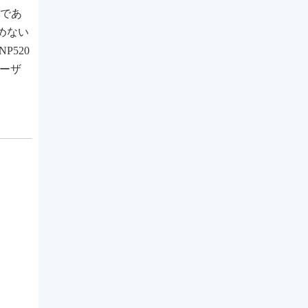
目であ
めない
520
エーザ