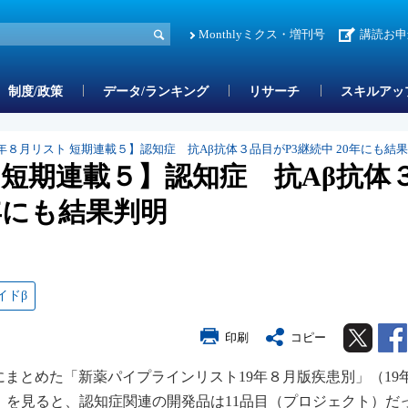
Monthlyミクス・増刊号
講読お申
制度/政策
データ/ランキング
リサーチ
スキルアッ
9年８月リスト 短期連載５】認知症 抗Aβ抗体３品目がP3継続中 20年にも結
 短期連載５】認知症 抗Aβ抗体
0年にも結果判明
イドβ
Twitter
印刷
コピー
にまとめた「新薬パイプラインリスト19年８月版疾患別」（19
）を見ると、認知症関連の開発品は11品目（プロジェクト）だ