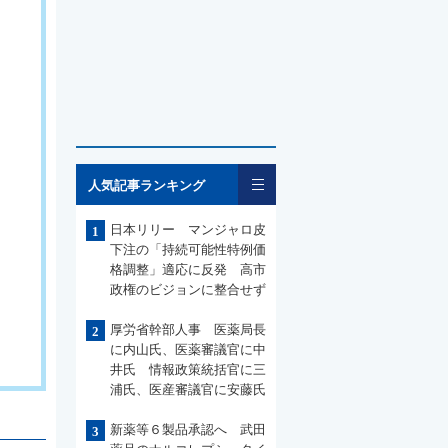
一覧
人気記事ランキング
日本リリー マンジャロ皮
1
下注の「持続可能性特例価
格調整」適応に反発 高市
政権のビジョンに整合せず
厚労省幹部人事 医薬局長
2
に内山氏、医薬審議官に中
井氏 情報政策統括官に三
浦氏、医産審議官に安藤氏
新薬等６製品承認へ 武田
3