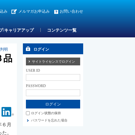
込み
メルマガお申込み
お問い合わせ
プ/キャリアアップ
コンテンツ一覧
果判明
ログイン
３品
サイトライセンスでログイン
USER ID
PASSWORD
Facebook
Linkedin
ログイン状態の保持
パスワードを忘れた場合
年６月
った。