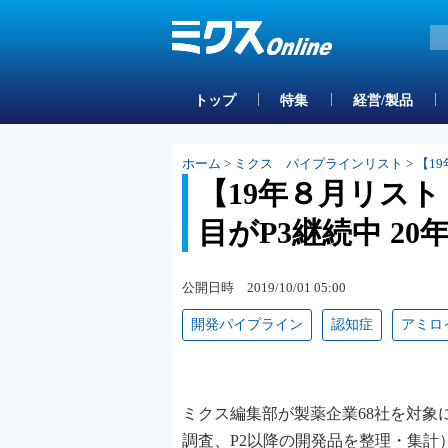
トップ
特集
経営/製品
ホーム
>
ミクス パイプラインリスト
>
【1
【19年８月リスト
目がP3継続中 2
公開日時 2019/10/01 05:00
開発パイプライン
認知症
アミロ
ミクス編集部が製薬企業68社を対象
調査、P2以降の開発品を整理・集計