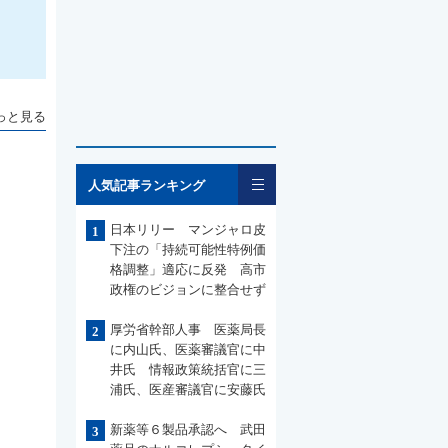
っと見る
一覧
人気記事ランキング
日本リリー マンジャロ皮
1
下注の「持続可能性特例価
格調整」適応に反発 高市
政権のビジョンに整合せず
厚労省幹部人事 医薬局長
2
に内山氏、医薬審議官に中
井氏 情報政策統括官に三
浦氏、医産審議官に安藤氏
新薬等６製品承認へ 武田
3