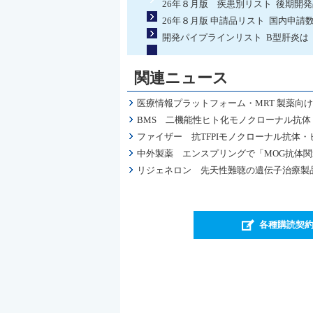
26年８月版 疾患別リスト 後期開
26年８月版 申請品リスト 国内申請
開発パイプラインリスト B型肝炎は
関連ニュース
医療情報プラットフォーム・MRT 製薬
BMS 二機能性ヒト化モノクローナル抗体
ファイザー 抗TFPIモノクローナル抗体・
中外製薬 エンスプリングで「MOG抗体
リジェネロン 先天性難聴の遺伝子治療製品
各種購読契