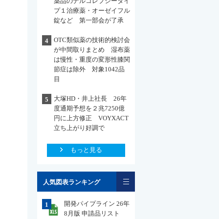
薬品のナルコレプシータイ
プ１治療薬・オーゼイフル
錠など 第一部会が了承
OTC類似薬の技術的検討会
4
が中間取りまとめ 湿布薬
は慢性・重度の変形性膝関
節症は除外 対象1042品
目
大塚HD・井上社長 26年
5
度通期予想を２兆7250億
円に上方修正 VOYXACT
立ち上がり好調で
もっと見る
一覧
人気図表ランキング
開発パイプライン 26年
1
8月版 申請品リスト