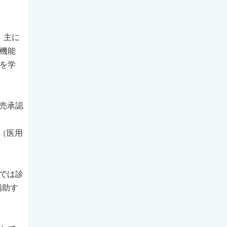
、主に
る機能
タを学
売承認
ム（医用
者では診
補助す