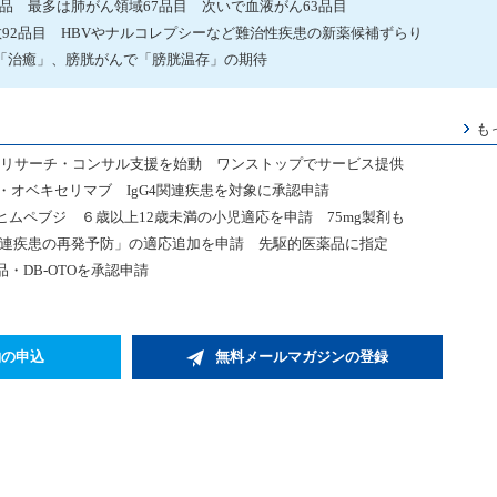
発品 最多は肺がん領域67品目 次いで血液がん63品目
数92品目 HBVやナルコレプシーなど難治性疾患の新薬候補ずらり
「治癒」、膀胱がんで「膀胱温存」の期待
も
向けリサーチ・コンサル支援を始動 ワンストップでサービス提供
・オベキセリマブ IgG4関連疾患を対象に承認申請
ヒムペブジ ６歳以上12歳未満の小児適応を申請 75mg製剤も
関連疾患の再発予防」の適応追加を申請 先駆的医薬品に指定
・DB-OTOを承認申請
約の申込
無料メールマガジンの登録