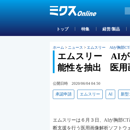
トップ
特集
経営/製品
ホーム
>
ニュース
>
エムスリー AIが胸部C
エムスリー AIが
能性を抽出 医用
公開日時 2020/06/04 04:50
承認申請
エムスリー
AI
新型
エムスリーは６月３日、AIが胸部CT
断支援を行う医用画像解析ソフトウェア「