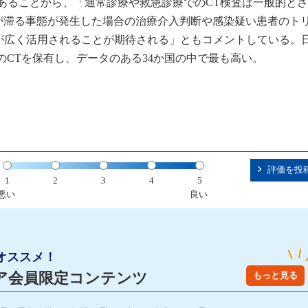
あることから、「通常診療や救急診療でのCT検査は一般的と
が滞る事態が発生した場合の治療介入判断や感染疑い患者のト
が広く活用されることが期待される」ともコメントしている。
7年）のCTを保有し、データのある34か国の中で最も高い。
評価を投
1
2
3
4
5
悪い
良い
オススメ！
ア会員限定コンテンツ
もっと見る