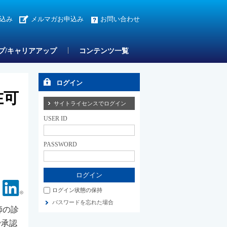
込み
メルマガお申込み
お問い合わせ
プ/キャリアアップ
コンテンツ一覧
ログイン
在可
サイトライセンスでログイン
USER ID
PASSWORD
Facebook
Linkedin
ログイン状態の保持
パスワードを忘れた場合
師の診
で承認