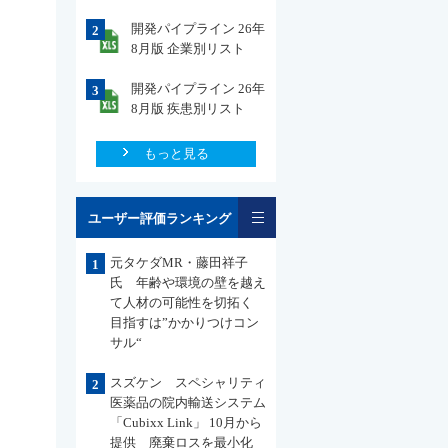
開発パイプライン 26年
2
8月版 企業別リスト
開発パイプライン 26年
3
8月版 疾患別リスト
もっと見る
一覧
ユーザー評価ランキング
元タケダMR・藤田祥子
1
氏 年齢や環境の壁を越え
て人材の可能性を切拓く
目指すは”かかりつけコン
サル“
スズケン スペシャリティ
2
医薬品の院内輸送システム
「Cubixx Link」 10月から
提供 廃棄ロスを最小化