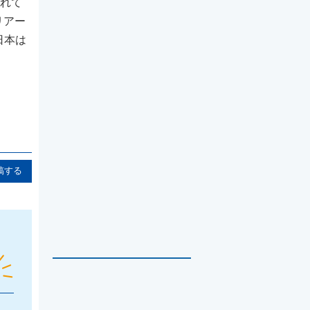
されて
リアー
日本は
稿する