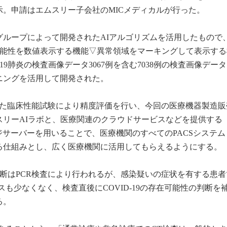
。申請はエムスリー子会社のMICメディカルが行った。
グループによって開発されたAIアルゴリズムを活用したもので
存在可能性を数値表示する機能▽異常領域をマーキングして表示す
19肺炎の検査画像データ3067例を含む7038例の検査画像デー
ニングを活用して開発された。
いた臨床性能試験により精度評価を行い、今回の医療機器製造販
スリーAIラボと、医療関連のクラウドサービスなどを提供する
ッジサーバーを用いることで、医療機関のすべてのPACSシステ
る仕組みとし、広く医療機関に活用してもらえるようにする。
定診断はPCR検査により行われるが、感染疑いの症状を有する患
も少なくなく、検査直後にCOVID-19の存在可能性の判断を
る。