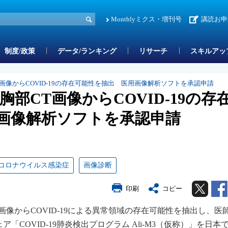
Monthlyミクス・増刊号
講読お申
制度/政策
データ/ランキング
リサーチ
スキルアッ
T画像からCOVID-19の存在可能性を抽出 医用画像解析ソフトを承認申請
胸部CT画像からCOVID-19の存
画像解析ソフトを承認申請
コロナウイルス感染症
画像診断
Twitter
印刷
コピー
画像からCOVID-19による異常領域の存在可能性を抽出し、医
COVID-19肺炎検出プログラム Ali-M3（仮称）」を日本