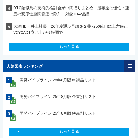
OTC類似薬の技術的検討会が中間取りまとめ 湿布薬は慢性・重
4
度の変形性膝関節症は除外 対象1042品目
大塚HD・井上社長 26年度通期予想を２兆7250億円に上方修正
5
VOYXACT立ち上がり好調で
もっと見る
人気図表ランキング
開発パイプライン 26年8月版 申請品リスト
1
開発パイプライン 26年8月版 企業別リスト
2
開発パイプライン 26年8月版 疾患別リスト
3
もっと見る