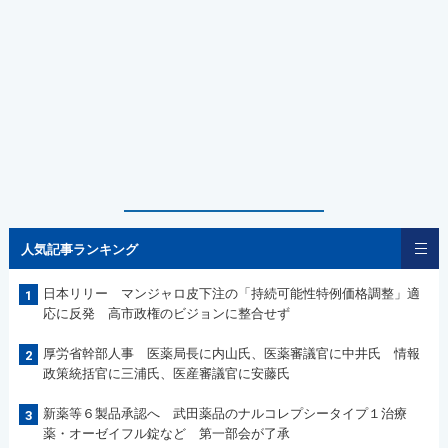
人気記事ランキング
日本リリー マンジャロ皮下注の「持続可能性特例価格調整」適
1
応に反発 高市政権のビジョンに整合せず
厚労省幹部人事 医薬局長に内山氏、医薬審議官に中井氏 情報
2
政策統括官に三浦氏、医産審議官に安藤氏
新薬等６製品承認へ 武田薬品のナルコレプシータイプ１治療
3
薬・オーゼイフル錠など 第一部会が了承