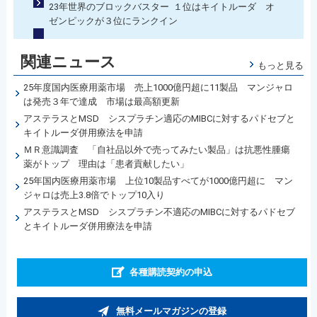
23年世界のブロックバスター １位はキイトルーダ オ
ゼンピックが３位にランクイン
関連ニュース
もっと見る
25年度国内医療用薬市場 売上1000億円超に11製品 マンジャロ
は発売３年で達成 市場は最高額更新
アステラスとMSD シスプラチン適応のMIBCに対するパドセブと
キイトルーダ併用療法を申請
ＭＲ意識調査 「自社品以外で売ってみたい製品」は抗悪性腫瘍
薬がトップ 理由は「患者貢献したい」
25年国内医療用薬市場 上位10製品すべてが1000億円超に マン
ジャロは売上3.8倍でトップ10入り
アステラスとMSD シスプラチン不適応のMIBCに対するパドセブ
とキイトルーダ併用療法を申請
各種購読契約の申込
無料メールマガジンの登録