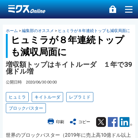
ホーム
>
編集部のオススメ
>
ヒュミラが８年連続トップも減収局面に
ヒュミラが８年連続トップ
も減収局面に
増収額トップはキイトルーダ １年で39
億ドル増
公開日時 2020/06/30 00:00
ヒュミラ
キイトルーダ
レブラミド
ブロックバスター
Twitter
Facebook
Lin
印刷
コピー
世界のブロックバスター（2019年に売上高10億ドル以上