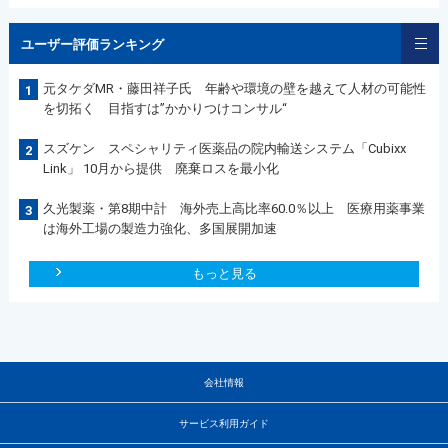
ユーザー評価ランキング
元タケダMR・藤田祥子氏 年齢や環境の壁を越えて人材の可能性
1
を切拓く 目指すは”かかりつけコンサル“
スズケン スペシャリティ医薬品の院内輸送システム「Cubixx
2
Link」 10月から提供 廃棄ロスを最小化
久光製薬・第8期中計 海外売上高比率60.0％以上 医療用薬事業
3
は海外工場の製造力強化、多国展開加速
もっと見る
会社情報
サービス利用ガイド