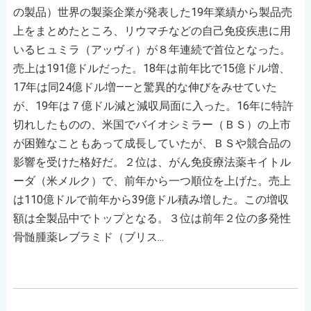
の製品）世界の製薬企業が発表した19年業績から製品売
上をまとめたところ、リウマチなどの自己免疫疾患に用
いるヒュミラ（アッヴィ）が８年連続で首位となった。
売上は191億ドルだった。18年は前年比で15億ドル増、
17年は同24億ドル増――と驚異的な伸びをみせていた
が、19年は７億ドル減と減収局面に入った。16年に特許
切れしたものの、米国でバイオシミラー（ＢＳ）の上市
が困難なこともあって成長していたが、ＢＳや競合品の
影響を受けた格好だ。２位は、がん免疫療法薬キイトル
ーダ（米メルク）で、前年から一つ順位を上げた。売上
は110億ドルで前年から39億ドル積み増した。この増収
額は全製品中でトップとなる。３位は前年２位の多発性
骨髄腫薬レブラミド（ブリス...