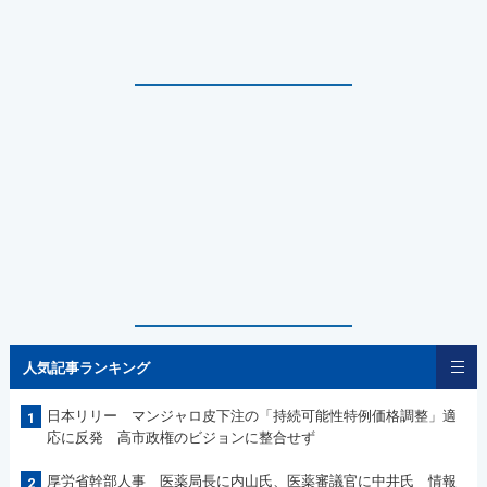
人気記事ランキング
日本リリー マンジャロ皮下注の「持続可能性特例価格調整」適
1
応に反発 高市政権のビジョンに整合せず
厚労省幹部人事 医薬局長に内山氏、医薬審議官に中井氏 情報
2