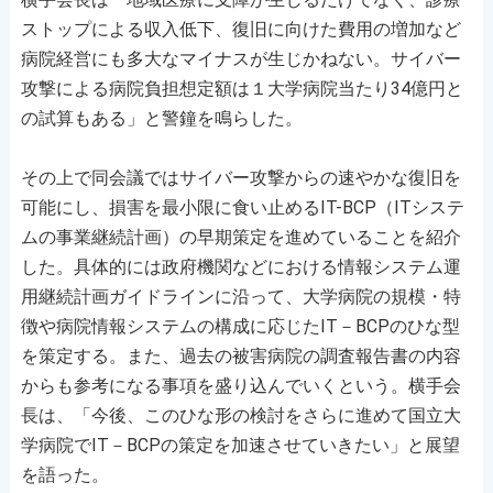
ストップによる収入低下、復旧に向けた費用の増加など
病院経営にも多大なマイナスが生じかねない。サイバー
攻撃による病院負担想定額は１大学病院当たり34億円と
の試算もある」と警鐘を鳴らした。
その上で同会議ではサイバー攻撃からの速やかな復旧を
可能にし、損害を最小限に食い止めるIT-BCP（ITシステ
ムの事業継続計画）の早期策定を進めていることを紹介
した。具体的には政府機関などにおける情報システム運
用継続計画ガイドラインに沿って、大学病院の規模・特
徴や病院情報システムの構成に応じたIT－BCPのひな型
を策定する。また、過去の被害病院の調査報告書の内容
からも参考になる事項を盛り込んでいくという。横手会
長は、「今後、このひな形の検討をさらに進めて国立大
学病院でIT－BCPの策定を加速させていきたい」と展望
を語った。