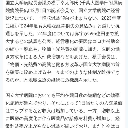
国立大学病院長会議の横手幸太郎氏 (千葉大医学部附属病
院病院長)は12月1日の記者会見で、国立大学病院の経営
状況について、「増収減益傾向が止まらない、2023年度
に続いて24年度も大幅な経常損失の見込み」と厳しい見
通しを示した。24年度については赤字が596億円まで拡
大するとの試算も公表。経営悪化の要因はコロナ補助金
の縮小・廃止や、物価・光熱費の高騰に加え、医師の働
き方改革による人件費増加などをあげた。横手会長は、
「物価・光熱費の高騰と働き方改革が国立大学病院の首
を確実に絞め上げる中、今までのような体制が維持でき
るのか」と地域医療の継続に危機感を示した。
国立大学病院においても平均在院日数の短縮などの効率
化施策が進んでおり、それによって1日当たりの入院単価
はアップするなど収入は増加している。一方、増収以上
に医療の高度化に伴う医薬品や診療材料費が増加し、経
常利益率が上がらない減益が続いており、また昨今はコ