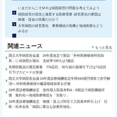
いまだからこそＭＲは病院経営の問題を考えてみよう
病院経営の現況と激変する医療需要 経営悪化の要因は
物価・賃金の高騰だけか？
大学病院の経営悪化 事業継続の危機と地域医療をどう
みるか
関連ニュース
もっと見る
国立大学病院長会議 26年度改定で新設「外科医療確保特別加
算」に42病院が届出 支給率100％は1施設
長期収載品の選定療養 776品目、50％超の薬価引下げは13品目
引下げスピードが加速
国立大学病院長会議 26年度診療報酬改定年間443億円増収で赤字解
消へ 外科医療確保や臓器移植加算を評価
26年度診療報酬改定 急性期入院基本料A・B新設で病院機能評
価 集約化へ地域医療構想を「先取り」
26年度診療報酬改定 物価・賃上げ対応で入院基本料引上げ 日
医・松本会長「病院に重点も診療所強化」