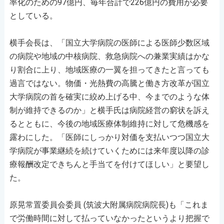
率化のための97億円、毎年合計で226億円の費用が必要
としている。
横手会長は、「国立大学病院の医師による医師少数区域
の病院や地域の中核病院、救急病院への兼業実績はかな
り割合に上り、地域医療の一翼を担ってきたと言っても
過言ではない。物価・光熱費の高騰と働き方改革が国立
大学病院の首を確実に絞め上げる中、今までのような体
制が維持できるのか」と横手氏は病院経営の窮状を訴え
るとともに、今後の地域医療体制維持に対して危機感を
露わにした。「医師にしっかり対価を支払いつつ国立大
学病院が事業継続を続けていくためには来年度以降の診
療報酬改定できちんと手当てを付けてほしい」と要望し
た。
原晃常置委員会委員 (筑波大附属病院病院長)も「これま
で労働時間に対して払っていなかったというより把握で