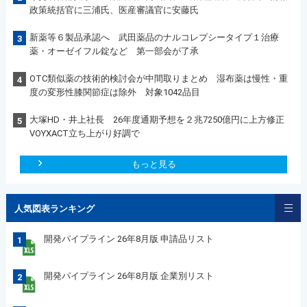
政策統括官に三浦氏、医産審議官に安藤氏
新薬等６製品承認へ 武田薬品のナルコレプシータイプ１治療
3
薬・オーゼイフル錠など 第一部会が了承
OTC類似薬の技術的検討会が中間取りまとめ 湿布薬は慢性・重
4
度の変形性膝関節症は除外 対象1042品目
大塚HD・井上社長 26年度通期予想を２兆7250億円に上方修正
5
VOYXACT立ち上がり好調で
もっと見る
人気図表ランキング
開発パイプライン 26年8月版 申請品リスト
1
開発パイプライン 26年8月版 企業別リスト
2