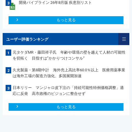
開発パイプライン 26年8月版 疾患別リスト
3
もっと見る
ユーザー評価ランキング
元タケダMR・藤田祥子氏 年齢や環境の壁を越えて人材の可能性
1
を切拓く 目指すは”かかりつけコンサル“
久光製薬・第8期中計 海外売上高比率60.0％以上 医療用薬事業
2
は海外工場の製造力強化、多国展開加速
日本リリー マンジャロ皮下注の「持続可能性特例価格調整」適
3
応に反発 高市政権のビジョンに整合せず
もっと見る