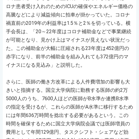
ロナ患者受け入れのためのICUの確保やエネルギー価格の
高騰などにより減益傾向に拍車が掛かっていた。コロナ
禍直前の2019年の利益率は1.5％と2％を切っている。横
手会長は、「20～22年度はコロナ補助金などで事業継続
が可能となり、見かけ上はマイナスが見えない状況だっ
た。この補助金が大幅に圧縮される23年度は452億円の
赤字になり、前半の補助金を組み入れても372億円のマ
イナスになる見込み」と説明した。
さらに、医師の働き方改革による人件費増加の影響も大
きいと指摘する。国立大学病院に勤務する医師の約2万
5000人のうち、7600人ほどの医師がB水準か連携B水準
の指定を受けるが、これらの医師がA水準に移行するため
には年間636万時間を捻出する必要があるという。この
時間を確保するために国立大学病院会議では医師増員の
費用として年間129億円、タスクシフト・シェアなど効