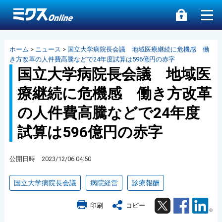
ホーム
>
ニュース
>
国立大学病院長会議 地域医療継続に危機感 働
き方改革の人件費高騰などで24年度試算は596億円の赤字
国立大学病院長会議 地域医
療継続に危機感 働き方改革
の人件費高騰などで24年度
試算は596億円の赤字
公開日時 2023/12/06 04:50
国立大学病院長会議
病院経営
診療報酬
Twitter
Facebook
Lin
印刷
コピー