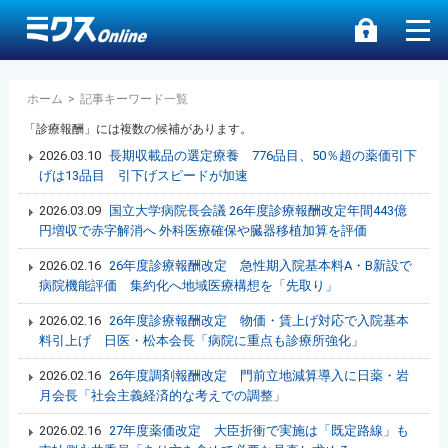
ホーム
>
記事キーワード一覧
「診療報酬」には複数の候補があります。
2026.03.10
長期収載品の選定療養 776品目、50％超の薬価引下
げは13品目 引下げスピードが加速
2026.03.09
国立大学病院長会議 26年度診療報酬改定年間443億
円増収で赤字解消へ 外科医療確保や臓器移植加算を評価
2026.02.16
26年度診療報酬改定 急性期入院基本料A・B新設で
病院機能評価 集約化へ地域医療構想を「先取り」
2026.02.16
26年度診療報酬改定 物価・賃上げ対応で入院基本
料引上げ 日医・松本会長「病院に重点も診療所強化」
2026.02.16
26年度調剤報酬改定 門前立地減算導入に日薬・岩
月会長「社会主義経済的な考えでの調整」
2026.02.16
27年度薬価改定 大臣折衝で実施は「既定路線」も