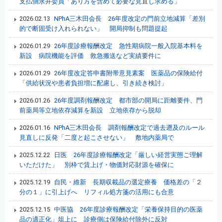
支払側永井委員「あり方を含めて必要な見直し求める」
2026.02.13
NPhA三木田会長 26年度改定の門前立地減算「差別
的で断固受け入れられない」 開局抑制も問題提起
2026.01.29
26年度診療報酬改定 急性期病院一般入院基本料を
新設 病院機能を評価 救急搬送など実績要件に
2026.01.29
26年度改定答申書附帯意見素案 医薬品の保険給付
「供給状況や患者負担増に配慮し、引き続き検討」
2026.01.26
26年度調剤報酬改定 都市部の開局に距離要件、門
前薬局等立地依存減算を新設 立地依存から脱却
2026.01.16
NPhA三木田会長 調剤報酬改定で過去遡及のルール
見直しに反発「二度と起こさせない」 敷地内薬局で
2025.12.22
日医 26年度診療報酬改定「厳しい経営実態ご理解
いただけた」 別枠で賃上げ・物価対応財源を確保に
2025.12.19
自民・維新 長期収載品の選定療養 価格差の「２
分の１」に引上げへ リフィル処方箋の活用にも合意
2025.12.15
中医協 26年度診療報酬改定「栄養保持目的の医薬
品の適正化」俎上に 診療側は保険給付除外に反対