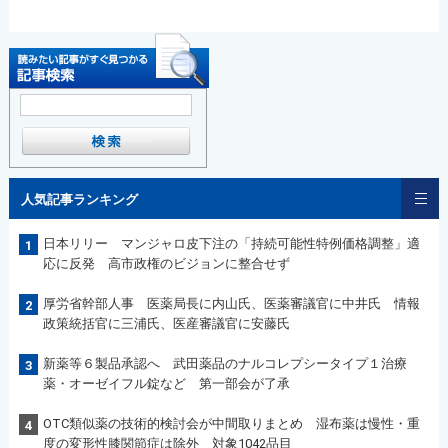
人気記事ランキング
日本リリー マンジャロ皮下注の「持続可能性特例価格調整」適
1
応に反発 高市政権のビジョンに整合せず
厚労省幹部人事 医薬局長に内山氏、医薬審議官に中井氏 情報
2
政策統括官に三浦氏、医産審議官に安藤氏
新薬等６製品承認へ 武田薬品のナルコレプシータイプ１治療
3
薬・オーゼイフル錠など 第一部会が了承
OTC類似薬の技術的検討会が中間取りまとめ 湿布薬は慢性・重
4
度の変形性膝関節症は除外 対象1042品目