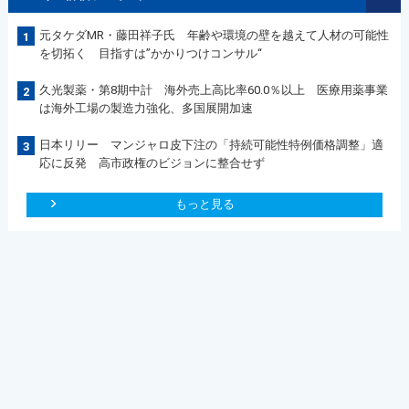
元タケダMR・藤田祥子氏 年齢や環境の壁を越えて人材の可能性
1
を切拓く 目指すは”かかりつけコンサル“
久光製薬・第8期中計 海外売上高比率60.0％以上 医療用薬事業
2
は海外工場の製造力強化、多国展開加速
日本リリー マンジャロ皮下注の「持続可能性特例価格調整」適
3
応に反発 高市政権のビジョンに整合せず
もっと見る