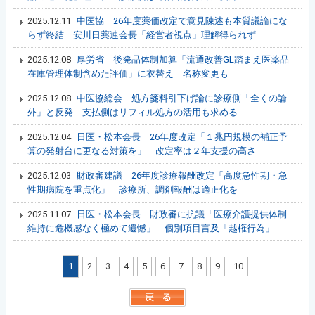
2025.12.11
中医協 26年度薬価改定で意見陳述も本質議論にな
らず終結 安川日薬連会長「経営者視点」理解得られず
2025.12.08
厚労省 後発品体制加算「流通改善GL踏まえ医薬品
在庫管理体制含めた評価」に衣替え 名称変更も
2025.12.08
中医協総会 処方箋料引下げ論に診療側「全くの論
外」と反発 支払側はリフィル処方の活用も求める
2025.12.04
日医・松本会長 26年度改定「１兆円規模の補正予
算の発射台に更なる対策を」 改定率は２年支援の高さ
2025.12.03
財政審建議 26年度診療報酬改定「高度急性期・急
性期病院を重点化」 診療所、調剤報酬は適正化を
2025.11.07
日医・松本会長 財政審に抗議「医療介護提供体制
維持に危機感なく極めて遺憾」 個別項目言及「越権行為」
1
2
3
4
5
6
7
8
9
10