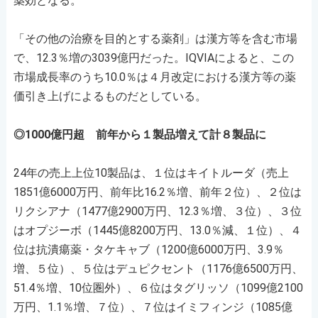
薬効となる。
「その他の治療を目的とする薬剤」は漢方等を含む市場
で、12.3％増の3039億円だった。IQVIAによると、この
市場成長率のうち10.0％は４月改定における漢方等の薬
価引き上げによるものだとしている。
◎1000億円超 前年から１製品増えて計８製品に
24年の売上上位10製品は、１位はキイトルーダ（売上
1851億6000万円、前年比16.2％増、前年２位）、２位は
リクシアナ（1477億2900万円、12.3％増、３位）、３位
はオプジーボ（1445億8200万円、13.0％減、１位）、４
位は抗潰瘍薬・タケキャブ（1200億6000万円、3.9％
増、５位）、５位はデュピクセント（1176億6500万円、
51.4％増、10位圏外）、６位はタグリッソ（1099億2100
万円、1.1％増、７位）、７位はイミフィンジ（1085億