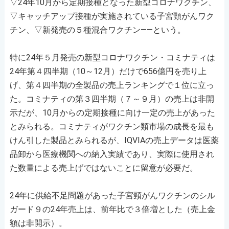
▽24年10月から定期接種となった新型コロナワクチン、
▽キャッチアップ接種が実施されている子宮頸がんワク
チン、▽新発売の５種混合ワクチン――という。
特に24年５月発売の新型コロナワクチン・コミナティは
24年第４四半期（10～12月）だけで656億円を売り上
げ、第４四半期の全製品の売上ランキングで１位に立っ
た。コミナティの第３四半期（７～９月）の売上は非開
示だが、10月からの定期接種に向け一定の売上があった
とみられる。コミナティがワクチン類市場の成長を最も
けん引した製品とみられるが、IQVIAの売上データは医薬
品卸から医療機関への納入実績であり、実際に使用され
た数量による売上げではないことに留意が必要だ。
24年に供給不足問題があった子宮頸がんワクチンのシル
ガード９の24年売上は、前年比で３倍増とした（売上金
額は非開示）。