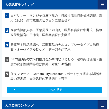
人気記事ランキング
日本リリー マンジャロ皮下注の「持続可能性特例価格調整」適
1
応に反発 高市政権のビジョンに整合せず
厚労省幹部人事 医薬局長に内山氏、医薬審議官に中井氏 情報
2
政策統括官に三浦氏、医産審議官に安藤氏
新薬等６製品承認へ 武田薬品のナルコレプシータイプ１治療
3
薬・オーゼイフル錠など 第一部会が了承
OTC類似薬の技術的検討会が中間取りまとめ 湿布薬は慢性・重
4
度の変形性膝関節症は除外 対象1042品目
住友ファーマ Gotham City Researchレポートが指摘する財務諸
5
表の誤表示、会計処理の不適切性を否定
もっと見る
人気図表ランキング