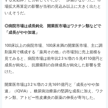
場拡大再算定の影響が当初の見込み以上に大きく出たと
いえそうだ。
◎病院市場は成長鈍化 開業医市場はワクチン類などで
「成長がやや加速」
100床以上の病院市場、100床未満の開業医市場、主に調
剤薬局で構成する「薬局その他」の市場別に売上規模を
見てみると、病院市場は前年比2.3％増の５兆4110億円と
成長が鈍化し、抗腫瘍剤の自律成長が鈍化した影響を受
けた。
開業医市場は3.2％増の２兆1691億円と「成長がやや加
速」（IQVIA）。糖尿病治療薬の堅調な成長に加え、ワク
チン類、アトピー性皮膚炎の新薬の伸長が寄与した。