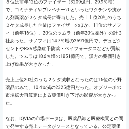
８位は前年12位のファイザー（3209億円、29.9％増）
で、コミナティやプレベナー20といったワクチンや抗が
ん剤新薬が２ケタ成長に寄与した。売上上位20社のうち
２ケタ成長した企業はファイザーのほか、11位のサノフ
ィ（前年16位）、20位のツムラ（前年20位圏外）の計３
社あった。サノフィは14.7％増の2591億円で、デュピク
セントやRSV感染症予防薬・ベイフォータスなどが貢献
した。ツムラは18.6％増の1851億円で、漢方の薬価引き
上げ効果が大きかった。
売上上位20社のうち２ケタ減収となったのは16位の小野
薬品のみで、10.4％減の2325億円だった。オプジーボの
市場拡大再算定による薬価引き下げの影響が大きかっ
た。
なお、IQVIAの市場データは、医薬品卸と医療機関との間
で発生する売上データがソースとなっている。公定薬価