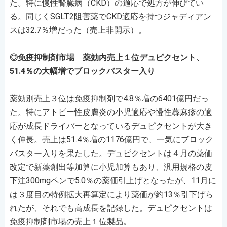
た。特に慢性腎臓病（CKD）の適応で処方が伸びてい
る。同じくSGLT2阻害薬でCKD適応を持つジャディアン
スは32.7％増だった（売上非開示）。
◎免疫抑制剤市場 薬効内売上１位デュピクセント、
51.4％の大幅増でブロックバスター入り
薬効別売上３位は免疫抑制剤で4.8％増の6401億円だっ
た。特にアトピー性皮膚炎の小児適応や慢性蕁麻疹の適
応が成長ドライバーとなっているデュピクセントが大き
く伸長。売上は51.4％増の1176億円で、一気にブロック
バスター入りを果たした。デュピクセントは４月の薬価
改定で新薬創出等加算に小児加算もあり、汎用規格の皮
下注300mgペンで5.0％の薬価引上げとなったが、11月に
は３度目の特例拡大再算定により薬価が約13％引下げら
れたが、それでも高成長を記録した。デュピクセントは
免疫抑制剤市場の売上１位製品。