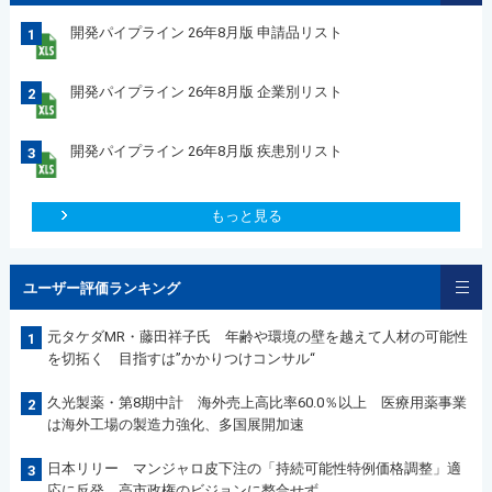
開発パイプライン 26年8月版 申請品リスト
1
開発パイプライン 26年8月版 企業別リスト
2
開発パイプライン 26年8月版 疾患別リスト
3
もっと見る
ユーザー評価ランキング
元タケダMR・藤田祥子氏 年齢や環境の壁を越えて人材の可能性
1
を切拓く 目指すは”かかりつけコンサル“
久光製薬・第8期中計 海外売上高比率60.0％以上 医療用薬事業
2
は海外工場の製造力強化、多国展開加速
日本リリー マンジャロ皮下注の「持続可能性特例価格調整」適
3
応に反発 高市政権のビジョンに整合せず