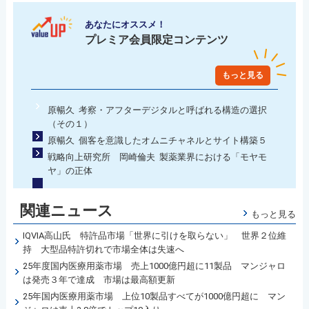
あなたにオススメ！
プレミア会員限定コンテンツ
もっと見る
原暢久 考察・アフターデジタルと呼ばれる構造の選択
（その１）
原暢久 個客を意識したオムニチャネルとサイト構築５
戦略向上研究所 岡崎倫夫 製薬業界における「モヤモ
ヤ」の正体
関連ニュース
もっと見る
IQVIA高山氏 特許品市場「世界に引けを取らない」 世界２位維
持 大型品特許切れで市場全体は失速へ
25年度国内医療用薬市場 売上1000億円超に11製品 マンジャロ
は発売３年で達成 市場は最高額更新
25年国内医療用薬市場 上位10製品すべてが1000億円超に マン