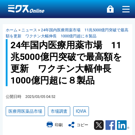
ホーム
>
ニュース
>
24年国内医療用薬市場 11兆5000億円突破で最高
額を更新 ワクチン大幅伸長 1000億円超に８製品
24年国内医療用薬市場 11
兆5000億円突破で最高額を
更新 ワクチン大幅伸長
1000億円超に８製品
公開日時 2025/03/05 04:52
医療用医薬品市場
市場調査
IQVIA
Twitter
Facebook
Lin
印刷
コピー