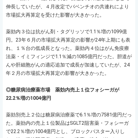
伸長していたが、４月改定でバベンチオの共連れにより
市場拡大再算定を受けた影響が大きかった。
薬効内３位は抗がん剤・タグリッソで1.1％増の1099億
円。23年６月の市場拡大再算定の影響が24年上期にも表
れ、１％台の低成長となった。薬効内４位はがん免疫療
法薬・イミフィンジで1.1％減の1085億円だった。胆道が
んや肝細胞がんの適応追加で成長が加速していたが、24
年２月の市場拡大再算定の影響が大きかった。
◎糖尿病治療薬市場 薬効内売上１位フォシーガが
22.2％増の1004億円
薬効別売上２位は糖尿病治療薬で6.1％増の7581億円だっ
た。薬効内の売上１位製品はSGLT2阻害薬・フォシーガ
で22.2％増の1004億円とし、ブロックバスター入りし