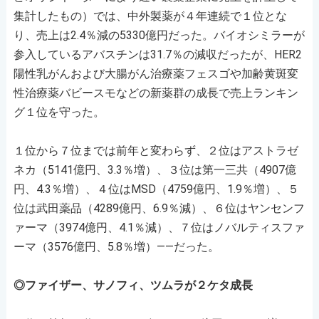
集計したもの）では、中外製薬が４年連続で１位とな
り、売上は2.4％減の5330億円だった。バイオシミラーが
参入しているアバスチンは31.7％の減収だったが、HER2
陽性乳がんおよび大腸がん治療薬フェスゴや加齢黄斑変
性治療薬バビースモなどの新薬群の成長で売上ランキン
グ１位を守った。
１位から７位までは前年と変わらず、２位はアストラゼ
ネカ（5141億円、3.3％増）、３位は第一三共（4907億
円、4.3％増）、４位はMSD（4759億円、1.9％増）、５
位は武田薬品（4289億円、6.9％減）、６位はヤンセンフ
ァーマ（3974億円、4.1％減）、７位はノバルティスファ
ーマ（3576億円、5.8％増）――だった。
◎ファイザー、サノフィ、ツムラが２ケタ成長