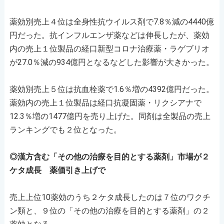
薬効別売上４位は全身性抗ウイルス剤で7.8％減の4440億
円だった。抗インフルエンザ薬などは伸長したが、薬効
内の売上１位製品の経口新型コロナ治療薬・ラゲブリオ
が27.0％減の934億円となるなどした影響が大きかった。
薬効別売上５位は抗血栓薬で1.6％増の4392億円だった。
薬効内の売上１位製品は経口抗凝固薬・リクシアナで
12.3％増の1477億円を売り上げた。同剤は全製品の売上
ランキングでも２位となった。
◎漢方含む「その他の治療を目的とする薬剤」市場が２
ケタ成長 薬価引き上げで
売上上位10薬効のうち２ケタ成長したのは７位のワクチ
ン類と、９位の「その他の治療を目的とする薬剤」の２