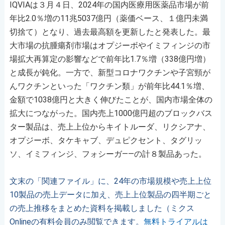
IQVIAは３月４日、2024年の国内医療用医薬品市場が前
年比2.0％増の11兆5037億円（薬価ベース、１億円未満
切捨て）となり、過去最高額を更新したと発表した。最
大市場の抗腫瘍剤市場はオプジーボやイミフィンジの市
場拡大再算定の影響などで前年比1.7％増（338億円増）
と成長が鈍化。一方で、新型コロナワクチンや子宮頸が
んワクチンといった「ワクチン類」が前年比44.1％増、
金額で1038億円と大きく伸びたことが、国内市場全体の
拡大につながった。国内売上1000億円超のブロックバス
ター製品は、売上上位からキイトルーダ、リクシアナ、
オプジーボ、タケキャブ、デュピクセント、タグリッ
ソ、イミフィンジ、フォシーガ――の計８製品あった。
文末の「関連ファイル」に、24年の市場規模や売上上位
10製品の売上データに加え、売上上位製品の四半期ごと
の売上推移をまとめた資料を掲載しました（ミクス
Onlineの有料会員のみ閲覧できます。
無料トライアルは