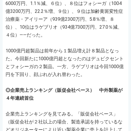
6000万円、1.1％減、６位）、８位はフォシーガ（1004
億3200万円、22.2％増、９位）、９位は加齢黄斑変性症
治療薬・アイリーア（939億2300万円、5.8％増、８
位）、10位はラゲブリオ（934億7300万円、27.0％減、
４位）――だった。
1000億円超製品は前年から１製品増え計８製品となっ
た。今回新たに1000億円超となったのはデュピクセント
とフォシーガの２製品。一方、ラゲブリオは今回1000億
円を下回り、顔ぶれが入れ替わった。
◎企業売上ランキング（販促会社ベース） 中外製薬が
４年連続首位
企業売上ランキングを見てみる。「販促会社ベース」
（販促会社が２社以上の場合、製造承認を持っているな
どオリジネーターにより近い製薬企業に売上を計上して