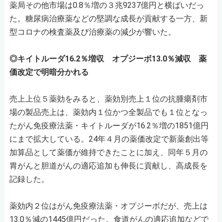
薬局その他市場は0.8％増の３兆9237億円と横ばいだっ
た。糖尿病治療薬などの堅調な成長が貢献する一方、新
型コロナの検査薬及び治療薬の減少が響いた。
◎キイトルーダ16.2％増収 オプジーボ13.0％減収 薬
価改定で明暗分かれる
売上上位５薬効をみると、薬効別売上１位の抗腫瘍剤市
場の製品売上は、薬効内１位かつ全製品でも１位となっ
たがん免疫療法薬・キイトルーダが16.2％増の1851億円
にまで拡大している。24年４月の薬価改定で新薬創出等
加算品として薬価が維持できたことに加え、同年５月の
胃がんと胆道がんの適応追加も伸長に貢献し、高成長を
記録した。
薬効内２位はがん免疫療法薬・オプジーボだが、売上は
13.0％減の1445億円だった。食道がんの適応追加などで