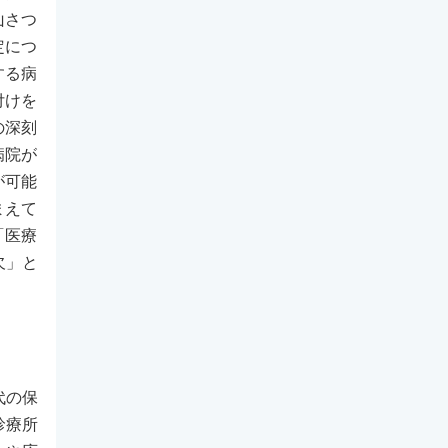
山さつ
定につ
する病
付けを
の深刻
病院が
が可能
まえて
「医療
欠」と
代の保
診療所