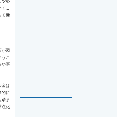
しや応
いくこ
って極
応が図
いうこ
造や医
余金は
際的に
も踏ま
重点化