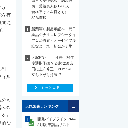
回ＭＲ基礎試験」結果発
表 受験実人数1266人
なが
合格率は３科目ともに
能を有
85％前後
機関に
新薬等６製品承認へ 武田
4
げ、
薬品のナルコレプシータイ
プ１治療薬・オーゼイフル
錠など 第一部会が了承
大塚HD・井上社長 26年
5
度通期予想を２兆7250億
の削
円に上方修正 VOYXACT
立ち上がり好調で
フィル
もっと見る
性の向
一覧
人気図表ランキング
層への
れる」
開発パイプライン 26年
1
効的な
8月版 申請品リスト