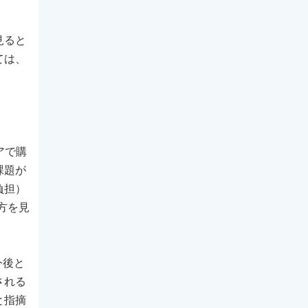
見ると
ては、
アで購
課題が
負担）
方を見
今後と
される
と指摘