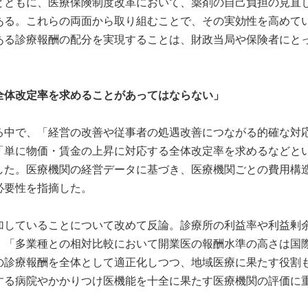
とともに、医療保険制度改革において、薬剤の自己負担の見直
ある。これらの両面から取り組むことで、その実効性を高めて
ある診療報酬の配分を実現することは、財政当局や保険者にと
。
全体改定率を求めることがあってはならない」
る中で、「経営の改善や従事者の処遇改善につながる的確な対
「単に物価・賃金の上昇に対応する全体改定率を求めるなどと
した。医療機関の経営データに基づき、医療機関ごとの費⽤構
必要性を指摘した。
加していることについて改めて反論。診療所の利益率や利益剰
、「多業種との相対比較において開業医の報酬水準の高さは国
の診療報酬を全体として適正化しつつ、地域医療に果たす役割
する病院やかかりつけ医機能を十全に果たす医療機関の評価に