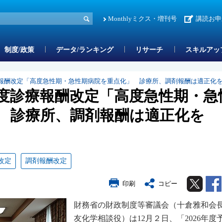
Monthlyミクス・増刊号
講読お申
制度/政策
データ/ランキング
リサーチ
スキルアッ
療報酬改定「高度急性期・急性期病院を重点化」 診療所、調剤報酬は適正化
年度診療報酬改定「高度急性期・急
 診療所、調剤報酬は適正化を
改定
調剤報酬改定
Twitter
印刷
コピー
財務省の財政制度等審議会（十倉雅和会
友化学相談役）は12月２日、「2026年度