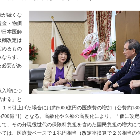
騰が続くな
賃金・物価
が日本医師
報酬改定は
定めるもの
みならず、
る必要があ
収入増につ
結する」と
％引上げた場合には約5000億円の医療費の増加（公費約180
等約700億円）となる。高齢化や医療の高度化により、「仮に改
加して、その分現役世代の保険料負担を含めた国民負担の増大に
おいては、医療費ベースで１兆円相当（改定率換算で２％相当の