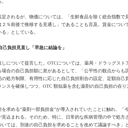
る。
設定されるが、物価については、「生鮮食品を除く総合指数で
度は２％前後で推移する見通し」であることも言及。賃金につい
いる」としている。
自己負担見直し「早急に結論を」
直しについて提言した。OTCについては、薬局・ドラッグスト
る場合の自己負担額に差があるとして、「公平性の観点からも
品の処方制限、有用性に応じた自己負担割合の設定、定額自己
ンスを確保しつつ、OTC 類似薬を含む薬剤の自己負担の在り
を求める“薬剤一部負担金”が導入されていたことに触れ、「
が見込まれる。そのため、特に、日常的な疾病管理の中で処方
ついては、別途の自己負担を求めることを改めて議論すべき」