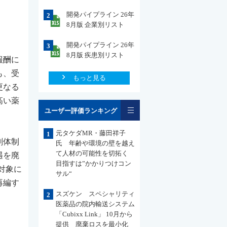
開発パイプライン 26年
2
8月版 企業別リスト
開発パイプライン 26年
3
8月版 疾患別リスト
報酬に
も、受
もっと見る
更なる
高い薬
一覧
ユーザー評価ランキング
元タケダMR・藤田祥子
1
剤体制
氏 年齢や環境の壁を越え
て人材の可能性を切拓く
遇を廃
目指すは”かかりつけコン
対象に
サル“
再編す
スズケン スペシャリティ
2
医薬品の院内輸送システム
「Cubixx Link」 10月から
提供 廃棄ロスを最小化