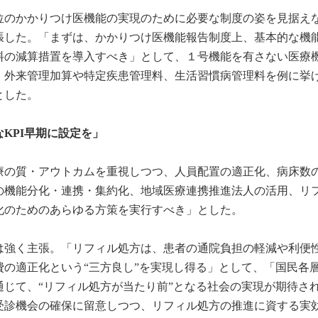
本位のかかりつけ医機能の実現のために必要な制度の姿を見据え
張した。「まずは、かかりつけ医機能報告制度上、基本的な機
料の減算措置を導入すべき」として、１号機能を有さない医療
、外来管理加算や特定疾患管理料、生活習慣病管理料を例に挙
とした。
KPI早期に設定を」
療の質・アウトカムを重視しつつ、人員配置の適正化、病床数
の機能分化・連携・集約化、地域医療連携推進法人の活用、リ
化のためのあらゆる方策を実行すべき」とした。
は強く主張。「リフィル処方は、患者の通院負担の軽減や利便
の適正化という“三方良し”を実現し得る」として、「国民各
じて、“リフィル処方が当たり前”となる社会の実現が期待さ
受診機会の確保に留意しつつ、リフィル処方の推進に資する実