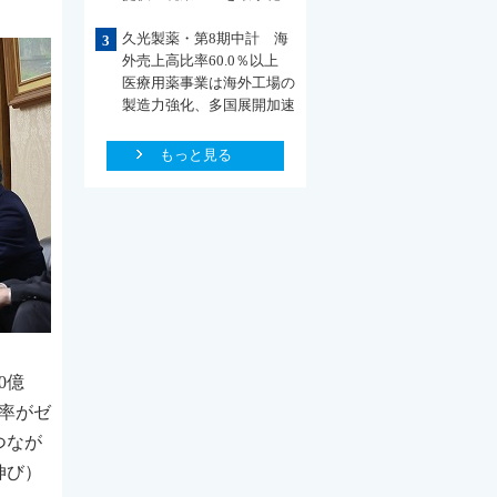
久光製薬・第8期中計 海
3
外売上高比率60.0％以上
医療用薬事業は海外工場の
製造力強化、多国展開加速
もっと見る
0億
定率がゼ
つなが
伸び）