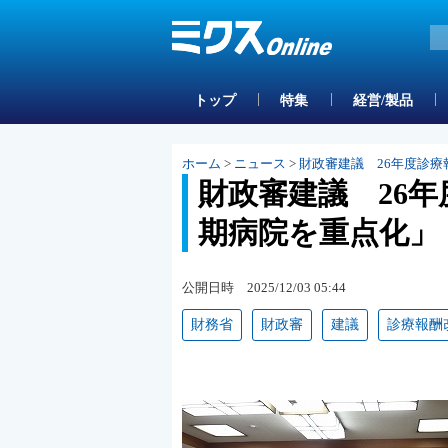
トップ
特集
経営/製品
ホーム
>
ニュース
>
財政審建議 26年度診
財政審建議 26
期病院を重点化」
公開日時 2025/12/03 05:44
財務省
財政審
建議
診療報酬