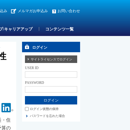
込み
メルマガお申込み
お問い合わせ
プ/キャリアアップ
コンテンツ一覧
を
ログイン
性
サイトライセンスでログイン
USER ID
PASSWORD
Facebook
Linkedin
ログイン状態の保持
パスワードを忘れた場合
長・住
予算の