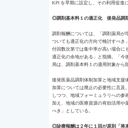
KPI を早期に設定し、その利用促
◎調剤基本料１の適正化 後発品調
調剤報酬については、「調剤薬局が
ついても適正化の方向で検討すべき
付回数次第では集中率が高い場合に
適正化の余地がある」と指摘。「今
局は、調剤基本料１の適用対象から
後発医薬品調剤体制加算と地域支援
加算については廃止の必要性に言及
しつつ、地域フォーミュラリへの参画
加え、地域の医療資源の有効活用や
べき」としている。
◎診療報酬は２年に１回が原則「将