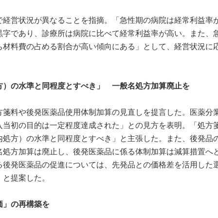
で経営状況が異なることを指摘。「急性期の病院は経常利益率
黒字であり、診療所は病院に比べて経常利益率が高い。また、
ち材料費の占める割合が高い傾向にある」として、経営状況に
方）の水準と同程度とすべき」 一般名処方加算廃止を
方箋料や後発医薬品使用体制加算の見直しを提言した。医薬分
入当初の目的は一定程度達成された」との見方を表明。「処方
内処方）の水準と同程度とすべき」と主張した。また、後発品
名処方加算は廃止し、後発医薬品に係る体制加算は減算措置へ
る後発医薬品の促進については、先発品との価格差を活用した
」と提案した。
価」の再構築を