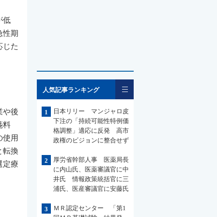
が低
急性期
応じた
一覧
人気記事ランキング
業や後
日本リリー マンジャロ皮
1
下注の「持続可能性特例価
箋料
格調整」適応に反発 高市
の使用
政権のビジョンに整合せず
と転換
厚労省幹部人事 医薬局長
2
選定療
に内山氏、医薬審議官に中
井氏 情報政策統括官に三
浦氏、医産審議官に安藤氏
ＭＲ認定センター 「第1
3