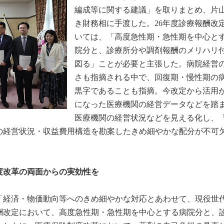
編成等に関する建議」を取りまとめ、片
き財務相に手渡した。26年度診療報酬改
いては、「高度急性期・急性期を中心と
院分と、診療所分や調剤報酬のメリハリ
図る」ことが必要と主張した。病院経営
さも指摘される中で、回復期・慢性期の
黒字であることも指摘。今改定から活用
になった医療機関の経営データなどを踏
医療機関の経営状況などを見える化し、
の経営状況・収益費用構造を勘案したきめ細やかな配分が不可
度改革の両面からの実効性を
、「経済・物価動向等へのきめ細やかな対応とあわせて、現役世
酬改定において、高度急性期・急性期を中心とする病院分と、