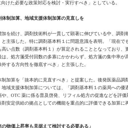
進に向けた必要な政策対応を検討・実行すべき」としている。
剤体制加算、地域支援体制加算の見直しを
増加を続け、調剤技術料が一貫して顕著に伸びている中、調剤
」と主張した。特に調剤基本料１に問題意識を表明。「現在で
も高い点数（調剤基本料１）が算定されることとなっており、
後は、処方箋受付回数の多寡にかかわらず、処方箋の集中率が
除外する方向性を徹底すべき」と主張した。
体制加算を「抜本的に見直すべき」と提案した。後発医薬品調
。地域支援体制加算については、「調剤基本料１の薬局への優
や、OTC 薬に係る普及啓発、リフィル処方の促進などを評価
薬剤安定供給の拠点としての機能を重点的に評価できる加算に
来の物価上昇率も見据えて検討する必要ある」