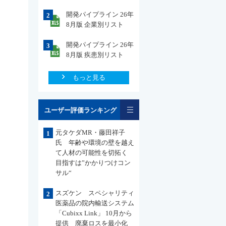
開発パイプライン 26年
2
8月版 企業別リスト
開発パイプライン 26年
3
8月版 疾患別リスト
もっと見る
一覧
ユーザー評価ランキング
元タケダMR・藤田祥子
1
氏 年齢や環境の壁を越え
て人材の可能性を切拓く
目指すは”かかりつけコン
サル“
スズケン スペシャリティ
2
医薬品の院内輸送システム
「Cubixx Link」 10月から
提供 廃棄ロスを最小化