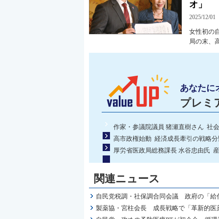
オ」
2025/12/01
女性初の
局の末、
あなたに
プレミ
作家・参議院議員 猪瀬直樹さん 社
高市政権始動 経済成長牽引の戦略
厚労省医政局総務課長 水谷忠由氏 
関連ニュース
自民党税調・社保調合同会議 政府の「給
製薬協・宮柱会長 成長戦略で「革新的医