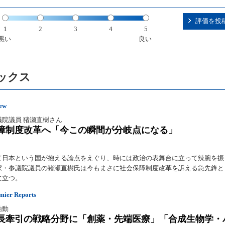
評価を投
1
2
3
4
5
悪い
良い
ックス
iew
議院議員 猪瀬直樹さん
障制度改革へ「今この瞬間が分岐点になる」
て日本という国が抱える論点をえぐり、時には政治の表舞台に立って辣腕を振
家・参議院議員の猪瀬直樹氏は今もまさに社会保障制度改革を訴える急先鋒と
に立つ。
er Reports
始動
長牽引の戦略分野に「創薬・先端医療」「合成生物学・