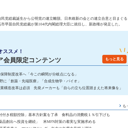
自民党総裁誕生から公明党の連立離脱、日本維新の会との連立合意と目まぐる
高市早苗自民党総裁が第104代内閣総理大臣に就任し、新政権が発足した。
オススメ！
ア会員限定コンテンツ
もっと見る
会保障制度改革へ「今この瞬間が分岐点になる」
分野に「創薬・先端医療」「合成生物学・バイオ」
産業構造改革は必須 先発メーカーも「自らの立ち位置踏まえた将来像を」
も
付付き税額控除」基本方針案を了承 食料品の消費税１％引下げも
薬品創出へ投資を継続」 米MFN対策の着実な実施求める