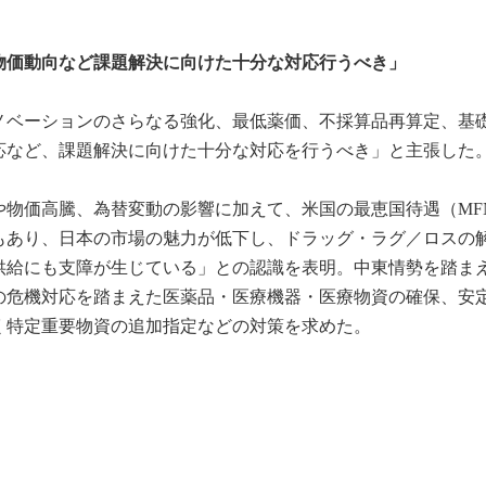
物価動向など課題解決に向けた十分な対応行うべき」
イノベーションのさらなる強化、最低薬価、不採算品再算定、基
応など、課題解決に向けた十分な対応を行うべき」と主張した
や物価高騰、為替変動の影響に加えて、米国の最恵国待遇（MF
もあり、日本の市場の魅力が低下し、ドラッグ・ラグ／ロスの
供給にも支障が生じている」との認識を表明。中東情勢を踏ま
の危機対応を踏まえた医薬品・医療機器・医療物資の確保、安
く特定重要物資の追加指定などの対策を求めた。