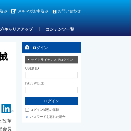
込み
メルマガお申込み
お問い合わせ
プ/キャリアアップ
コンテンツ一覧
ログイン
械
サイトライセンスでログイン
USER ID
PASSWORD
Facebook
Linkedin
ログイン状態の保持
パスワードを忘れた場合
と改革
部会長