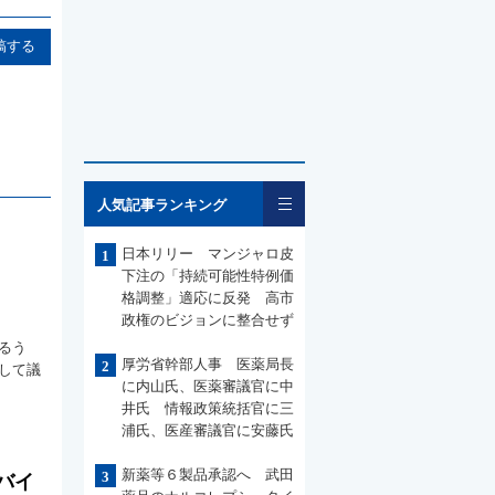
稿する
一覧
人気記事ランキング
日本リリー マンジャロ皮
1
下注の「持続可能性特例価
格調整」適応に反発 高市
政権のビジョンに整合せず
るう
厚労省幹部人事 医薬局長
2
して議
に内山氏、医薬審議官に中
井氏 情報政策統括官に三
浦氏、医産審議官に安藤氏
新薬等６製品承認へ 武田
3
バイ