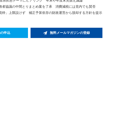
環器系疾患テーマにヒアリング 年末や年度末見据え議論
務者協議の中間とりまとめ案を了承 消費減税には党内でも賛否
資枠」上限設けず 補正予算依存の財政運営から脱却する方針を提示
約の申込
無料メールマガジンの登録