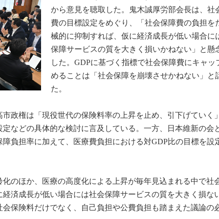
から意見を聴取した。鬼木誠厚労部会長は、社
費の目標設定をめぐり、「社会保障費の負担を
械的に抑制すれば、仮に経済成長が低い場合に
保障サービスの質を大きく損いかねない」と懸
した。GDPに基づく指標で社会保障費にキャッ
めることは「社会保障を崩壊させかねない」と
た。
高市政権は「現役世代の保険料率の上昇を止め、引下げていく
設定などの具体的な検討に言及している。一方、日本維新の会
保障負担率に加えて、医療費負担における対GDP比の目標を設
齢化のほか、医療の高度化による上昇が毎年見込まれる中で社
に経済成長が低い場合には社会保障サービスの質を大きく損な
社会保険料だけでなく、自己負担や公費負担も踏まえた議論の