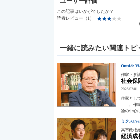
この記事はいかがでしたか？
読者レビュー（1）
一緒に読みたい関連トピ
Outside V
作家・参
社会保
2026/02/01
作家とし
――。作
論の中心
ミクスPremi
高市政権
経済成