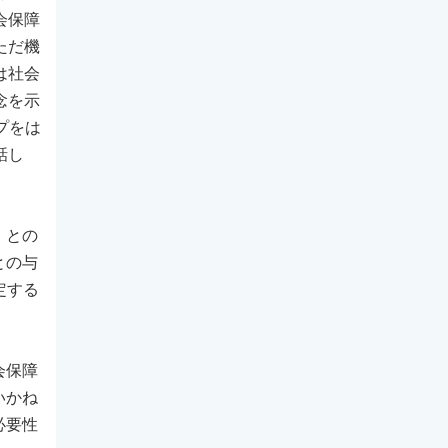
会保障
ただ機
は社会
念を示
プをは
話し
」との
との与
定する
会保障
いかね
必要性