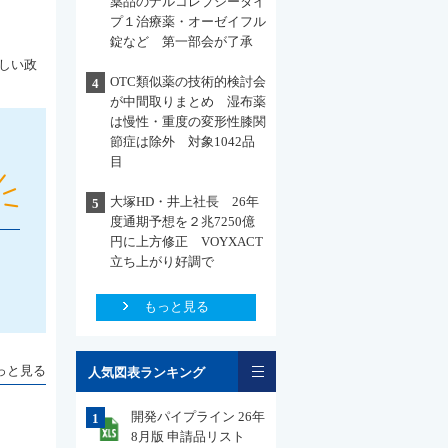
薬品のナルコレプシータイ
プ１治療薬・オーゼイフル
錠など 第一部会が了承
しい政
OTC類似薬の技術的検討会
4
が中間取りまとめ 湿布薬
は慢性・重度の変形性膝関
節症は除外 対象1042品
目
大塚HD・井上社長 26年
5
度通期予想を２兆7250億
円に上方修正 VOYXACT
立ち上がり好調で
もっと見る
一覧
っと見る
人気図表ランキング
開発パイプライン 26年
1
8月版 申請品リスト