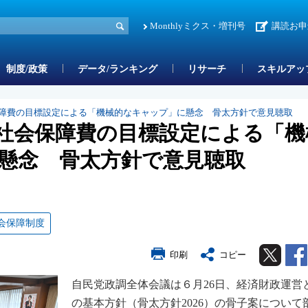
Monthlyミクス・増刊号
講読お申
制度/政策
データ/ランキング
リサーチ
スキルアッ
障費の目標設定による「機械的なキャップ」に懸念 骨太方針で意見聴取
社会保障費の目標設定による「機
懸念 骨太方針で意見聴取
会保障制度
Twitter
印刷
コピー
自民党政調全体会議は６月26日、経済財政運営
の基本方針（骨太方針2026）の骨子案について