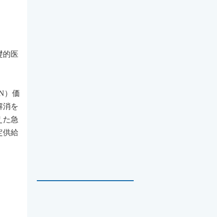
礎的医
。
N）価
解消を
えた急
定供給