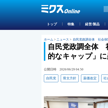
トップ
特集
経営/製品
ホーム
>
ニュース
>
自民党政調全体 社会保
自民党政調全体 
的なキャップ」に
公開日時 2026/06/29 04:50
自民党
骨太方針
薬価改定
社