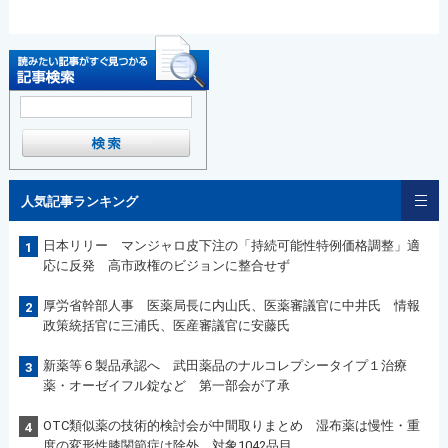
人気記事ランキング
日本リリー マンジャロ皮下注の「持続可能性特例価格調整」適
1
応に反発 高市政権のビジョンに整合せず
厚労省幹部人事 医薬局長に内山氏、医薬審議官に中井氏 情報
2
政策統括官に三浦氏、医産審議官に安藤氏
新薬等６製品承認へ 武田薬品のナルコレプシータイプ１治療
3
薬・オーゼイフル錠など 第一部会が了承
OTC類似薬の技術的検討会が中間取りまとめ 湿布薬は慢性・重
4
度の変形性膝関節症は除外 対象1042品目