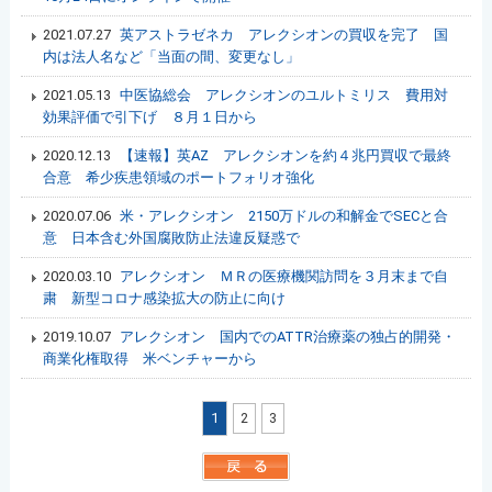
2021.07.27
英アストラゼネカ アレクシオンの買収を完了 国
内は法人名など「当面の間、変更なし」
2021.05.13
中医協総会 アレクシオンのユルトミリス 費用対
効果評価で引下げ ８月１日から
2020.12.13
【速報】英AZ アレクシオンを約４兆円買収で最終
合意 希少疾患領域のポートフォリオ強化
2020.07.06
米・アレクシオン 2150万ドルの和解金でSECと合
意 日本含む外国腐敗防止法違反疑惑で
2020.03.10
アレクシオン ＭＲの医療機関訪問を３月末まで自
粛 新型コロナ感染拡大の防止に向け
2019.10.07
アレクシオン 国内でのATTR治療薬の独占的開発・
商業化権取得 米ベンチャーから
1
2
3