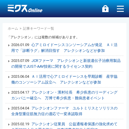
ホーム
>
記事キーワード一覧
「アレクシオン」には複数の候補があります。
2026.01.09
心アミロイドーシスコンソーシアムが発足 ＡＩ活
用で「診断ラグ」解消目指す アレクシオンなどが参加
2025.07.09
JCRファーマ アレクシオンと新規遺伝子治療用製品
の開発でJUST-AAV技術に関するライセンス契約
2025.06.04
ＡＩ活用で心アミロイドーシスを早期診断 産学協
働のコンソーシアム設立へ アレクシオンなどが参加
2025.04.17
アレクシオン・濱村社長 希少疾患のリーディング
カンパニー確立へ 万博で希少疾患・難病患者イベント
2025.04.04
アレクシオンファーマ ユルトミリスとソリリスの
全身型重症筋無力症の適応で一変承認取得
2025.02.19
アレクシオン従業員 公益通報者保護の強化求めて