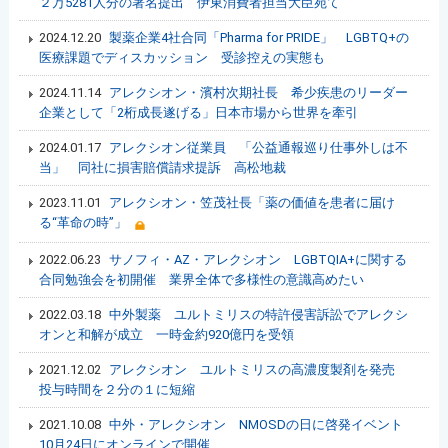
２万5281人分の署名提出 伊東消費者担当大臣宛て
2024.12.20
製薬企業4社合同「Pharma for PRIDE」 LGBTQ+の
医療課題でディスカッション 受診控えの実態も
2024.11.14
アレクシオン・濱村次期社長 希少疾患のリーダー
企業として「2桁成長遂げる」日本市場から世界を牽引
2024.01.17
アレクシオン従業員 「公益通報巡り仕事外しは不
当」 同社に損害賠償請求提訴 高松地裁
2023.11.01
アレクシオン・笠茂社長「薬の価値を患者に届け
る“革命の時”」
2022.06.23
サノフィ・AZ・アレクシオン LGBTQIA+に関する
合同勉強会を初開催 業界全体で多様性の意識高めたい
2022.03.18
中外製薬 ユルトミリスの特許侵害訴訟でアレクシ
オンと和解が成立 一時金約920億円を受領
2021.12.02
アレクシオン ユルトミリスの高濃度製剤を発売
投与時間を２分の１に短縮
2021.10.08
中外・アレクシオン NMOSDの日に啓発イベント
10月24日にオンラインで開催