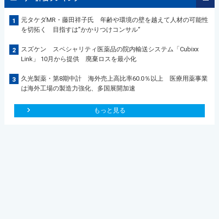
元タケダMR・藤田祥子氏 年齢や環境の壁を越えて人材の可能性
1
を切拓く 目指すは”かかりつけコンサル“
スズケン スペシャリティ医薬品の院内輸送システム「Cubixx
2
Link」 10月から提供 廃棄ロスを最小化
久光製薬・第8期中計 海外売上高比率60.0％以上 医療用薬事業
3
は海外工場の製造力強化、多国展開加速
もっと見る