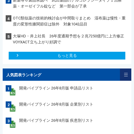
新薬等６製品承認へ 武田薬品のナルコレプシータイプ１治療
3
薬・オーゼイフル錠など 第一部会が了承
OTC類似薬の技術的検討会が中間取りまとめ 湿布薬は慢性・重
4
度の変形性膝関節症は除外 対象1042品目
大塚HD・井上社長 26年度通期予想を２兆7250億円に上方修正
5
VOYXACT立ち上がり好調で
もっと見る
人気図表ランキング
開発パイプライン 26年8月版 申請品リスト
1
開発パイプライン 26年8月版 企業別リスト
2
開発パイプライン 26年8月版 疾患別リスト
3