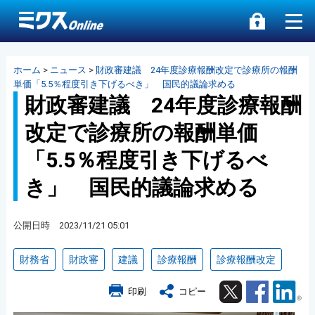
ホーム
>
ニュース
>
財政審建議 24年度診療報酬改定で診療所の報酬
単価「5.5％程度引き下げるべき」 国民的議論求める
財政審建議 24年度診療報酬
改定で診療所の報酬単価
「5.5％程度引き下げるべ
き」 国民的議論求める
公開日時 2023/11/21 05:01
財務省
財政審
建議
診療報酬
診療報酬改定
Twitter
Facebook
Lin
印刷
コピー