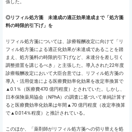
張した。
◎リフィル処方箋 未達成の適正効果達成まで「処方箋
料の時限的引下げ」を
リフィル処方箋については、診療報酬改定に向けて「リ
フィル処方箋による適正化効果が未達成であることを踏
まえ、処方箋料の時限的引下げなど、未達分を差し引く
調整措置を講じるべき」と主張した。導入された22年度
診療報酬改定において大臣合意では、リフィル処方箋の
導入・活用促進による医療費効率化効果を改定率換算で
▲0.1％（医療費470 億円程度）とされていた。しかし、
日本保険薬局協会（NPhA）の調査に基づいて単純計算す
ると医療費効率化効果は年間▲70 億円程度（改定率換算
で▲0.014％程度）と推計されている。
このほか、「薬剤師がリフィル処方箋への切り替えを処