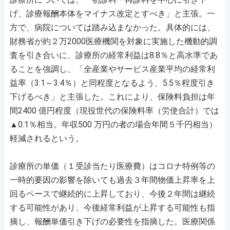
げ、診療報酬本体をマイナス改定とすべき」と主張。一
方で、病院については踏み込まなかった。具体的には、
財務省が約２万2000医療機関を対象に実施した機動的調
査を引き合いに、診療所の経常利益は8.8％と高水準であ
ることを強調し、「全産業やサービス産業平均の経常利
益率（3.1～3.4％）と同程度となるよう、5.5％程度引き
下げるべき」と主張した。これにより、保険料負担は年
間2400 億円程度（現役世代の保険料率（労使合計）では
▲0.1％相当。年収500 万円の者の場合年間５千円相当）
軽減されるという。
診療所の単価（１受診当たり医療費）はコロナ特例等の
一時的要因の影響を除いても過去３年間物価上昇率を上
回るペースで継続的に上昇しており、今後２年間は継続
する可能性があり、今後経常利益が上昇する可能性も指
摘し、報酬単価引き下げの必要性を指摘した。医療関係