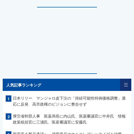
人気記事ランキング
日本リリー マンジャロ皮下注の「持続可能性特例価格調整」適
1
応に反発 高市政権のビジョンに整合せず
厚労省幹部人事 医薬局長に内山氏、医薬審議官に中井氏 情報
2
政策統括官に三浦氏、医産審議官に安藤氏