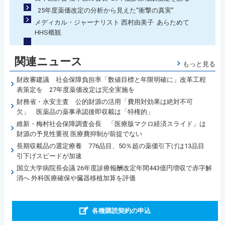
25年度薬価改定の分析から見えた“衝撃の真実”
メディカル・ジャーナリスト 西村由美子 あらためて
HHS概観
関連ニュース
もっと見る
財政審建議 社会保障負担率「数値目標と年限明確に」改革工程
表策定を 27年度薬価改定は完全実施を
財務省・永安主査 公的財源の活用「費用対効果は絶対不可
欠」 医薬品の薬事承認後即収載は「特権的」
維新・梅村社会保障調査会長 「医療版マクロ経済スライド」は
財源の予見性重視 医療費抑制が前提でない
長期収載品の選定療養 776品目、50％超の薬価引下げは13品目
引下げスピードが加速
国立大学病院長会議 26年度診療報酬改定年間443億円増収で赤字解
消へ 外科医療確保や臓器移植加算を評価
各種購読契約の申込