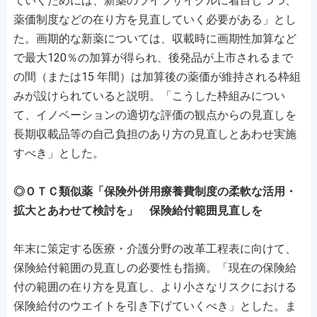
ていくためには、新薬のライフサイクルに着目しつつ、
薬価制度などの在り方を見直していく必要がある」とし
た。画期的な新薬については、収載時に画期性加算など
で最大120％の加算が得られ、後発品が上市されるまで
の間（または15 年間）は加算後の薬価が維持される枠組
みが設けられていると説明。「こうした枠組みについ
て、イノベーションの適切な評価の観点からの見直しを
長期収載品等の自己負担のあり方の見直しとあわせ実施
すべき」とした。
◎ＯＴＣ類似薬「保険外併用療養費制度の柔軟な活用・
拡大とあわせて検討を」 保険給付範囲見直しを
年末に策定する医療・介護分野の改革工程表に向けて、
保険給付範囲の見直しの必要性も指摘。「現在の保険給
付の範囲の在り方を見直し、より小さなリスクにおける
保険給付のウエイトを引き下げていくべき」とした。ま