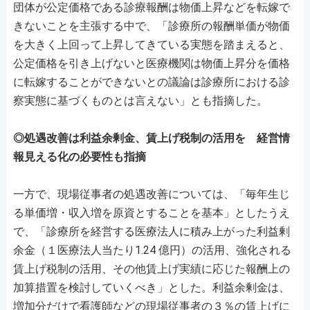
団体が公定価格である診療報酬は物価上昇などを転嫁で
きないことを主張する中で、「診療所の報酬単価が物価
を大きく上回って上昇してきている実態を踏まえると、
公定価格を引き上げないと医療機関は物価上昇分を価格
に転嫁することができないとの議論は診療所における診
察実態に基づくものとは言えない」とも指摘した。
◎処遇改善は利益余剰金、賃上げ税制の活用を 経営情
報見える化の必要性も指摘
一方で、現場従事者の処遇改善については、「毎年生じ
る単価増・収入増を原資とすることを基本」としたうえ
で、「診療所を経営する医療法人に積み上がった利益剰
余金（１医療法人当たり1.24 億円）の活用、強化される
賃上げ税制の活用、その他賃上げ実績に応じた報酬上の
加算措置を検討していくべき」とした。利益余剰金は、
増加分だけで看護師などの現場従事者の３％の賃上げに