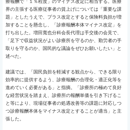
療報酬で「１％程度」のマイナス改定に相当する。医療
界の主張する医療従事者の賃上げについては「重要な課
題」としたうえで、プラス改定とすると保険料負担が増
加することを懸念し、「診療報酬本体マイナス改定」を
打ち出した。増田寬也分科会長代理は手交後の会見で、
「足下で収益状況がよい診療所を守るのか、勤労者の手
取りを守るのか、国民的な議論をぜひお願いしたい」と
述べた。
建議では、「国民負担を軽減する観点から、できる限り
効率的に提供するよう、診療報酬の合理化・適正化等を
進めていく必要がある」と指摘。「診療所の極めて良好
な経営状況を踏まえ、診療所の報酬単価を引き下げるこ
と等により、現場従事者の処遇改善等の課題に対応しつ
つ診療報酬本体をマイナス改定とすることが適当」と主
張した。