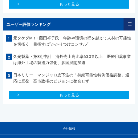
もっと見る
ユーザー評価ランキング
元タケダMR・藤田祥子氏 年齢や環境の壁を越えて人材の可能性
1
を切拓く 目指すは”かかりつけコンサル“
久光製薬・第8期中計 海外売上高比率60.0％以上 医療用薬事業
2
は海外工場の製造力強化、多国展開加速
日本リリー マンジャロ皮下注の「持続可能性特例価格調整」適
3
応に反発 高市政権のビジョンに整合せず
もっと見る
会社情報