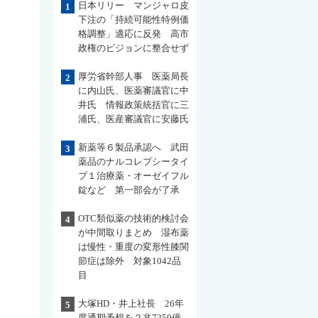
日本リリー マンジャロ皮
1
下注の「持続可能性特例価
格調整」適応に反発 高市
政権のビジョンに整合せず
厚労省幹部人事 医薬局長
2
に内山氏、医薬審議官に中
井氏 情報政策統括官に三
浦氏、医産審議官に安藤氏
新薬等６製品承認へ 武田
3
薬品のナルコレプシータイ
プ１治療薬・オーゼイフル
錠など 第一部会が了承
OTC類似薬の技術的検討会
4
が中間取りまとめ 湿布薬
は慢性・重度の変形性膝関
節症は除外 対象1042品
目
大塚HD・井上社長 26年
5
度通期予想を２兆7250億