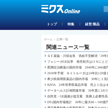
トップ
特集
経営/製品
ホーム
>
記事一覧
関連ニュース一覧
ＧＥ薬協・川俣会長 供給不安解消「29年
フォシーガGE比率 発売初月は11％にと
肥満症治療薬の国内市場 2040年に466
2030年予測 キイトルーダは24年比12
希少疾病用医薬品の国内市場 30年に１兆円
IQVIA 24年世界医薬品市場 売上１
データヘルス計画関連市場 30年度に181
自民党・GE議連が提言案 医療上必要性
DTx国内市場推計 30年に最大80～100
選定療養対象の長期収載品 対象品の48％