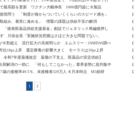
突破で最高額を更新 ワクチン大幅伸長 1000億円超に８製品
(
の覚悟問う 「制度が後からついていくくらいのスピード感を」
(
な取組み、着実に進める」 喫緊の課題は供給不安の解消
(
削減 「後発医薬品供給支援基金」創設でジェネリック再編後押し
(
せず 川俣会長「実施状況把握はさほど大きな問題でない」
(
８割超え 流行拡大の兆候明らか エムスリー・JAMDAS調べ
(
月比18pt上昇 選定療養の影響大きく モーラスは10pt上昇
(
旨 令和7年度薬価改定 薬価の下支え、医薬品の安定供給】
(
出荷解消の一助に 「何もしてこなかった」業界姿勢に批判集中
(
7歳の接種率49.5％、未接種者320万人 ８月末時点 M3総研
(
1
2