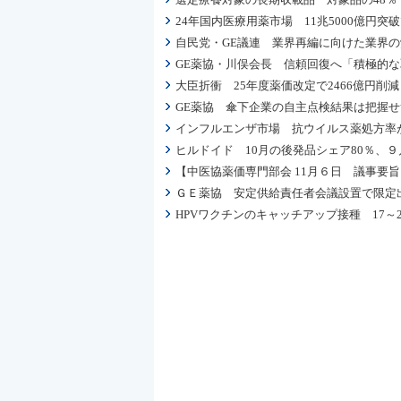
24年国内医療用薬市場 11兆5000億円
自民党・GE議連 業界再編に向けた業界
GE薬協・川俣会長 信頼回復へ「積極的
大臣折衝 25年度薬価改定で2466億円
GE薬協 傘下企業の自主点検結果は把握
インフルエンザ市場 抗ウイルス薬処方率が
ヒルドイド 10月の後発品シェア80％、９
【中医協薬価専門部会 11月６日 議事要
ＧＥ薬協 安定供給責任者会議設置で限定
HPVワクチンのキャッチアップ接種 17～2