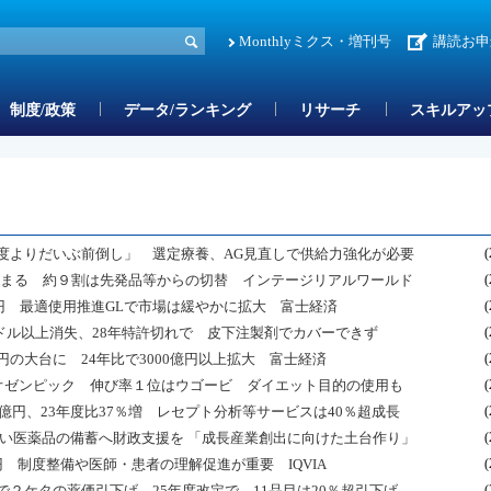
Monthlyミクス・増刊号
講読お申
制度/政策
データ/ランキング
リサーチ
スキルアッ
度よりだいぶ前倒し」 選定療養、AG見直しで供給力強化が必要
(
どまる 約９割は先発品等からの切替 インテージリアルワールド
(
億円 最適使用推進GLで市場は緩やかに拡大 富士経済
(
0億ドル以上消失、28年特許切れで 皮下注製剤でカバーできず
(
の大台に 24年比で3000億円以上拡大 富士経済
(
位はオゼンピック 伸び率１位はウゴービ ダイエット目的の使用も
(
5億円、23年度比37％増 レセプト分析等サービスは40％超成長
(
高い医薬品の備蓄へ財政支援を 「成長産業創出に向けた土台作り」
(
億円 制度整備や医師・患者の理解促進が重要 IQVIA
(
で２ケタの薬価引下げ、25年度改定で 11品目は20％超引下げ
(