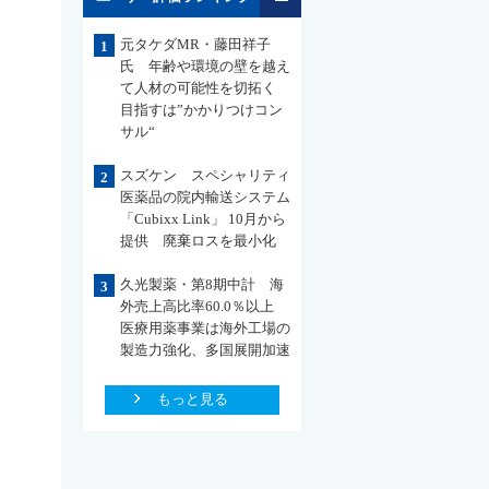
元タケダMR・藤田祥子
1
氏 年齢や環境の壁を越え
て人材の可能性を切拓く
目指すは”かかりつけコン
サル“
スズケン スペシャリティ
2
医薬品の院内輸送システム
「Cubixx Link」 10月から
提供 廃棄ロスを最小化
久光製薬・第8期中計 海
3
外売上高比率60.0％以上
医療用薬事業は海外工場の
製造力強化、多国展開加速
もっと見る