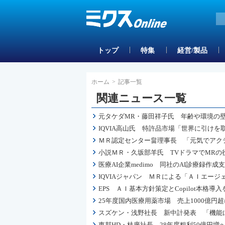
トップ
特集
経営/製品
ホーム
>
記事一覧
関連ニュース一覧
元タケダMR・藤田祥子氏 年齢や環境の
IQVIA高山氏 特許品市場「世界に引け
ＭＲ認定センター畠理事長 「元気でアク
小説ＭＲ・久坂部羊氏 TVドラマでMRの
医療AI企業medimo 同社のAI診療録
IQVIAジャパン ＭＲによる「ＡＩエー
EPS ＡＩ基本方針策定とCopilot本
25年度国内医療用薬市場 売上1000億
スズケン・浅野社長 新中計発表 「機能
東邦HD・枝廣社長 28年度粗利50億円