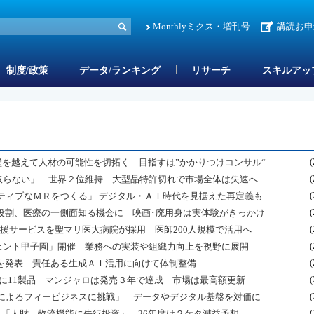
Monthlyミクス・増刊号
講読お申
制度/政策
データ/ランキング
リサーチ
スキルアッ
壁を越えて人材の可能性を切拓く 目指すは”かかりつけコンサル“
(
を取らない」 世界２位維持 大型品特許切れで市場全体は失速へ
(
ティブなＭＲをつくる」 デジタル・ＡＩ時代を見据えた再定義も
(
役割、医療の一側面知る機会に 映画･廃用身は実体験がきっかけ
(
作成支援サービスを聖マリ医大病院が採用 医師200人規模で活用へ
(
ジェント甲子園」開催 業務への実装や組織力向上を視野に展開
(
格導入を発表 責任ある生成ＡＩ活用に向けて体制整備
(
円超に11製品 マンジャロは発売３年で達成 市場は最高額更新
(
によるフィービジネスに挑戦」 データやデジタル基盤を対価に
(
増へ「人財、物流機能に先行投資」 26年度は２ケタ減益予想
(