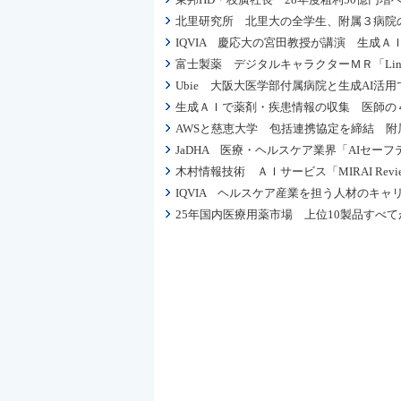
北里研究所 北里大の全学生、附属３病院の全
IQVIA 慶応大の宮田教授が講演 生
富士製薬 デジタルキャラクターＭＲ「Li
Ubie 大阪大医学部付属病院と生成AI
生成ＡＩで薬剤・疾患情報の収集 医師の４
AWSと慈恵大学 包括連携協定を締結 
JaDHA 医療・ヘルスケア業界「AIセー
木村情報技術 ＡＩサービス「MIRAI R
IQVIA ヘルスケア産業を担う人材のキ
25年国内医療用薬市場 上位10製品すべてが