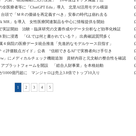
医療者等に「ChatGPT Edu」導入 北里AI活用モデル構築
(
成ＡＩ台頭で「ＭＲの価値を再定義すべき」安泰の時代は崩れ去る
(
nk MR」を導入 女性医療関連製品を中心に情報提供を開始
(
活用で実証開始 治験・臨床研究の文書作成やデータ分析など効率化検証
(
割に浸透 「GLでは何と書かれている？」 出典確認質問多く
(
附属４病院の医療データ統合推進「先進的なモデルケース目指す」
(
フティ評価観点ガイド」公表 “信頼できるAI”で実務者向け手引き
(
eview」にメディカルチェック機能追加 資材内容と元文献の整合性を確認
(
ャリアプラットフォームを開設 「総合人財事業」を本格始動
(
1000億円超に マンジャロは売上3.8倍でトップ10入り
(
1
2
3
4
5