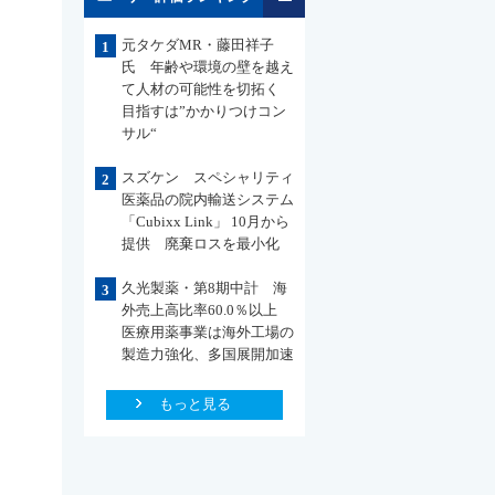
元タケダMR・藤田祥子
1
氏 年齢や環境の壁を越え
て人材の可能性を切拓く
目指すは”かかりつけコン
サル“
スズケン スペシャリティ
2
医薬品の院内輸送システム
「Cubixx Link」 10月から
提供 廃棄ロスを最小化
久光製薬・第8期中計 海
3
外売上高比率60.0％以上
医療用薬事業は海外工場の
製造力強化、多国展開加速
もっと見る