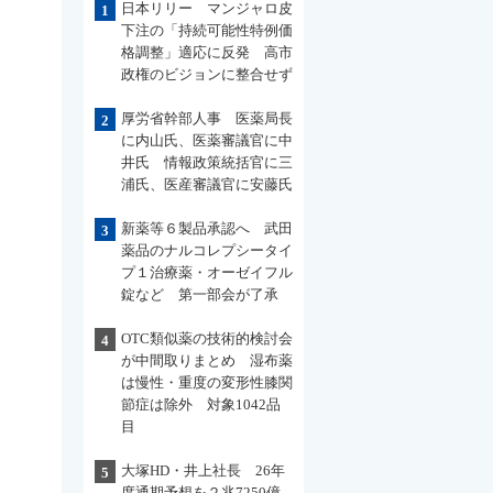
日本リリー マンジャロ皮
1
下注の「持続可能性特例価
格調整」適応に反発 高市
政権のビジョンに整合せず
厚労省幹部人事 医薬局長
2
に内山氏、医薬審議官に中
井氏 情報政策統括官に三
浦氏、医産審議官に安藤氏
新薬等６製品承認へ 武田
3
薬品のナルコレプシータイ
プ１治療薬・オーゼイフル
錠など 第一部会が了承
OTC類似薬の技術的検討会
4
が中間取りまとめ 湿布薬
は慢性・重度の変形性膝関
節症は除外 対象1042品
目
大塚HD・井上社長 26年
5
度通期予想を２兆7250億