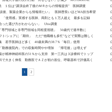
法 １位は“講演会終了後のＭＲからの情報提供” 医師調査
(
相談後、製薬企業からも情報得たい」 医師歴長いほどMA担当希望
(
ス 「使用感」実感する医師、両剤とも１万人超え 最多を記録
(
合った選び方がわからない」 Ubie調査
(
「専門領域と非専門領域を同程度視聴」 50歳代で過半数に
(
ト/シェアに「期待」 ただ“他職種も多忙”などで実際は難しく
(
 若手医師ほど多く 40歳未満の38.7％「毎日」使用
(
「勤務後院内」での収集時間やや増加 「帰宅後」は増えず
(
薬が精神神経科医の51％から支持 第一三共は３診療科でトップ
(
科で大きく伸長 勤務医でＡＺが初の首位、呼吸器科で評価高く
(
1
2