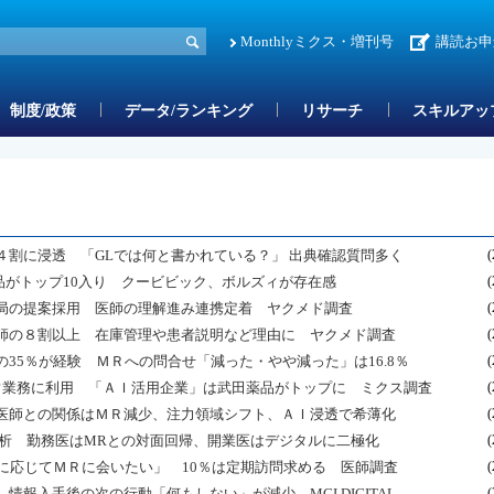
Monthlyミクス・増刊号
講読お申
制度/政策
データ/ランキング
リサーチ
スキルアッ
割に浸透 「GLでは何と書かれている？」 出典確認質問多く
(
品がトップ10入り クービビック、ボルズィが存在感
(
局の提案採用 医師の理解進み連携定着 ヤクメド調査
(
師の８割以上 在庫管理や患者説明など理由に ヤクメド調査
(
35％が経験 ＭＲへの問合せ「減った・やや減った」は16.8％
(
常業務に利用 「ＡＩ活用企業」は武田薬品がトップに ミクス調査
(
医師との関係はＭＲ減少、注力領域シフト、ＡＩ浸透で希薄化
(
ap」を解析 勤務医はMRとの対面回帰、開業医はデジタルに二極化
(
に応じてＭＲに会いたい」 10％は定期訪問求める 医師調査
(
報入手後の次の行動「何もしない」が減少 MCI DIGITAL
(