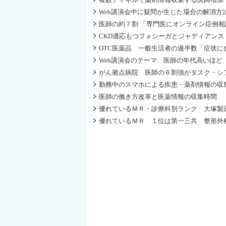
Web講演会中に疑問が生じた場合の解消方
医師の約７割 「専門医にオンライン症例
CKD適応もつフォシーガとジャディアン
OTC医薬品 一般生活者の過半数「症状に
Web講演会のテーマ 医師の年代高いほど
がん拠点病院 医師の６割強がタスク・シフ
勤務中のスマホによる疾患・薬剤情報の収集
医師の働き方改革と医薬情報の収集時間 
優れているＭＲ・診療科別ランク 大塚製
優れているＭＲ １位は第一三共 整形外