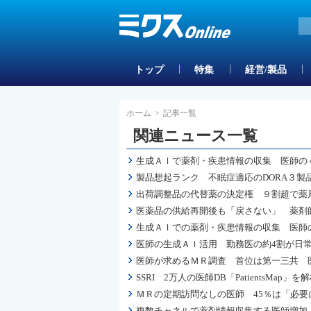
トップ
特集
経営/製品
ホーム
>
記事一覧
関連ニュース一覧
生成ＡＩで薬剤・疾患情報の収集 医師の４
製品想起ランク 不眠症適応のDORA３製
出荷調整品の代替薬の決定権 ９割超で薬
医薬品の供給再開後も「戻さない」 薬剤
生成ＡＩでの薬剤・疾患情報の収集 医師の
医師の生成ＡＩ活用 勤務医の約4割が日
医師が求めるＭＲ調査 首位は第一三共 
SSRI 2万人の医師DB「PatientsM
ＭＲの定期訪問なしの医師 45％は「必要
複数チャネルで薬剤情報収集する医師増加 情