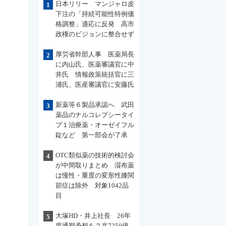
日本リリー マンジャロ皮
1
下注の「持続可能性特例価
格調整」適応に反発 高市
政権のビジョンに整合せず
厚労省幹部人事 医薬局長
2
に内山氏、医薬審議官に中
井氏 情報政策統括官に三
浦氏、医産審議官に安藤氏
新薬等６製品承認へ 武田
3
薬品のナルコレプシータイ
プ１治療薬・オーゼイフル
錠など 第一部会が了承
OTC類似薬の技術的検討会
4
が中間取りまとめ 湿布薬
は慢性・重度の変形性膝関
節症は除外 対象1042品
目
大塚HD・井上社長 26年
5
度通期予想を２兆7250億