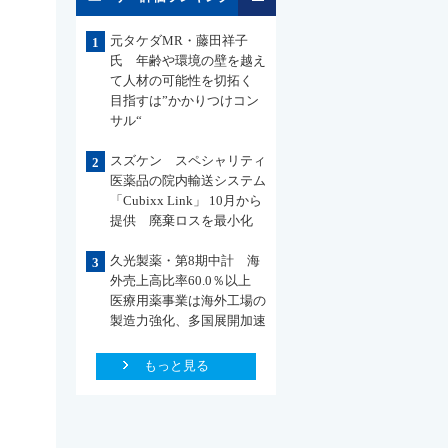
元タケダMR・藤田祥子
1
氏 年齢や環境の壁を越え
て人材の可能性を切拓く
目指すは”かかりつけコン
サル“
スズケン スペシャリティ
2
医薬品の院内輸送システム
「Cubixx Link」 10月から
提供 廃棄ロスを最小化
久光製薬・第8期中計 海
3
外売上高比率60.0％以上
医療用薬事業は海外工場の
製造力強化、多国展開加速
もっと見る