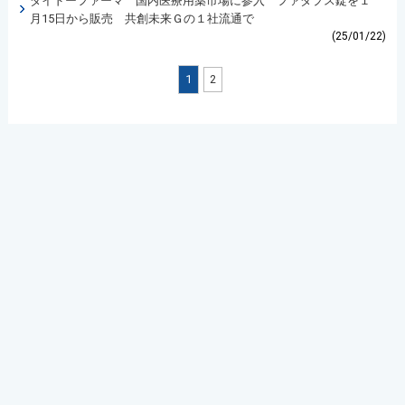
ダイドーファーマ 国内医療用薬市場に参入 ファダプス錠を１
月15日から販売 共創未来Ｇの１社流通で
(25/01/22)
1
2