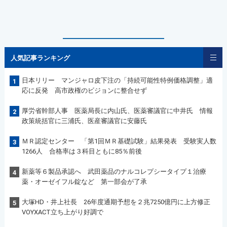
人気記事ランキング
日本リリー マンジャロ皮下注の「持続可能性特例価格調整」適
1
応に反発 高市政権のビジョンに整合せず
厚労省幹部人事 医薬局長に内山氏、医薬審議官に中井氏 情報
2
政策統括官に三浦氏、医産審議官に安藤氏
ＭＲ認定センター 「第1回ＭＲ基礎試験」結果発表 受験実人数
3
1266人 合格率は３科目ともに85％前後
新薬等６製品承認へ 武田薬品のナルコレプシータイプ１治療
4
薬・オーゼイフル錠など 第一部会が了承
大塚HD・井上社長 26年度通期予想を２兆7250億円に上方修正
5
VOYXACT立ち上がり好調で