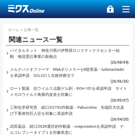
ホーム
>
記事一覧
関連ニュース一覧
バイタルネット 神奈川県の伊勢原ロジスティクスセンター始
動 物流受託事業の新拠点
(26/08/04)
メルクバイオファーマ RNAポリメラーゼII阻害薬・lurbinectedin
を承認申請 SCLCの１次維持療法で
(26/06/26)
ロート製薬 抗ウイルス点眼ゲル剤・ROH-101を承認申請 サイト
メガロウイルス角膜内皮炎を対象に
(26/05/07)
三和化学研究所 経口SSTR2作動薬・Paltusotine 先端巨大症及
び下垂体性巨人症を対象に承認申請
(26/04/20)
武田薬品 経口OX2R選択的作動薬・oveporextonを承認申請 ナ
ルコレプシータイプ１を対象疾患に