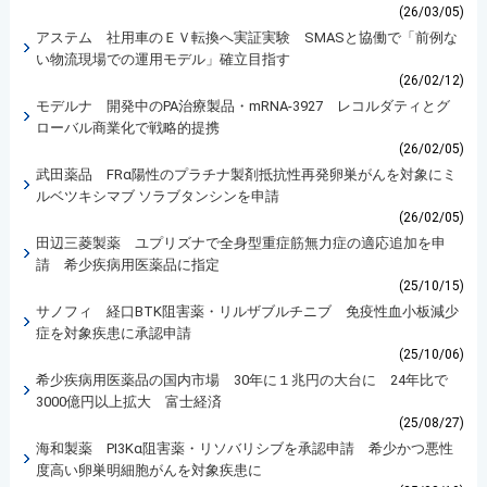
(26/03/05)
アステム 社用車のＥＶ転換へ実証実験 SMASと協働で「前例な
い物流現場での運用モデル」確立目指す
(26/02/12)
モデルナ 開発中のPA治療製品・mRNA-3927 レコルダティとグ
ローバル商業化で戦略的提携
(26/02/05)
武田薬品 FRα陽性のプラチナ製剤抵抗性再発卵巣がんを対象にミ
ルベツキシマブ ソラブタンシンを申請
(26/02/05)
田辺三菱製薬 ユプリズナで全身型重症筋無力症の適応追加を申
請 希少疾病用医薬品に指定
(25/10/15)
サノフィ 経口BTK阻害薬・リルザブルチニブ 免疫性血小板減少
症を対象疾患に承認申請
(25/10/06)
希少疾病用医薬品の国内市場 30年に１兆円の大台に 24年比で
3000億円以上拡大 富士経済
(25/08/27)
海和製薬 PI3Kα阻害薬・リソバリシブを承認申請 希少かつ悪性
度高い卵巣明細胞がんを対象疾患に