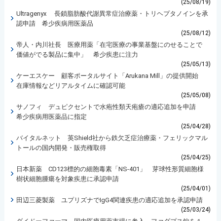
(25/08/19)
Ultragenyx 長鎖脂肪酸代謝異常症治療薬・トリヘプタノインを承
認申請 希少疾病用医薬品
(25/08/12)
帝人・内川社長 医療用薬「在宅医療の事業基盤にのせることで
価値がでる製品に集中」 希少疾患に注力
(25/05/13)
ケーエスケー 顧客ポータルサイト「Arukana Mill」の提供開始
在庫情報などリアルタイムに確認可能
(25/05/08)
サノフィ デュピクセントで水疱性類天疱瘡の適応追加を申請
希少疾病用医薬品に指定
(25/04/28)
バイタルネット 英Shield社から鉄欠乏症治療薬・フェリックマル
トールの国内開発・販売権取得
(25/04/25)
日本新薬 CD123標的の細胞毒素「NS-401」 芽球性形質細胞様
樹状細胞腫瘍を対象疾患に承認申請
(25/04/01)
田辺三菱製薬 ユプリズナでIgG4関連疾患の適応追加を承認申請
(25/03/24)