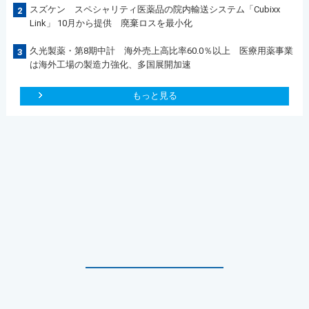
スズケン スペシャリティ医薬品の院内輸送システム「Cubixx
2
Link」 10月から提供 廃棄ロスを最小化
久光製薬・第8期中計 海外売上高比率60.0％以上 医療用薬事業
3
は海外工場の製造力強化、多国展開加速
もっと見る