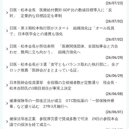
(26/07/23)
日医・松本会長 医療給付費対 GDP 比の数値目標導入に「反
対」 定量的な目標設定を牽制
(26/07/02)
日医・第３期松本執行部がスタート 組織強化は「オール役員
で」 日本医学会との連携も強化
(26/07/02)
日医・松本会長が所信表明 「医療関係団体、全国知事会と力合
わせ、難局に立ち向かう」 組織力強化へ
(26/06/29)
日医・松本会長が３選「攻守ともバランス取れた執行部に」 全グ
ロック推薦「医師会がまとまっている証」
(26/06/29)
日本医師会役員選挙 全役職の立候補者数が定数通り 現会長・
松本吉郎氏の3期目就任が事実上決定
(26/06/08)
健康保険等の一部改正法が成立 OTC類似薬の「一部保険外療
養」など盛り込む 27年3月施行へ
(26/06/01)
健保法等改正案 参院厚労委で賛成多数で可決 29日の参院本会
議での採決を経て成立へ