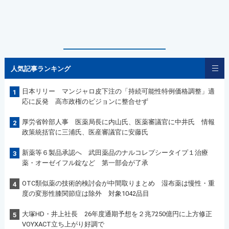
人気記事ランキング
日本リリー マンジャロ皮下注の「持続可能性特例価格調整」適
1
応に反発 高市政権のビジョンに整合せず
厚労省幹部人事 医薬局長に内山氏、医薬審議官に中井氏 情報
2
政策統括官に三浦氏、医産審議官に安藤氏
新薬等６製品承認へ 武田薬品のナルコレプシータイプ１治療
3
薬・オーゼイフル錠など 第一部会が了承
OTC類似薬の技術的検討会が中間取りまとめ 湿布薬は慢性・重
4
度の変形性膝関節症は除外 対象1042品目
大塚HD・井上社長 26年度通期予想を２兆7250億円に上方修正
5
VOYXACT立ち上がり好調で