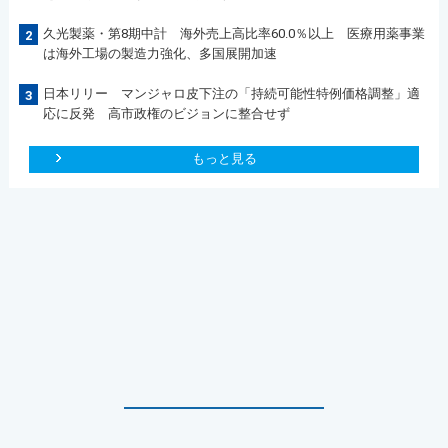
久光製薬・第8期中計 海外売上高比率60.0％以上 医療用薬事業
2
は海外工場の製造力強化、多国展開加速
日本リリー マンジャロ皮下注の「持続可能性特例価格調整」適
3
応に反発 高市政権のビジョンに整合せず
もっと見る