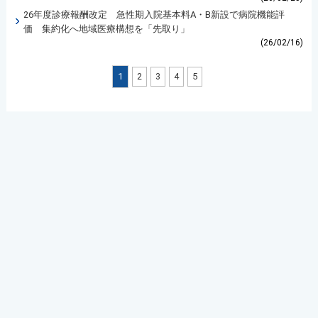
26年度診療報酬改定 急性期入院基本料A・B新設で病院機能評
価 集約化へ地域医療構想を「先取り」
(26/02/16)
1
2
3
4
5