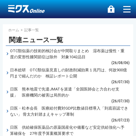
ホーム
>
記事一覧
関連ニュース一覧
OTC類似薬の技術的検討会が中間取りまとめ 湿布薬は慢性・重
度の変形性膝関節症は除外 対象1042品目
(26/08/06)
日本総研 OTC類似薬見直しの財政削減効果１兆円は、何故900億
円まで縮んだのか 検証レポート公開
(26/07/30)
日医 熊本地震で先遣JMATを派遣「全国医師会と力合わせ支
援」 医療機関の被害は局所的か
(26/07/30)
日医・松本会長 医療給付費対GDP比数値目標導入「到底容認でき
ない」 骨太方針踏まえキャップ牽制
(26/07/23)
日医 供給確保医薬品の原薬国産化や備蓄など安定供給強化へ予
算確保を 27年度予算案概算要求で