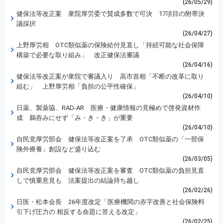
(26/05/29)
健保法等改正案 衆院厚労委で賛成多数で可決 17項目の附帯決
議採択
(26/04/27)
上野厚労相 OTC類似薬の保険給付見直し「持続可能な社会保障
構築で必要な取り組み」 改正健保法審議
(26/04/16)
健保法等改正案が衆院で審議入り 高市首相「不断の改革に取り
組む」 上野厚労相「負担の公平性確保」
(26/04/10)
日薬、製薬協、RAD-AR 医療・健康情報の見極めで啓発資材作
成 鵜吞みにせず「み・き・き」が重要
(26/04/10)
自民党厚労部会 健保法等改正案を了承 OTC類似薬の「一部保
険外療養」創設など盛り込む
(26/03/05)
自民党厚労部会 健保法等改正案を審査 OTC類似薬の負担見直
しで慎重意見も 法案提出の結論持ち越し
(26/02/26)
日医・松本会長 26年度改定「医療機関の赤字改善と社会保険料
引下げ圧力の 相反する命題に答える改定」
(26/02/25)