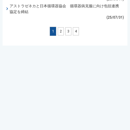
アストラゼネカと日本循環器協会 循環器病克服に向け包括連携
協定を締結
(25/07/31)
1
2
3
4