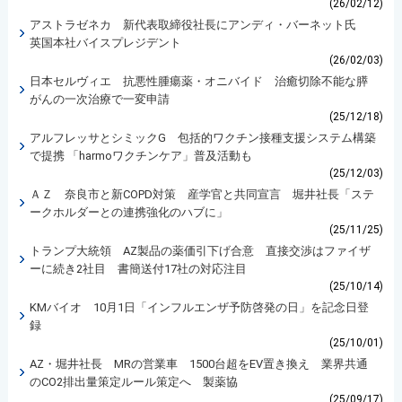
(26/02/12)
アストラゼネカ 新代表取締役社長にアンディ・バーネット氏
英国本社バイスプレジデント
(26/02/03)
日本セルヴィエ 抗悪性腫瘍薬・オニバイド 治癒切除不能な膵
がんの一次治療で一変申請
(25/12/18)
アルフレッサとシミックG 包括的ワクチン接種支援システム構築
で提携 「harmoワクチンケア」普及活動も
(25/12/03)
ＡＺ 奈良市と新COPD対策 産学官と共同宣言 堀井社長「ステ
ークホルダーとの連携強化のハブに」
(25/11/25)
トランプ大統領 AZ製品の薬価引下げ合意 直接交渉はファイザ
ーに続き2社目 書簡送付17社の対応注目
(25/10/14)
KMバイオ 10月1日「インフルエンザ予防啓発の日」を記念日登
録
(25/10/01)
AZ・堀井社長 MRの営業車 1500台超をEV置き換え 業界共通
のCO2排出量策定ルール策定へ 製薬協
(25/09/17)