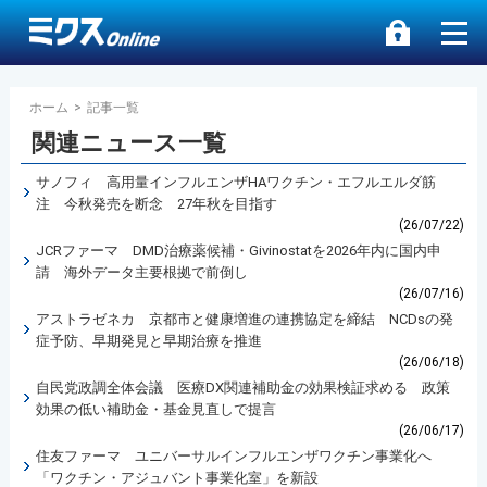
ホーム
>
記事一覧
関連ニュース一覧
サノフィ 高用量インフルエンザHAワクチン・エフルエルダ筋
注 今秋発売を断念 27年秋を目指す
(26/07/22)
JCRファーマ DMD治療薬候補・Givinostatを2026年内に国内申
請 海外データ主要根拠で前倒し
(26/07/16)
アストラゼネカ 京都市と健康増進の連携協定を締結 NCDsの発
症予防、早期発見と早期治療を推進
(26/06/18)
自民党政調全体会議 医療DX関連補助金の効果検証求める 政策
効果の低い補助金・基金見直しで提言
(26/06/17)
住友ファーマ ユニバーサルインフルエンザワクチン事業化へ
「ワクチン・アジュバント事業化室」を新設