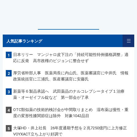
人気記事ランキング
日本リリー マンジャロ皮下注の「持続可能性特例価格調整」適
1
応に反発 高市政権のビジョンに整合せず
厚労省幹部人事 医薬局長に内山氏、医薬審議官に中井氏 情報
2
政策統括官に三浦氏、医産審議官に安藤氏
新薬等６製品承認へ 武田薬品のナルコレプシータイプ１治療
3
薬・オーゼイフル錠など 第一部会が了承
OTC類似薬の技術的検討会が中間取りまとめ 湿布薬は慢性・重
4
度の変形性膝関節症は除外 対象1042品目
大塚HD・井上社長 26年度通期予想を２兆7250億円に上方修正
5
VOYXACT立ち上がり好調で