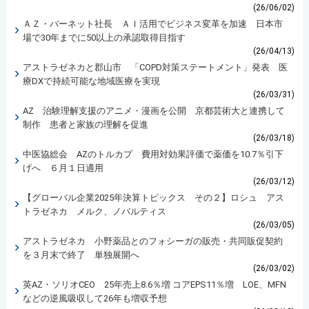
(26/06/02)
ＡＺ・バーネット社長 ＡＩ活用でビジネス変革を加速 日本市
場で30年までに50以上の承認取得目指す
(26/04/13)
アストラゼネカと郡山市 「COPD対策ステートメント」発表 医
療DXで持続可能な地域医療を実現
(26/03/31)
AZ 治験理解支援のアニメ・漫画を公開 京都芸術大と連携して
制作 患者と家族の理解を促進
(26/03/18)
中医協総会 AZのトルカプ 費用対効果評価で薬価を10.7％引下
げへ ６月１日適用
(26/03/12)
【グローバル企業2025年決算トピックス その２】ロシュ アス
トラゼネカ メルク、ノバルティス
(26/03/05)
アストラゼネカ 小野薬品とのフォシーガの販売・共同販促契約
を３月末で終了 単独展開へ
(26/03/02)
英AZ・ソリオCEO 25年売上8.6％増 コアEPS11％増 LOE、MFN
などの逆風吸収して26年も増収予想