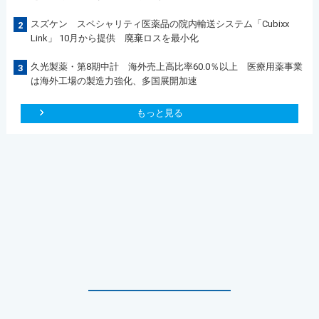
スズケン スペシャリティ医薬品の院内輸送システム「Cubixx
2
Link」 10月から提供 廃棄ロスを最小化
久光製薬・第8期中計 海外売上高比率60.0％以上 医療用薬事業
3
は海外工場の製造力強化、多国展開加速
もっと見る