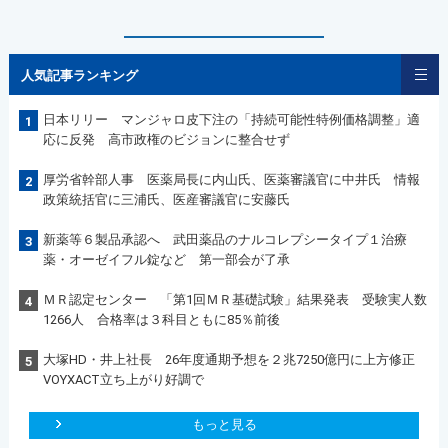
人気記事ランキング
日本リリー マンジャロ皮下注の「持続可能性特例価格調整」適
1
応に反発 高市政権のビジョンに整合せず
厚労省幹部人事 医薬局長に内山氏、医薬審議官に中井氏 情報
2
政策統括官に三浦氏、医産審議官に安藤氏
新薬等６製品承認へ 武田薬品のナルコレプシータイプ１治療
3
薬・オーゼイフル錠など 第一部会が了承
ＭＲ認定センター 「第1回ＭＲ基礎試験」結果発表 受験実人数
4
1266人 合格率は３科目ともに85％前後
大塚HD・井上社長 26年度通期予想を２兆7250億円に上方修正
5
VOYXACT立ち上がり好調で
もっと見る