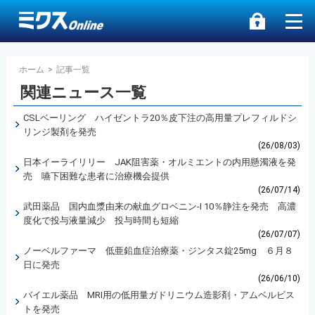
ホーム
>
記事一覧
関連ニュース一覧
CSLベーリング ハイゼントラ20％皮下注の高用量プレフィルドシ
リンジ製剤を発売
(26/08/03)
日本イーライリリー JAK阻害薬・オルミエントの内用懸濁液を発
売 嚥下困難な患者に治療機会提供
(26/07/14)
武田薬品 国内血漿由来の献血グロベニン-I 10％静注を発売 高濃
度化で投与液量減少 投与時間も短縮
(26/07/07)
ノーベルファーマ 低亜鉛血症治療薬・ジンタス錠25mg ６月８
日に発売
(26/06/10)
バイエル薬品 MRI用の低用量ガドリニウム造影剤・アムベルビス
トを発売