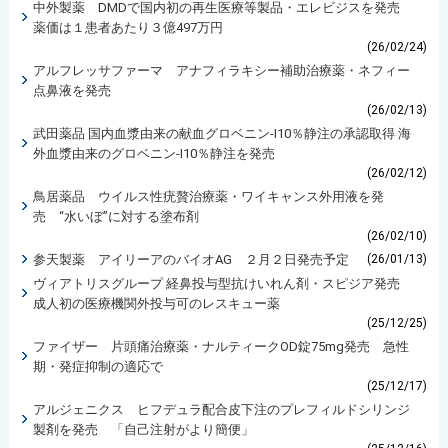
中外製薬 DMDで国内初の再生医療等製品・エレビジスを発売
薬価は１患者あたり３億497万円
(26/02/24)
アルフレッサファーマ アナフィラキシー補助治療薬・ネフィー
点鼻液を発売
(26/02/13)
武田薬品 国内血漿由来の献血グロベニン-I10％静注の承認取得 海
外血漿由来のグロベニン-I10％静注を発売
(26/02/12)
鳥居薬品 ウイルス性疣贅治療薬・ワイキャンス外用液を発
売 “水いぼ”に対する塗布剤
(26/02/10)
参天製薬 アイリーアのバイオAG ２月２日発売予定
(26/01/13)
ヴィアトリスグループ 経鼻投与型抗けいれん剤・スピジア発売
成人初の医療機関外投与可のレスキュー薬
(25/12/25)
ファイザー 片頭痛治療薬・ナルティークOD錠75mg発売 急性
期・発症抑制の適応で
(25/12/17)
アルジェニクス ヒフデュラ配合皮下注のプレフィルドシリンジ
製剤を発売 「自己注射がより簡便」