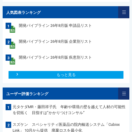
人気図表ランキング
開発パイプライン 26年8月版 申請品リスト
1
開発パイプライン 26年8月版 企業別リスト
2
開発パイプライン 26年8月版 疾患別リスト
3
もっと見る
ユーザー評価ランキング
元タケダMR・藤田祥子氏 年齢や環境の壁を越えて人材の可能性
1
を切拓く 目指すは”かかりつけコンサル“
スズケン スペシャリティ医薬品の院内輸送システム「Cubixx
2
Link」 10月から提供 廃棄ロスを最小化