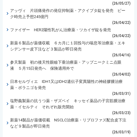
(26/05/27)
アッヴィ 片頭痛発作の発症抑制薬・アクイプタ錠を発売 ピー
ク時売上予想245億円
(26/04/22)
ファイザー HER2陽性乳がん治療薬・ツカイザ錠を発売
(26/04/22)
新薬６製品が薬価収載 ６カ月に１回投与の喘息等治療薬・エキ
シデンサー皮下注など３製品が即日発売
(26/04/16)
参天製薬 初の後天性眼瞼下垂治療薬・アップニークミニ点眼
液 ５月15日発売へ 保険適用外で
(26/04/02)
日本セルヴィエ IDH1又はIDH2遺伝子変異陽性の神経膠腫治療
薬・ボラニゴを発売
(26/03/31)
塩野義製薬の抗うつ薬・ザズベイ キッセイ薬品の子宮筋腫治療
薬・イセルティ それぞれ販売開始
(26/03/23)
新薬14製品が薬価収載 NSCLC治療薬・リブロファズ配合皮下注
など９製品が即日発売
(26/03/19)