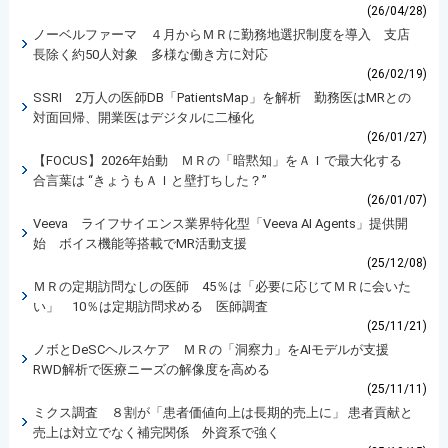
(26/04/28)
ノーベルファーマ ４月からＭＲに勤務地選択制度を導入 支店
長除く約50人対象 多様な働き方に対応
(26/02/19)
SSRI 2万人の医師DB「PatientsMap」を解析 勤務医はMRとの
対面回帰、開業医はデジタルに二極化
(26/01/27)
【FOCUS】2026年始動 ＭＲの「暗黙知」をＡＩで最大化する
合言葉は “きょうもＡＩと壁打ちした？”
(26/01/07)
Veeva ライフサイエンス業界特化型「Veeva AI Agents」提供開
始 ボイス機能等搭載でMR活動支援
(25/12/08)
ＭＲの定期訪問なしの医師 45％は「必要に応じてＭＲに会いた
い」 10％は定期訪問求める 医師調査
(25/11/21)
ノボとDeSCヘルスケア ＭＲの「洞察力」をAIモデルが支援
RWD解析で医療ニーズの解像度を高める
(25/11/11)
ミクス調査 ８割が「患者価値向上は長期的売上に」 患者貢献と
売上は対立でなく補完関係 外資系で強く