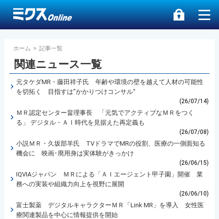
ホーム
>
記事一覧
関連ニュース一覧
元タケダMR・藤田祥子氏 年齢や環境の壁を越えて人材の可能性
を切拓く 目指すは”かかりつけコンサル“
(26/07/14)
ＭＲ認定センター畠理事長 「元気でアクティブなＭＲをつく
る」 デジタル・ＡＩ時代を見据えた再定義も
(26/07/08)
小説ＭＲ・久坂部羊氏 TVドラマでMRの役割、医療の一側面知る
機会に 映画･廃用身は実体験がきっかけ
(26/06/15)
IQVIAジャパン ＭＲによる「ＡＩエージェント甲子園」開催 業
務への実装や組織力向上を視野に展開
(26/06/10)
富士製薬 デジタルキャラクターＭＲ「Link MR」を導入 女性医
療関連製品を中心に情報提供を開始