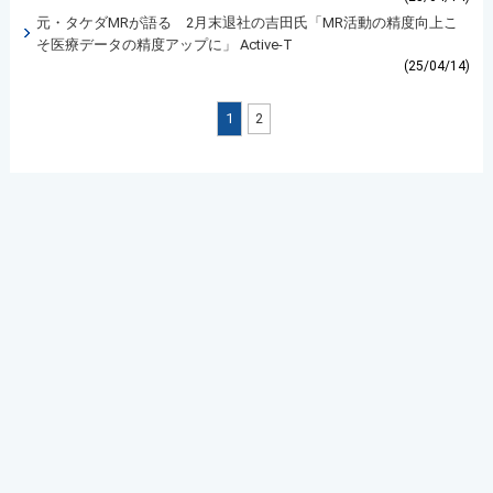
元・タケダMRが語る 2月末退社の吉田氏「MR活動の精度向上こ
そ医療データの精度アップに」 Active-T
(25/04/14)
1
2