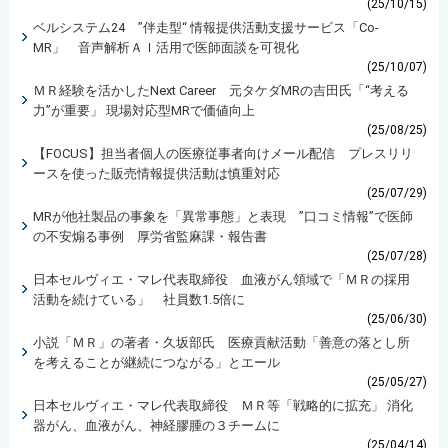
(25/10/15)
ベルシステム24 ”伴走型“ 情報提供活動支援サービス「Co-
MR」 音声解析ＡＩ活用で医師面談を可視化
(25/10/07)
ＭＲ経験を活かしたNext Career 元タケダMRの吉田氏「“考える
力”が重要」 現場対応型MRで価値向上
(25/08/25)
【FOCUS】担当者個人の医療従事者向けメール配信 プレスリリ
ースを使った販売情報提供活動は慎重対応
(25/07/29)
MRが他社製品の事象を「異常事態」と表現 ”口コミ情報”で医師
の不安煽る事例 厚労省監麻課・報告書
(25/07/28)
日本セルヴィエ・マレ代表取締役 血液がん領域で「ＭＲの採用
活動を続けている」 社員数1.5倍に
(25/06/30)
小説「ＭＲ」の著者・久坂部氏 医療貢献活動「善意の落とし所
を考えることが継続につながる」とエール
(25/05/27)
日本セルヴィエ・マレ代表取締役 ＭＲ等「戦略的に拡充」 消化
器がん、血液がん、神経膠腫の３チームに
(25/04/14)