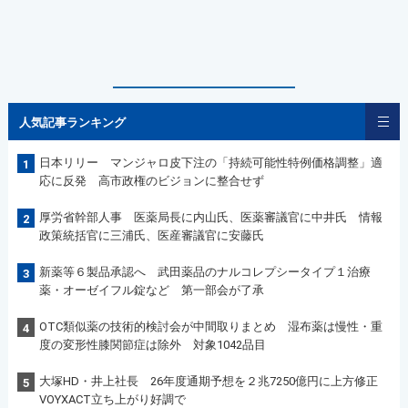
人気記事ランキング
日本リリー マンジャロ皮下注の「持続可能性特例価格調整」適
1
応に反発 高市政権のビジョンに整合せず
厚労省幹部人事 医薬局長に内山氏、医薬審議官に中井氏 情報
2
政策統括官に三浦氏、医産審議官に安藤氏
新薬等６製品承認へ 武田薬品のナルコレプシータイプ１治療
3
薬・オーゼイフル錠など 第一部会が了承
OTC類似薬の技術的検討会が中間取りまとめ 湿布薬は慢性・重
4
度の変形性膝関節症は除外 対象1042品目
大塚HD・井上社長 26年度通期予想を２兆7250億円に上方修正
5
VOYXACT立ち上がり好調で