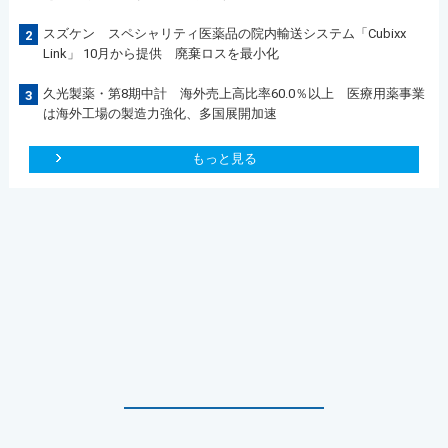
スズケン スペシャリティ医薬品の院内輸送システム「Cubixx
2
Link」 10月から提供 廃棄ロスを最小化
久光製薬・第8期中計 海外売上高比率60.0％以上 医療用薬事業
3
は海外工場の製造力強化、多国展開加速
もっと見る