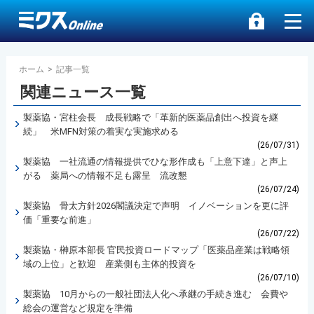
ホーム
>
記事一覧
関連ニュース一覧
製薬協・宮柱会長 成長戦略で「革新的医薬品創出へ投資を継
続」 米MFN対策の着実な実施求める
(26/07/31)
製薬協 一社流通の情報提供でひな形作成も「上意下達」と声上
がる 薬局への情報不足も露呈 流改懇
(26/07/24)
製薬協 骨太方針2026閣議決定で声明 イノベーションを更に評
価「重要な前進」
(26/07/22)
製薬協・榊原本部長 官民投資ロードマップ「医薬品産業は戦略領
域の上位」と歓迎 産業側も主体的投資を
(26/07/10)
製薬協 10月からの一般社団法人化へ承継の手続き進む 会費や
総会の運営など規定を準備