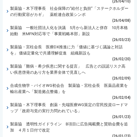
(26/04/10)
製薬協・木下理事長 社会保障の“給付と負担”「ステークホルダー
の行動変容がカギ」 薬粧連合政策シンポ
(26/04/08)
製薬協 一般社団法人化を決議 5月から新法人と併存 10月本格
始動 米MFN対応等で「事業戦略本部」新設
(26/03/23)
製薬協・宮柱会長 医療DX推進に力「価値に基づく議論と対話
を」 価値定量化で共通理解促進 組織新設も
(26/02/20)
製薬協「難病・希少疾患に関する提言」 広告との誤認リスク高
い疾患啓発のあり方を業界全体で見直しへ
(26/02/09)
合成生物学・バイオWG初会合 製薬協・宮柱会長 医薬品産業を
輸出産業へ「製造拠点整備」を
(26/02/04)
製薬協・木下理事長 創薬・先端医療WG策定の官民投資ロードマ
ップ「政府与党の実行力問われている」
(26/01/23)
製薬協 透明性ガイドライン B項目に広告掲載費と賛助会費を追
加 ４月１日付で改定
(26/01/23)