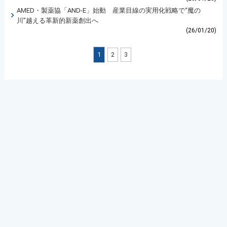
AMED・製薬協「AND-E」始動 産業目線の実用化戦略で“魔の
川”越える革新的新薬創出へ
(26/01/20)
1
2
3