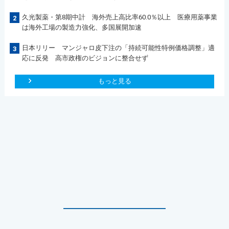
久光製薬・第8期中計 海外売上高比率60.0％以上 医療用薬事業
2
は海外工場の製造力強化、多国展開加速
日本リリー マンジャロ皮下注の「持続可能性特例価格調整」適
3
応に反発 高市政権のビジョンに整合せず
もっと見る