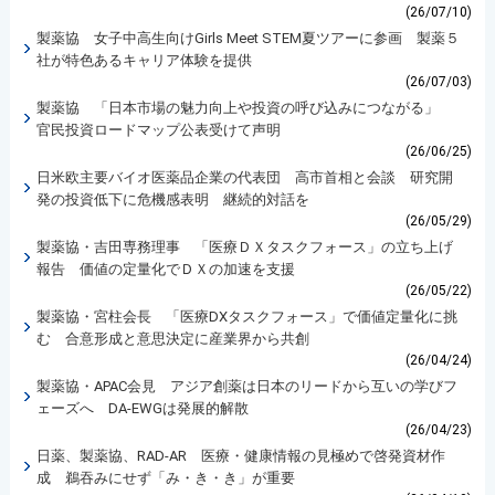
(26/07/10)
製薬協 女子中高生向けGirls Meet STEM夏ツアーに参画 製薬５
社が特色あるキャリア体験を提供
(26/07/03)
製薬協 「日本市場の魅力向上や投資の呼び込みにつながる」
官民投資ロードマップ公表受けて声明
(26/06/25)
日米欧主要バイオ医薬品企業の代表団 高市首相と会談 研究開
発の投資低下に危機感表明 継続的対話を
(26/05/29)
製薬協・吉田専務理事 「医療ＤＸタスクフォース」の立ち上げ
報告 価値の定量化でＤＸの加速を支援
(26/05/22)
製薬協・宮柱会長 「医療DXタスクフォース」で価値定量化に挑
む 合意形成と意思決定に産業界から共創
(26/04/24)
製薬協・APAC会見 アジア創薬は日本のリードから互いの学びフ
ェーズへ DA-EWGは発展的解散
(26/04/23)
日薬、製薬協、RAD-AR 医療・健康情報の見極めで啓発資材作
成 鵜吞みにせず「み・き・き」が重要