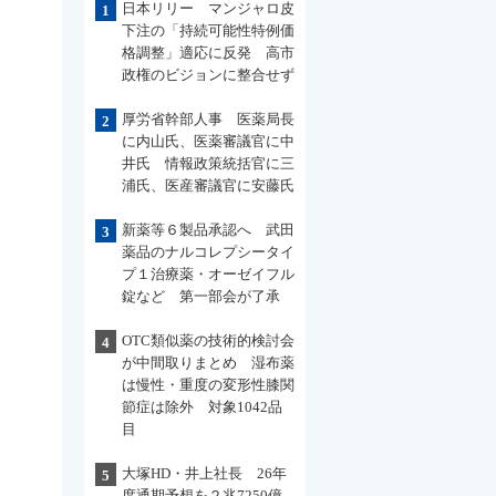
日本リリー マンジャロ皮
1
下注の「持続可能性特例価
格調整」適応に反発 高市
政権のビジョンに整合せず
厚労省幹部人事 医薬局長
2
に内山氏、医薬審議官に中
井氏 情報政策統括官に三
浦氏、医産審議官に安藤氏
新薬等６製品承認へ 武田
3
薬品のナルコレプシータイ
プ１治療薬・オーゼイフル
錠など 第一部会が了承
OTC類似薬の技術的検討会
4
が中間取りまとめ 湿布薬
は慢性・重度の変形性膝関
節症は除外 対象1042品
目
大塚HD・井上社長 26年
5
度通期予想を２兆7250億