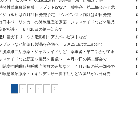
性特発性蕁麻疹治療薬・ラプシド錠など 薬事審・第二部会が了承
(
ドジョルビは５月21日発売予定 ゾルゲンスマ髄注は即日発売
(
は日本ベーリンガーの肺線維症治療薬・ジャスケイドなど２製品
(
品を審議へ ５月29日の第一部会で
(
の低用量ガドリニウム造影剤・アムベルビストなど
(
プシドなど新薬10製品を審議へ ５月25日の第二部会で
(
の肺線維症治療薬・ジャスケイドなど 薬事審・第二部会が了承
(
ジャスケイドなど新薬５製品を審議へ ４月27日の第二部会で
(
 閉塞性睡眠時無呼吸症候群の追加など ４月24日の第一部会で
(
の喘息等治療薬・エキシデンサー皮下注など３製品が即日発売
(
1
2
3
4
5
6