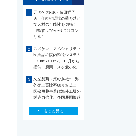
元タケダMR・藤田祥子
1
氏 年齢や環境の壁を越え
て人材の可能性を切拓く
目指すは”かかりつけコン
サル“
スズケン スペシャリティ
2
医薬品の院内輸送システム
「Cubixx Link」 10月から
提供 廃棄ロスを最小化
久光製薬・第8期中計 海
3
外売上高比率60.0％以上
医療用薬事業は海外工場の
製造力強化、多国展開加速
もっと見る