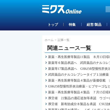
トップ
特集
経営/製品
ホーム
>
記事一覧
関連ニュース一覧
新薬・再生医療等製品11製品 ８月13日
新薬等６製品承認へ 武田薬品のナルコレ
新薬等17製品承認へ GSKのB型慢性肝
武田薬品のナルコレプシータイプ１治療薬
新薬・再生医療等製品４製品が薬価収載 
GSKのB型慢性肝炎治療薬・ヒブサーゴな
新薬・再生医療等製品４製品 ７月15日収
厚労省 22製品の適応追加等承認 ウゴー
厚労省 新有効成分８製品を承認 CSU治
新薬等14製品が承認へ ノボ ノルディス