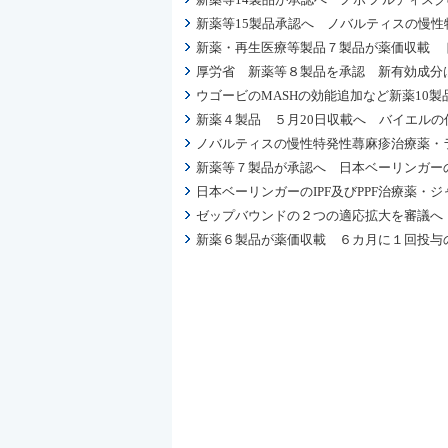
新薬等15製品承認へ ノバルティスの慢
新薬・再生医療等製品７製品が薬価収載 
厚労省 新薬等８製品を承認 新有効成分
ウゴービのMASHの効能追加など新薬10製
新薬４製品 ５月20日収載へ バイエル
ノバルティスの慢性特発性蕁麻疹治療薬・ラ
新薬等７製品が承認へ 日本ベーリンガー
日本ベーリンガーのIPF及びPPF治療薬・
ゼップバウンドの２つの適応拡大を審議へ
新薬６製品が薬価収載 ６カ月に１回投与