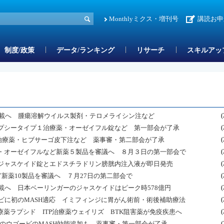
Monthlyミクス・増刊号
講読お申
制度/政策
データ/ランキング
リサーチ
スキルアッ
収載へ 腫瘍溶解ウイルス製剤・テロメライシン注など
(
プシータイプ１治療薬・オーゼイフル錠など 第一部会が了承
(
炎治療薬・ヒブサーゴ皮下注など 薬事審・第二部会が了承
(
・オーゼイフルなど新薬５製品を審議へ ８月３日の第一部会で
(
ジャスケイド錠とエドスチラドリン膀胱内注入液が即日発売
(
ど新薬10製品を審議へ ７月27日の第二部会で
(
載へ 日本ベーリンガーのジャスケイドはピーク時578億円
(
ビに初のMASH適応 イミフィンジに胃がん術前・術後補助療法
(
療薬ラプシド ITP治療薬ウェイリズ BTK阻害薬が免疫疾患へ
(
クのウゴービのMASH効能追加も 薬事審・第一部会が了承
(