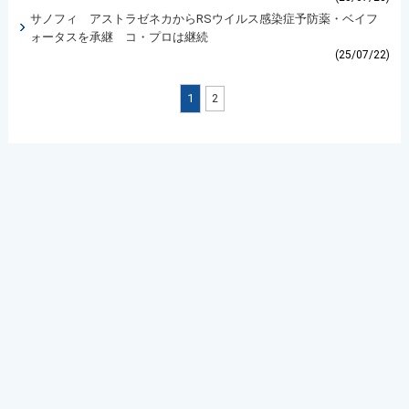
サノフィ アストラゼネカからRSウイルス感染症予防薬・ベイフ
ォータスを承継 コ・プロは継続
(25/07/22)
1
2