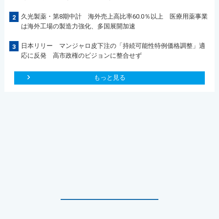
久光製薬・第8期中計 海外売上高比率60.0％以上 医療用薬事業
2
は海外工場の製造力強化、多国展開加速
日本リリー マンジャロ皮下注の「持続可能性特例価格調整」適
3
応に反発 高市政権のビジョンに整合せず
もっと見る