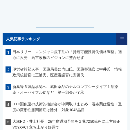
人気記事ランキング
日本リリー マンジャロ皮下注の「持続可能性特例価格調整」適
1
応に反発 高市政権のビジョンに整合せず
厚労省幹部人事 医薬局長に内山氏、医薬審議官に中井氏 情報
2
政策統括官に三浦氏、医産審議官に安藤氏
新薬等６製品承認へ 武田薬品のナルコレプシータイプ１治療
3
薬・オーゼイフル錠など 第一部会が了承
OTC類似薬の技術的検討会が中間取りまとめ 湿布薬は慢性・重
4
度の変形性膝関節症は除外 対象1042品目
大塚HD・井上社長 26年度通期予想を２兆7250億円に上方修正
5
VOYXACT立ち上がり好調で