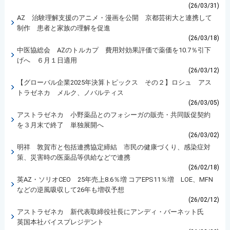
(26/03/31)
AZ 治験理解支援のアニメ・漫画を公開 京都芸術大と連携して
制作 患者と家族の理解を促進
(26/03/18)
中医協総会 AZのトルカプ 費用対効果評価で薬価を10.7％引下
げへ ６月１日適用
(26/03/12)
【グローバル企業2025年決算トピックス その２】ロシュ アス
トラゼネカ メルク、ノバルティス
(26/03/05)
アストラゼネカ 小野薬品とのフォシーガの販売・共同販促契約
を３月末で終了 単独展開へ
(26/03/02)
明祥 敦賀市と包括連携協定締結 市民の健康づくり、感染症対
策、災害時の医薬品等供給などで連携
(26/02/18)
英AZ・ソリオCEO 25年売上8.6％増 コアEPS11％増 LOE、MFN
などの逆風吸収して26年も増収予想
(26/02/12)
アストラゼネカ 新代表取締役社長にアンディ・バーネット氏
英国本社バイスプレジデント