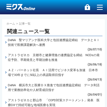
ホーム
>
記事一覧
関連ニュース一覧
DeNA 聖マリアンナ医科大学と包括連携協定締結 データとＡＩ
技術で医療課題解決へ連携
(26/07/10)
アストラゼネカ 京都市と健康増進の連携協定を締結 NCDsの発
症予防、早期発見と早期治療を推進
(26/06/18)
ＡＺ・バーネット社長 ＡＩ活用でビジネス変革を加速 日本市
場で30年までに50以上の承認取得目指す
(26/04/13)
DeNA 横浜市大と医療ＤＸ推進で包括連携協定締結 データ利活
用で業務効率化や人材育成目指す
(26/04/01)
アストラゼネカと郡山市 「COPD対策ステートメント」発表 医
療DXで持続可能な地域医療を実現