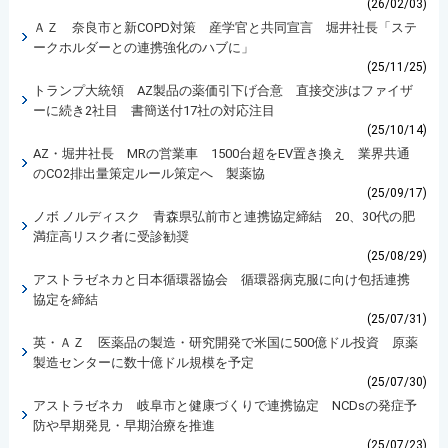
(26/02/03)
ＡＺ 奈良市と新COPD対策 産学官と共同宣言 堀井社長「ステ
ークホルダーとの連携強化のハブに」
(25/11/25)
トランプ大統領 AZ製品の薬価引下げ合意 直接交渉はファイザ
ーに続き2社目 書簡送付17社の対応注目
(25/10/14)
AZ・堀井社長 MRの営業車 1500台超をEV置き換え 業界共通
のCO2排出量策定ルール策定へ 製薬協
(25/09/17)
ノボ ノルディスク 青森県弘前市と連携協定締結 20、30代の肥
満症高リスク者に受診勧奨
(25/08/29)
アストラゼネカと日本循環器協会 循環器病克服に向け包括連携
協定を締結
(25/07/31)
英・ＡＺ 医薬品の製造・研究開発で米国に500億ドル投資 原薬
製造センターに数十億ドル規模を予定
(25/07/30)
アストラゼネカ 岐阜市と健康づくりで連携協定 NCDsの発症予
防や早期発見・早期治療を推進
(25/07/23)