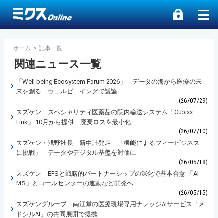
ホーム
>
記事一覧
関連ニュース一覧
「Well-being Ecosystem Forum 2026」 データの海から医療の未
来を創る ウェルビーイングで議論
(26/07/29)
スズケン スペシャリティ医薬品の院内輸送システム「Cubixx
Link」 10月から提供 廃棄ロスを最小化
(26/07/10)
スズケン・浅野社長 新中計発表 「機能によるフィービジネス
に挑戦」 データやデジタル基盤を対価に
(26/05/18)
スズケン EPSと戦略的パートナーシップの深化で基本合意 「AI-
MS」とコールセンターの連動など開発へ
(26/05/15)
スズケングループ 南江堂の医療現場専用ナレッジAIサービス「メ
ドシルAI」の共同展開で提携