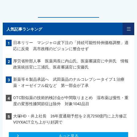
人気記事ランキング
日本リリー マンジャロ皮下注の「持続可能性特例価格調整」適
1
応に反発 高市政権のビジョンに整合せず
厚労省幹部人事 医薬局長に内山氏、医薬審議官に中井氏 情報
2
政策統括官に三浦氏、医産審議官に安藤氏
新薬等６製品承認へ 武田薬品のナルコレプシータイプ１治療
3
薬・オーゼイフル錠など 第一部会が了承
OTC類似薬の技術的検討会が中間取りまとめ 湿布薬は慢性・重
4
度の変形性膝関節症は除外 対象1042品目
大塚HD・井上社長 26年度通期予想を２兆7250億円に上方修正
5
VOYXACT立ち上がり好調で
もっと見る