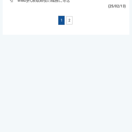
引 Welby代表取締役の職務に専念
(25/02/13)
1
2