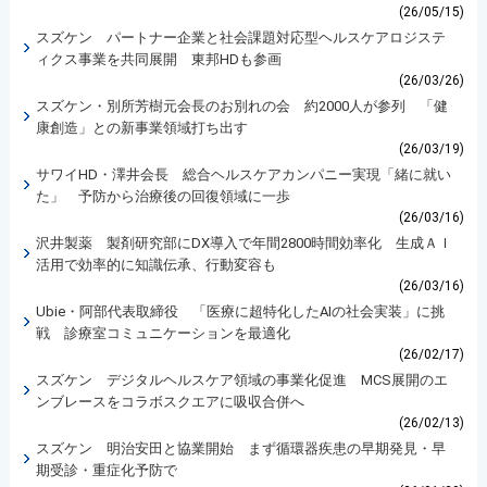
(26/05/15)
スズケン パートナー企業と社会課題対応型ヘルスケアロジステ
ィクス事業を共同展開 東邦HDも参画
(26/03/26)
スズケン・別所芳樹元会長のお別れの会 約2000人が参列 「健
康創造」との新事業領域打ち出す
(26/03/19)
サワイHD・澤井会長 総合ヘルスケアカンパニー実現「緒に就い
た」 予防から治療後の回復領域に一歩
(26/03/16)
沢井製薬 製剤研究部にDX導入で年間2800時間効率化 生成ＡＩ
活用で効率的に知識伝承、行動変容も
(26/03/16)
Ubie・阿部代表取締役 「医療に超特化したAIの社会実装」に挑
戦 診療室コミュニケーションを最適化
(26/02/17)
スズケン デジタルヘルスケア領域の事業化促進 MCS展開のエ
ンブレースをコラボスクエアに吸収合併へ
(26/02/13)
スズケン 明治安田と協業開始 まず循環器疾患の早期発見・早
期受診・重症化予防で