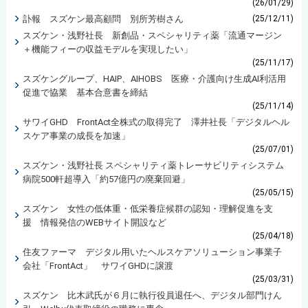
(26/01/29)
訃報 スズケン最高顧問 別所芳樹さん
(25/12/11)
スズケン・浅野社長 新創品・スペシャリティ薬「流通マージン
＋機能フィーの収益モデルを実現したい」
(25/11/17)
スズケングループ、HAIP、AIHOBS 医療・介護向け生成AI利活用
促進で協業 基本合意書を締結
(25/11/14)
サワイGHD FrontAct全株式の取得完了 澤井社長「デジタルヘル
スケア事業の成長を加速」
(25/07/01)
スズケン・浅野社長 スペシャリティ薬トレーサビリティシステム
病院500軒超導入「約57億円の廃棄回避」
(25/05/15)
スズケン 女性の低体重・低栄養症候群の認知・理解促進を支
援 情報発信のWEBサイト開設など
(25/04/18)
住友ファーマ デジタル用いたヘルスケアソリューション事業子
会社「FrontAct」 サワイGHDに譲渡
(25/03/31)
スズケン 比木武氏が６月に執行役員退任へ、デジタル部門けん