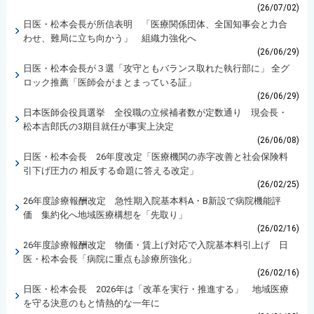
(26/07/02)
日医・松本会長が所信表明 「医療関係団体、全国知事会と力合
わせ、難局に立ち向かう」 組織力強化へ
(26/06/29)
日医・松本会長が３選「攻守ともバランス取れた執行部に」 全グ
ロック推薦「医師会がまとまっている証」
(26/06/29)
日本医師会役員選挙 全役職の立候補者数が定数通り 現会長・
松本吉郎氏の3期目就任が事実上決定
(26/06/08)
日医・松本会長 26年度改定「医療機関の赤字改善と社会保険料
引下げ圧力の 相反する命題に答える改定」
(26/02/25)
26年度診療報酬改定 急性期入院基本料A・B新設で病院機能評
価 集約化へ地域医療構想を「先取り」
(26/02/16)
26年度診療報酬改定 物価・賃上げ対応で入院基本料引上げ 日
医・松本会長「病院に重点も診療所強化」
(26/02/16)
日医・松本会長 2026年は「改革を実行・推進する」 地域医療
を守る決意のもと情熱的な一年に