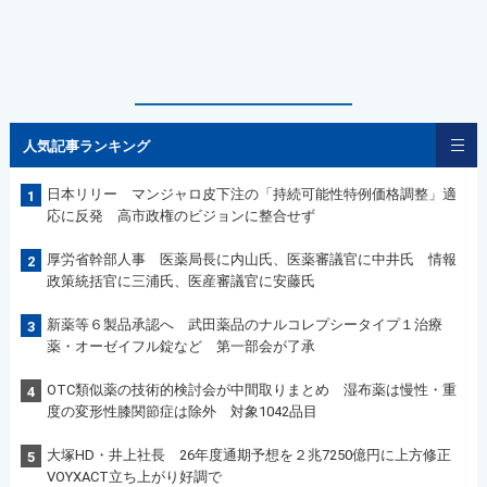
人気記事ランキング
日本リリー マンジャロ皮下注の「持続可能性特例価格調整」適
1
応に反発 高市政権のビジョンに整合せず
厚労省幹部人事 医薬局長に内山氏、医薬審議官に中井氏 情報
2
政策統括官に三浦氏、医産審議官に安藤氏
新薬等６製品承認へ 武田薬品のナルコレプシータイプ１治療
3
薬・オーゼイフル錠など 第一部会が了承
OTC類似薬の技術的検討会が中間取りまとめ 湿布薬は慢性・重
4
度の変形性膝関節症は除外 対象1042品目
大塚HD・井上社長 26年度通期予想を２兆7250億円に上方修正
5
VOYXACT立ち上がり好調で