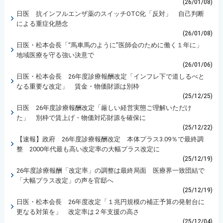
(26/01/08)
日医 抗インフルエンザ薬のスイッチOTC化「反対」 自己判断
による重症化懸念
(26/01/08)
日医・松本会長「“馬車馬のように”医師会のために働く１年に」
地域医療を守る強い決意で
(26/01/06)
日医・松本会長 26年度診療報酬改定「インフレ下で道しるべと
なる重要な改定」 賃金・物価財源は別枠
(25/12/25)
日医 26年度診療報酬改定「厳しい経営実態ご理解いただけ
た」 別枠で賃上げ・物価対応財源を確保に
(25/12/22)
【速報】政府 26年度診療報酬改定 本体プラス3.09％で最終調
整 2000年代最も高い改定率の大幅プラス改定に
(25/12/19)
26年度診療報酬「改定率」の調整は最終局面 医療界一致団結で
「大幅プラス改定」の声を官邸へ
(25/12/19)
日医・松本会長 26年度改定「１兆円規模の補正予算の発射台に
更なる対策を」 改定率は２年支援の高さ
(25/12/04)