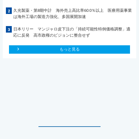
久光製薬・第8期中計 海外売上高比率60.0％以上 医療用薬事業
2
は海外工場の製造力強化、多国展開加速
日本リリー マンジャロ皮下注の「持続可能性特例価格調整」適
3
応に反発 高市政権のビジョンに整合せず
もっと見る