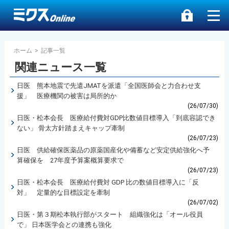
ホーム
>
記事一覧
関連ニュース一覧
日医 熊本地震で先遣JMATを派遣「全国医師会と力合わせ支
援」 医療機関の被害は局所的か
(26/07/30)
日医・松本会長 医療給付費対GDP比数値目標導入「到底容認でき
ない」 骨太方針踏まえキャップ牽制
(26/07/23)
日医 供給確保医薬品の原薬国産化や備蓄など安定供給強化へ予
算確保を 27年度予算案概算要求で
(26/07/23)
日医・松本会長 医療給付費対 GDP 比の数値目標導入に「反
対」 定量的な目標設定を牽制
(26/07/02)
日医・第３期松本執行部がスタート 組織強化は「オール役員
で」 日本医学会との連携も強化