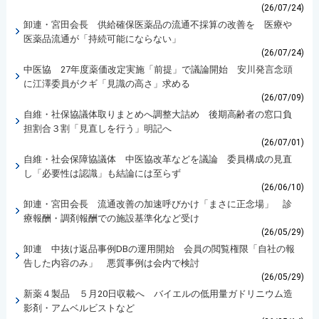
(26/07/24)
卸連・宮田会長 供給確保医薬品の流通不採算の改善を 医療や
医薬品流通が「持続可能にならない」
(26/07/24)
中医協 27年度薬価改定実施「前提」で議論開始 安川発言念頭
に江澤委員がクギ「見識の高さ」求める
(26/07/09)
自維・社保協議体取りまとめへ調整大詰め 後期高齢者の窓口負
担割合３割「見直しを行う」明記へ
(26/07/01)
自維・社会保障協議体 中医協改革などを議論 委員構成の見直
し「必要性は認識」も結論には至らず
(26/06/10)
卸連・宮田会長 流通改善の加速呼びかけ「まさに正念場」 診
療報酬・調剤報酬での施設基準化など受け
(26/05/29)
卸連 中抜け返品事例DBの運用開始 会員の閲覧権限「自社の報
告した内容のみ」 悪質事例は会内で検討
(26/05/29)
新薬４製品 ５月20日収載へ バイエルの低用量ガドリニウム造
影剤・アムベルビストなど