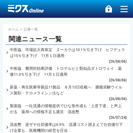
ホーム
>
記事一覧
関連ニュース一覧
中医協 市場拡大再算定 ヌーカラは10.1％引き下げ ヒフデュラ
は15％引き下げ 11月１日適用
(26/08/06)
中医協 費用対効果評価 トロデルビと類似品ダトロウェイ 薬
価11.0％引き下げ 11月１日適用
(26/08/06)
新薬・再生医療等製品11製品 ８月13日収載へ 腫瘍溶解ウイル
ス製剤・テロメライシン注など
(26/08/06)
製薬協 一社流通の情報提供でひな形作成も「上意下達」と声上
がる 薬局への情報不足も露呈 流改懇
(26/07/24)
流改懇 逆ザヤ仕切価率は6.9％ 流通コスト踏まえて仕切価引下
げ企業も 医療機関の経営を圧迫