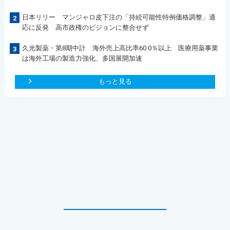
日本リリー マンジャロ皮下注の「持続可能性特例価格調整」適
2
応に反発 高市政権のビジョンに整合せず
久光製薬・第8期中計 海外売上高比率60.0％以上 医療用薬事業
3
は海外工場の製造力強化、多国展開加速
もっと見る