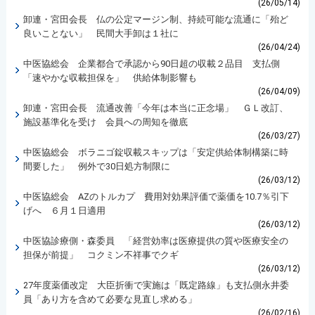
(26/05/14)
卸連・宮田会長 仏の公定マージン制、持続可能な流通に「殆ど
良いことない」 民間大手卸は１社に
(26/04/24)
中医協総会 企業都合で承認から90日超の収載２品目 支払側
「速やかな収載担保を」 供給体制影響も
(26/04/09)
卸連・宮田会長 流通改善「今年は本当に正念場」 ＧＬ改訂、
施設基準化を受け 会員への周知を徹底
(26/03/27)
中医協総会 ボラニゴ錠収載スキップは「安定供給体制構築に時
間要した」 例外で30日処方制限に
(26/03/12)
中医協総会 AZのトルカプ 費用対効果評価で薬価を10.7％引下
げへ ６月１日適用
(26/03/12)
中医協診療側・森委員 「経営効率は医療提供の質や医療安全の
担保が前提」 コクミン不祥事でクギ
(26/03/12)
27年度薬価改定 大臣折衝で実施は「既定路線」も支払側永井委
員「あり方を含めて必要な見直し求める」
(26/02/16)