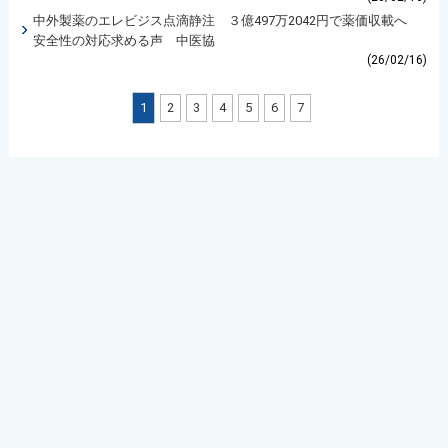
中外製薬のエレビジス点滴静注 ３億497万2042円で薬価収載へ
安全性の対応求める声 中医協
(26/02/16)
1
2
3
4
5
6
7