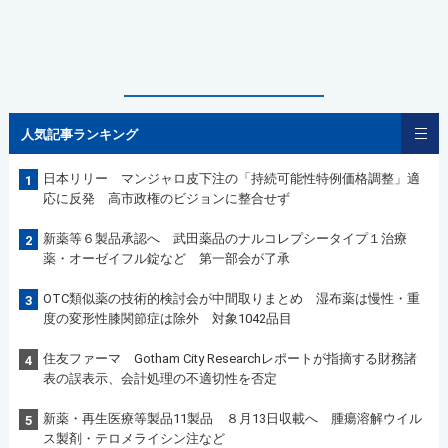
人気記事ランキング
日本リリー マンジャロ皮下注の「持続可能性特例価格調整」適
1
応に反発 高市政権のビジョンに整合せず
新薬等６製品承認へ 武田薬品のナルコレプシータイプ１治療
2
薬・オーゼイフル錠など 第一部会が了承
OTC類似薬の技術的検討会が中間取りまとめ 湿布薬は慢性・重
3
度の変形性膝関節症は除外 対象1042品目
住友ファーマ Gotham City Researchレポートが指摘する財務諸
4
表の誤表示、会計処理の不適切性を否定
新薬・再生医療等製品11製品 ８月13日収載へ 腫瘍溶解ウイル
5
ス製剤・テロメライシン注など