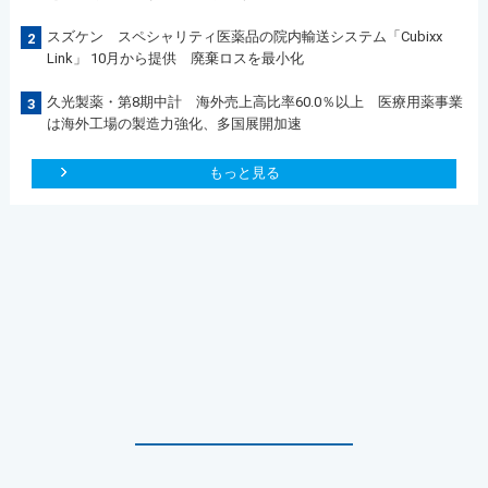
スズケン スペシャリティ医薬品の院内輸送システム「Cubixx
2
Link」 10月から提供 廃棄ロスを最小化
久光製薬・第8期中計 海外売上高比率60.0％以上 医療用薬事業
3
は海外工場の製造力強化、多国展開加速
もっと見る