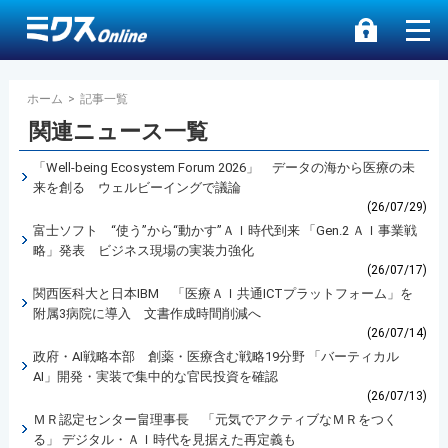
ホーム
>
記事一覧
関連ニュース一覧
「Well-being Ecosystem Forum 2026」 データの海から医療の未
来を創る ウェルビーイングで議論
(26/07/29)
富士ソフト “使う”から“動かす”ＡＩ時代到来 「Gen.2 ＡＩ事業戦
略」発表 ビジネス現場の実装力強化
(26/07/17)
関西医科大と日本IBM 「医療ＡＩ共通ICTプラットフォーム」を
附属3病院に導入 文書作成時間削減へ
(26/07/14)
政府・AI戦略本部 創薬・医療含む戦略19分野 「バーティカル
AI」開発・実装で集中的な官民投資を確認
(26/07/13)
ＭＲ認定センター畠理事長 「元気でアクティブなＭＲをつく
る」 デジタル・ＡＩ時代を見据えた再定義も