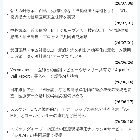
(26/07/08)
骨太方針原案 創薬・先端医療を「成長経済の牽引役」に 官民
投資拡大で健康医療安全保障を実現
(26/07/01)
中外製薬 近大病院、NTTグループとＡＩ技術活用した治験候補
患者の抽出制度・プロセスで共同研究始動
(26/07/01)
武田薬品・キム社長CEO 組織能力の創出と効率化に意欲 AI活用
は必須、タケダ社員は”アップスキル”を
(26/06/26)
Veeva Japan 医師との面談レビューやサマリー共有で「Agentic
Call Report」導入へ 会話型AIも準備
(26/06/18)
日本維新の会 「AI臨調」など規制改革を軸に経済成長の実現を要
望 医療データ活用の枠組み整備求める
(26/06/17)
スズケン EPSと戦略的パートナーシップの深化で基本合意 「AI-
MS」とコールセンターの連動など開発へ
(26/05/15)
スズケングループ 南江堂の医療現場専用ナレッジAIサービス「メ
ドシルAI」の共同展開で提携