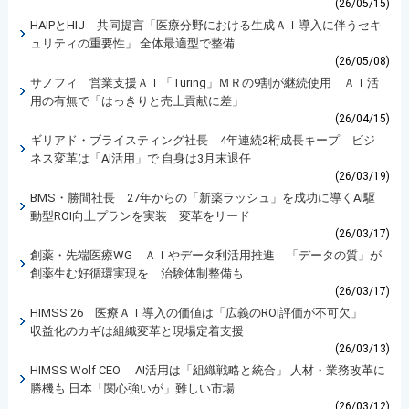
(26/05/15)
HAIPとHIJ 共同提言「医療分野における生成ＡＩ導入に伴うセキ
ュリティの重要性」 全体最適型で整備
(26/05/08)
サノフィ 営業支援ＡＩ「Turing」ＭＲの9割が継続使用 ＡＩ活
用の有無で「はっきりと売上貢献に差」
(26/04/15)
ギリアド・ブライスティング社長 4年連続2桁成長キープ ビジ
ネス変革は「AI活用」で 自身は3月末退任
(26/03/19)
BMS・勝間社長 27年からの「新薬ラッシュ」を成功に導くAI駆
動型ROI向上プランを実装 変革をリード
(26/03/17)
創薬・先端医療WG ＡＩやデータ利活用推進 「データの質」が
創薬生む好循環実現を 治験体制整備も
(26/03/17)
HIMSS 26 医療ＡＩ導入の価値は「広義のROI評価が不可欠」
収益化のカギは組織変革と現場定着支援
(26/03/13)
HIMSS Wolf CEO AI活用は「組織戦略と統合」 人材・業務改革に
勝機も 日本「関心強いが」難しい市場
(26/03/12)