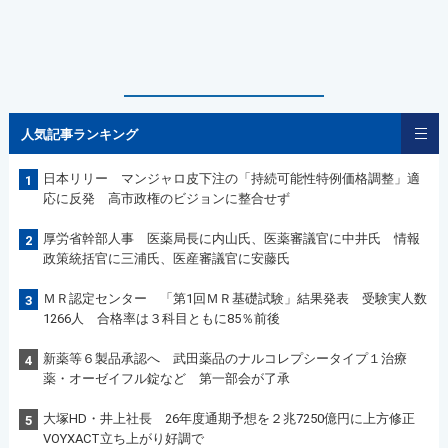
人気記事ランキング
日本リリー マンジャロ皮下注の「持続可能性特例価格調整」適
1
応に反発 高市政権のビジョンに整合せず
厚労省幹部人事 医薬局長に内山氏、医薬審議官に中井氏 情報
2
政策統括官に三浦氏、医産審議官に安藤氏
ＭＲ認定センター 「第1回ＭＲ基礎試験」結果発表 受験実人数
3
1266人 合格率は３科目ともに85％前後
新薬等６製品承認へ 武田薬品のナルコレプシータイプ１治療
4
薬・オーゼイフル錠など 第一部会が了承
大塚HD・井上社長 26年度通期予想を２兆7250億円に上方修正
5
VOYXACT立ち上がり好調で