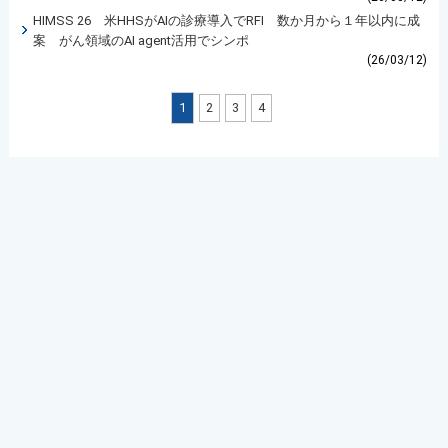
HIMSS 26 米HHSがAIの診療導入でRFI 数か月から１年以内に成
案 がん領域のAI agent活用でシンポ
(26/03/12)
1
2
3
4