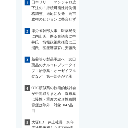
日本リリー マンジャロ皮
1
下注の「持続可能性特例価
格調整」適応に反発 高市
政権のビジョンに整合せず
厚労省幹部人事 医薬局長
2
に内山氏、医薬審議官に中
井氏 情報政策統括官に三
浦氏、医産審議官に安藤氏
新薬等６製品承認へ 武田
3
薬品のナルコレプシータイ
プ１治療薬・オーゼイフル
錠など 第一部会が了承
OTC類似薬の技術的検討会
4
が中間取りまとめ 湿布薬
は慢性・重度の変形性膝関
節症は除外 対象1042品
目
大塚HD・井上社長 26年
5
度通期予想を２兆7250億