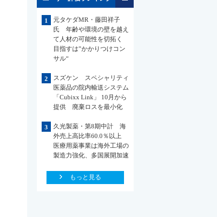
元タケダMR・藤田祥子
1
氏 年齢や環境の壁を越え
て人材の可能性を切拓く
目指すは”かかりつけコン
サル“
スズケン スペシャリティ
2
医薬品の院内輸送システム
「Cubixx Link」 10月から
提供 廃棄ロスを最小化
久光製薬・第8期中計 海
3
外売上高比率60.0％以上
医療用薬事業は海外工場の
製造力強化、多国展開加速
もっと見る