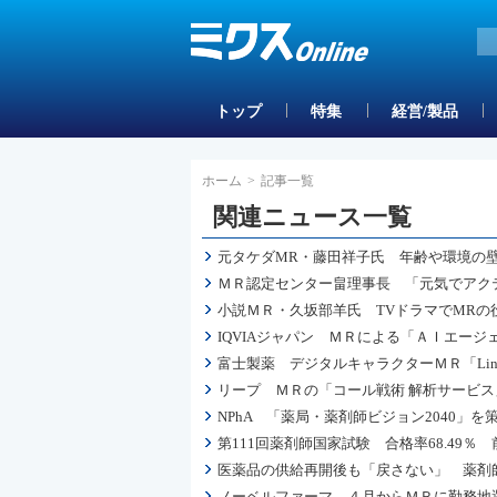
トップ
特集
経営/製品
ホーム
>
記事一覧
関連ニュース一覧
元タケダMR・藤田祥子氏 年齢や環境の
ＭＲ認定センター畠理事長 「元気でアク
小説ＭＲ・久坂部羊氏 TVドラマでMRの
IQVIAジャパン ＭＲによる「ＡＩエー
富士製薬 デジタルキャラクターＭＲ「Li
リープ ＭＲの「コール戦術 解析サービ
NPhA 「薬局・薬剤師ビジョン2040
第111回薬剤師国家試験 合格率68.49％ 前
医薬品の供給再開後も「戻さない」 薬剤
ノーベルファーマ ４月からＭＲに勤務地