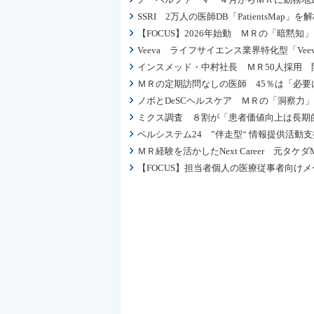
SSRI 2万人の医師DB「PatientsM
【FOCUS】2026年始動 ＭＲの「暗黙
Veeva ライフサイエンス業界特化型「Veev
インスメッド・中村社長 ＭＲ50人採用 
ＭＲの定期訪問なしの医師 45％は「必要
ノボとDeSCヘルスケア ＭＲの「洞察力
ミクス調査 ８割が「患者価値向上は長期
ベルシステム24 ”伴走型“ 情報提供活動
ＭＲ経験を活かしたNext Career 元タ
【FOCUS】担当者個人の医療従事者向け