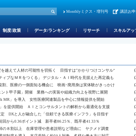
Monthlyミクス・増刊号
講読お申
制度/政策
データ/ランキング
リサーチ
スキルアッ
壁を越えて人材の可能性を切拓く 目指すは”かかりつけコンサル“
(
ティブなＭＲをつくる」 デジタル・ＡＩ時代を見据えた再定義も
(
役割、医療の一側面知る機会に 映画･廃用身は実体験がきっかけ
(
ジェント甲子園」開催 業務への実装や組織力向上を視野に展開
(
nk MR」を導入 女性医療関連製品を中心に情報提供を開始
(
ス」を提供開始 ＡＩとコンサルタントの解析から最適化を支援
(
」を策定 DXと人が融合した「信頼できる医療インフラ」を目指す
(
回から0.36ポイント減 新卒者86.25％、既卒者41.33％
(
師の８割以上 在庫管理や患者説明など理由に ヤクメド調査
(
選択制度を導入 支店長除く約50人対象 多様な働き方に対応
(