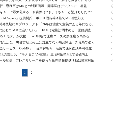
ap」を解析 勤務医はMRとの対面回帰、開業医はデジタルに二極化
(
知」をＡＩで最大化する 合言葉は “きょうもＡＩと壁打ちした？”
(
a AI Agents」提供開始 ボイス機能等搭載でMR活動支援
(
開発後期に８プロジェクト 「26年は濃密で意義のある年になる」
(
に応じてＭＲに会いたい」 10％は定期訪問求める 医師調査
(
」をAIモデルが支援 RWD解析で医療ニーズの解像度を高める
(
的売上に」 患者貢献と売上は対立でなく補完関係 外資系で強く
(
支援サービス「Co-MR」 音声解析ＡＩ活用で医師面談を可視化
(
ケダMRの吉田氏「“考える力”が重要」 現場対応型MRで価値向上
(
メール配信 プレスリリースを使った販売情報提供活動は慎重対応
(
1
2