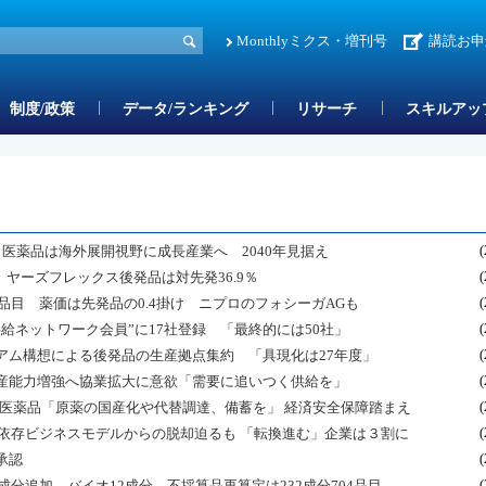
Monthlyミクス・増刊号
講読お申
制度/政策
データ/ランキング
リサーチ
スキルアッ
了医薬品は海外展開視野に成長産業へ 2040年見据え
(
 ヤーズフレックス後発品は対先発36.9％
(
品目 薬価は先発品の0.4掛け ニプロのフォシーガAGも
(
給ネットワーク会員”に17社登録 「最終的には50社」
(
アム構想による後発品の生産拠点集約 「具現化は27年度」
(
産能力増強へ協業拡大に意欲「需要に追いつく供給を」
(
い医薬品「原薬の国産化や代替調達、備蓄を」 経済安全保障踏まえ
(
品依存ビジネスモデルからの脱却迫るも 「転換進む」企業は３割に
(
承認
(
成分追加、バイオ12成分 不採算品再算定は232成分704品目
(