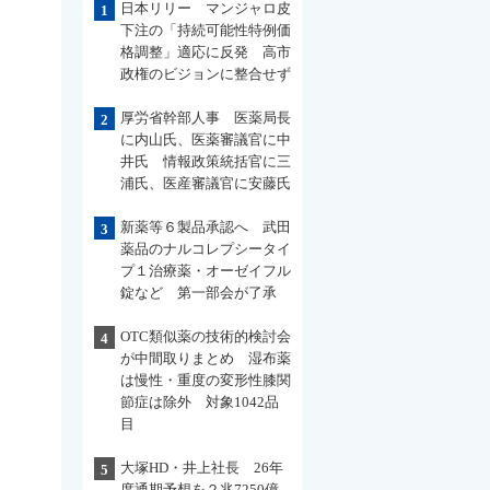
日本リリー マンジャロ皮
1
下注の「持続可能性特例価
格調整」適応に反発 高市
政権のビジョンに整合せず
厚労省幹部人事 医薬局長
2
に内山氏、医薬審議官に中
井氏 情報政策統括官に三
浦氏、医産審議官に安藤氏
新薬等６製品承認へ 武田
3
薬品のナルコレプシータイ
プ１治療薬・オーゼイフル
錠など 第一部会が了承
OTC類似薬の技術的検討会
4
が中間取りまとめ 湿布薬
は慢性・重度の変形性膝関
節症は除外 対象1042品
目
大塚HD・井上社長 26年
5
度通期予想を２兆7250億