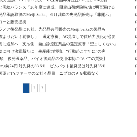
需給バランス「26年度に達成」 限定出荷解除時期は明言避ける
(
承認取得のMeiji Seika、６月以降の先発品販売は「非開示」
(
ヨーと販売提携
(
後発品に10社、先発品共同販売のMeiji Seikaの製品も
(
度よりだいぶ前倒し」 選定療養、AG見直しで供給力強化が必要
(
養に追加へ 支払側 自由診療医薬品の選定療養「望ましくない」
(
給に向け決意新たに 生産能力増強、“行動起こす年に”の声
(
事項 後発医薬品、バイオ後続品の使用体制についての質疑】
(
0mg錠74円 対先発の33.6％ ビムパット後発品は対先発35％
(
薬とT‘sファーマの２社４品目 ニプロのＡＧ収載なく
(
1
2
3