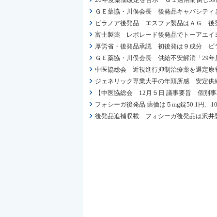
ＧＥ薬協・川俣会長 後発品キャパシティと
ビラノア後発品 エスファ製品はＡＧ 後発品
富士製薬 レボレード後発品でトーアエイ
厚労省・後発品承認 初後発は９成分 ビラノア
ＧＥ薬協・川俣会長 供給不安解消「29年
中医協総会 近視進行抑制治療薬を選定療
ジェネリック専業大手の年頭所感 安定供
【中医協総会 12月５日 議事要旨 個別
フォシーガ後発品 薬価は５mg錠50.1円、1
後発品追補収載 フォシーガ後発品は沢井製