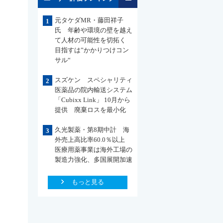
元タケダMR・藤田祥子
1
氏 年齢や環境の壁を越え
て人材の可能性を切拓く
目指すは”かかりつけコン
サル“
スズケン スペシャリティ
2
医薬品の院内輸送システム
「Cubixx Link」 10月から
提供 廃棄ロスを最小化
久光製薬・第8期中計 海
3
外売上高比率60.0％以上
医療用薬事業は海外工場の
製造力強化、多国展開加速
もっと見る