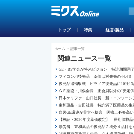
トップ
特集
経営/製品
ホーム
>
記事一覧
関連ニュース一覧
GE・BS学会が将来ビジョン 特許期間満
フィコンパ後発品 薬価は対先発の44.4％
後発品追補収載 ビラノア後発品に10社13
ＧＥ薬協・川俣会長 正会員以外の“安定供
日本ケミファ・山口社長 新・コンソーシ
東和薬品・吉田社長 特許満了医薬品の生
自民GE議連が骨太へ提言 医療上必要高
【検証・2026年度薬価改定】 長期収載
厚労省 東和薬品の後発品２成分４品目を
26年度薬価改定を告示 Ｇ１適用前倒し59