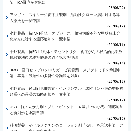
請 IgA腎症を対象に
(26/06/23)
アッヴィ スキリージ皮下注製剤 活動性クローン病に対する導
入療法を一変申請
(26/06/19)
小野薬品 抗PD-1抗体・オプジーボ 根治切除不能な甲状腺未分
化がんに対する適応追加を一変申請
(26/06/16)
中外製薬 抗PD-L1抗体・テセントリク 食道がんの根治的化学放
射線療法後の維持療法の適応拡大を申請
(26/06/16)
BMS 経口セレブロンE3リガーゼ調節薬・メジグドミドを承認申
請 再発・難治性の多発性骨髄腫を対象に
(26/06/15)
小野薬品 経口BTK阻害薬・ベレキシブル 悪性リンパ腫の中枢神
経系への浸潤の効能追加を一変申請
(26/06/12)
UCB 抗てんかん剤・ブリィビアクト ４歳以上の小児の適応追加
と新剤形を承認申請
(26/06/10)
科研製薬 イベルメクチンのローション剤「KAR」を承認申請 ア