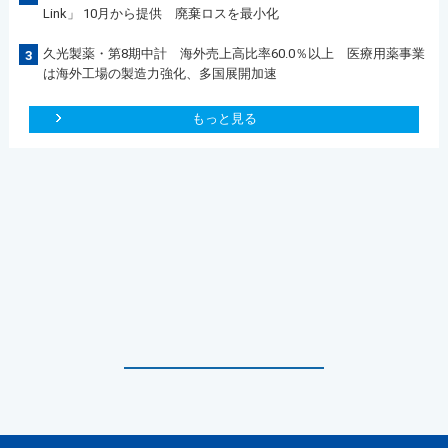
Link」 10月から提供 廃棄ロスを最小化
久光製薬・第8期中計 海外売上高比率60.0％以上 医療用薬事業
3
は海外工場の製造力強化、多国展開加速
もっと見る