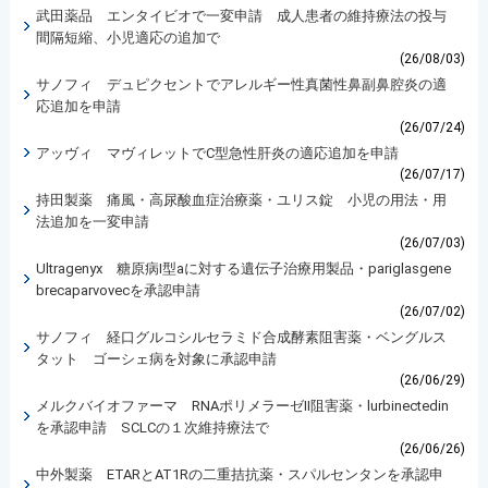
武田薬品 エンタイビオで一変申請 成人患者の維持療法の投与
間隔短縮、小児適応の追加で
(26/08/03)
サノフィ デュピクセントでアレルギー性真菌性鼻副鼻腔炎の適
応追加を申請
(26/07/24)
アッヴィ マヴィレットでC型急性肝炎の適応追加を申請
(26/07/17)
持田製薬 痛風・高尿酸血症治療薬・ユリス錠 小児の用法・用
法追加を一変申請
(26/07/03)
Ultragenyx 糖原病I型aに対する遺伝子治療用製品・pariglasgene
brecaparvovecを承認申請
(26/07/02)
サノフィ 経口グルコシルセラミド合成酵素阻害薬・ベングルス
タット ゴーシェ病を対象に承認申請
(26/06/29)
メルクバイオファーマ RNAポリメラーゼII阻害薬・lurbinectedin
を承認申請 SCLCの１次維持療法で
(26/06/26)
中外製薬 ETARとAT1Rの二重拮抗薬・スパルセンタンを承認申