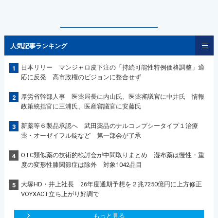
人気記事ランキング
日本リリー マンジャロ皮下注の「持続可能性特例価格調整」適
1
応に反発 高市政権のビジョンに整合せず
厚労省幹部人事 医薬局長に内山氏、医薬審議官に中井氏 情報
2
政策統括官に三浦氏、医産審議官に安藤氏
新薬等６製品承認へ 武田薬品のナルコレプシータイプ１治療
3
薬・オーゼイフル錠など 第一部会が了承
OTC類似薬の技術的検討会が中間取りまとめ 湿布薬は慢性・重
4
度の変形性膝関節症は除外 対象1042品目
大塚HD・井上社長 26年度通期予想を２兆7250億円に上方修正
5
VOYXACT立ち上がり好調で
もっと見る