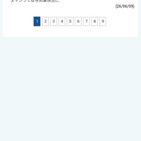
タマジラミ症を対象疾患に
(26/06/09)
1
2
3
4
5
6
7
8
9