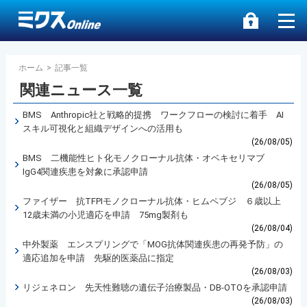
ホーム
>
記事一覧
関連ニュース一覧
BMS Anthropic社と戦略的提携 ワークフローの検討に着手 AI
スキル可視化と組織デザインへの活用も
(26/08/05)
BMS 二機能性ヒト化モノクローナル抗体・オベキセリマブ
IgG4関連疾患を対象に承認申請
(26/08/05)
ファイザー 抗TFPIモノクローナル抗体・ヒムペブジ ６歳以上
12歳未満の小児適応を申請 75mg製剤も
(26/08/04)
中外製薬 エンスプリングで「MOG抗体関連疾患の再発予防」の
適応追加を申請 先駆的医薬品に指定
(26/08/03)
リジェネロン 先天性難聴の遺伝子治療製品・DB-OTOを承認申請
(26/08/03)