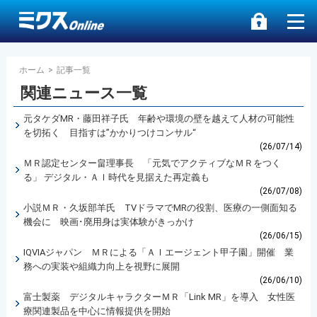
ホーム
>
記事一覧
関連ニュース一覧
元タケダMR・藤田祥子氏 年齢や環境の壁を越えて人材の可能性
を切拓く 目指すは”かかりつけコンサル“
(26/07/14)
ＭＲ認定センター畠理事長 「元気でアクティブなＭＲをつく
る」 デジタル・ＡＩ時代を見据えた再定義も
(26/07/08)
小説ＭＲ・久坂部羊氏 TVドラマでMRの役割、医療の一側面知る
機会に 映画･廃用身は実体験がきっかけ
(26/06/15)
IQVIAジャパン ＭＲによる「ＡＩエージェント甲子園」開催 業
務への実装や組織力向上を視野に展開
(26/06/10)
富士製薬 デジタルキャラクターＭＲ「Link MR」を導入 女性医
療関連製品を中心に情報提供を開始