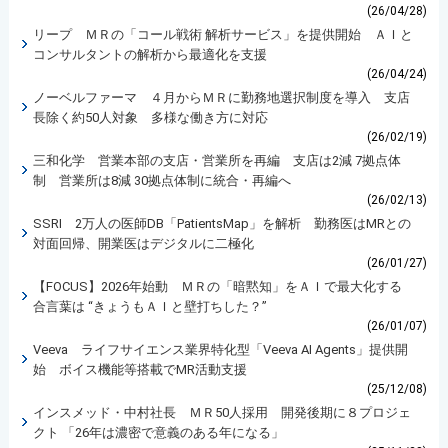
(26/04/28)
リープ ＭＲの「コール戦術 解析サービス」を提供開始 ＡＩと
コンサルタントの解析から最適化を支援
(26/04/24)
ノーベルファーマ ４月からＭＲに勤務地選択制度を導入 支店
長除く約50人対象 多様な働き方に対応
(26/02/19)
三和化学 営業本部の支店・営業所を再編 支店は2減 7拠点体
制 営業所は8減 30拠点体制に統合・再編へ
(26/02/13)
SSRI 2万人の医師DB「PatientsMap」を解析 勤務医はMRとの
対面回帰、開業医はデジタルに二極化
(26/01/27)
【FOCUS】2026年始動 ＭＲの「暗黙知」をＡＩで最大化する
合言葉は “きょうもＡＩと壁打ちした？”
(26/01/07)
Veeva ライフサイエンス業界特化型「Veeva AI Agents」提供開
始 ボイス機能等搭載でMR活動支援
(25/12/08)
インスメッド・中村社長 ＭＲ50人採用 開発後期に８プロジェ
クト 「26年は濃密で意義のある年になる」