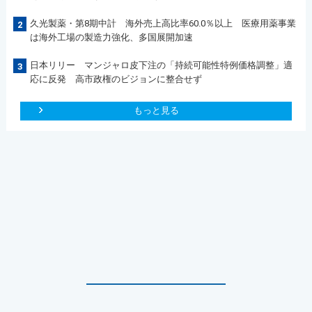
久光製薬・第8期中計 海外売上高比率60.0％以上 医療用薬事業
2
は海外工場の製造力強化、多国展開加速
日本リリー マンジャロ皮下注の「持続可能性特例価格調整」適
3
応に反発 高市政権のビジョンに整合せず
もっと見る