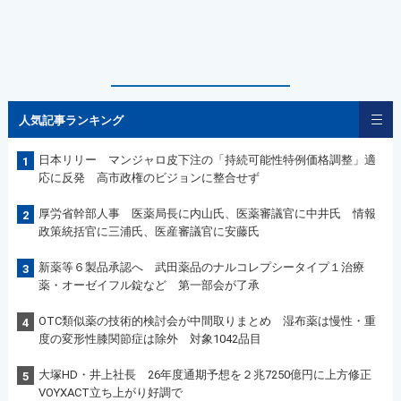
人気記事ランキング
日本リリー マンジャロ皮下注の「持続可能性特例価格調整」適
1
応に反発 高市政権のビジョンに整合せず
厚労省幹部人事 医薬局長に内山氏、医薬審議官に中井氏 情報
2
政策統括官に三浦氏、医産審議官に安藤氏
新薬等６製品承認へ 武田薬品のナルコレプシータイプ１治療
3
薬・オーゼイフル錠など 第一部会が了承
OTC類似薬の技術的検討会が中間取りまとめ 湿布薬は慢性・重
4
度の変形性膝関節症は除外 対象1042品目
大塚HD・井上社長 26年度通期予想を２兆7250億円に上方修正
5
VOYXACT立ち上がり好調で