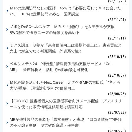
(25/11/28)
ＭＲの定期訪問なしの医師 45％は「必要に応じてＭＲに会いた
い」 10％は定期訪問求める 医師調査
(25/11/21)
ノボとDeSCヘルスケア ＭＲの「洞察力」をAIモデルが支援
RWD解析で医療ニーズの解像度を高める
(25/11/11)
ミクス調査 ８割が「患者価値向上は長期的売上に」 患者貢献と
売上は対立でなく補完関係 外資系で強く
(25/10/15)
ベルシステム24 ”伴走型“ 情報提供活動支援サービス「Co-
MR」 音声解析ＡＩ活用で医師面談を可視化
(25/10/07)
ＭＲ経験を活かしたNext Career 元タケダMRの吉田氏「“考える
力”が重要」 現場対応型MRで価値向上
(25/08/25)
【FOCUS】担当者個人の医療従事者向けメール配信 プレスリリ
ースを使った販売情報提供活動は慎重対応
(25/07/29)
MRが他社製品の事象を「異常事態」と表現 ”口コミ情報”で医師
の不安煽る事例 厚労省監麻課・報告書
(25/07/28)