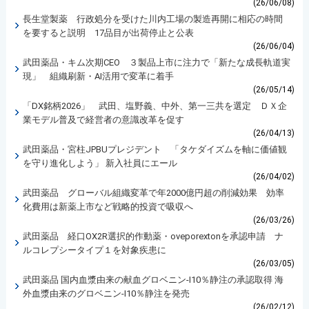
(26/06/08)
長生堂製薬 行政処分を受けた川内工場の製造再開に相応の時間
を要すると説明 17品目が出荷停止と公表
(26/06/04)
武田薬品・キム次期CEO ３製品上市に注力で「新たな成長軌道実
現」 組織刷新・AI活用で変革に着手
(26/05/14)
「DX銘柄2026」 武田、塩野義、中外、第一三共を選定 ＤＸ企
業モデル普及で経営者の意識改革を促す
(26/04/13)
武田薬品・宮柱JPBUプレジデント 「タケダイズムを軸に価値観
を守り進化しよう」 新入社員にエール
(26/04/02)
武田薬品 グローバル組織変革で年2000億円超の削減効果 効率
化費用は新薬上市など戦略的投資で吸収へ
(26/03/26)
武田薬品 経口OX2R選択的作動薬・oveporextonを承認申請 ナ
ルコレプシータイプ１を対象疾患に
(26/03/05)
武田薬品 国内血漿由来の献血グロベニン-I10％静注の承認取得 海
外血漿由来のグロベニン-I10％静注を発売
(26/02/12)