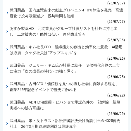
(26/07/07)
武田薬品 国内血漿由来の献血グロベニン-I 10％静注を発売 高濃
度化で投与液量減少 投与時間も短縮
(26/07/07)
あすか製薬HD 元従業員がグループ社員リストを社外に持ち出
し 二次被害の可能性は低い 再発防止策も
(26/07/06)
武田薬品・キム社長CEO 組織能力の創出と効率化に意欲 AI活用
は必須、タケダ社員は”アップスキル”を
(26/06/26)
武田薬品 ジュリー・キム氏が社長に就任 ３候補化合物の上市
に注力「次の成長の時代へ力強く導く」
(26/06/25)
武田薬品・古田CFO「価値観を見つめ直し社会に貢献する礎を」
創業245年記念イベントで歴史に触れる
(26/06/22)
武田薬品 AD/HD治療薬・ビバンセで承認条件の一部解除 新規
患者への処方可能に
(26/06/09)
武田薬品 米・反トラスト訴訟陪審評決受け訴訟引当金4025億円
計上 26年3月期連結純利益は最終赤字