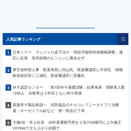
人気記事ランキング
日本リリー マンジャロ皮下注の「持続可能性特例価格調整」適
1
応に反発 高市政権のビジョンに整合せず
厚労省幹部人事 医薬局長に内山氏、医薬審議官に中井氏 情報
2
政策統括官に三浦氏、医産審議官に安藤氏
ＭＲ認定センター 「第1回ＭＲ基礎試験」結果発表 受験実人数
3
1266人 合格率は３科目ともに85％前後
新薬等６製品承認へ 武田薬品のナルコレプシータイプ１治療
4
薬・オーゼイフル錠など 第一部会が了承
大塚HD・井上社長 26年度通期予想を２兆7250億円に上方修正
5
VOYXACT立ち上がり好調で