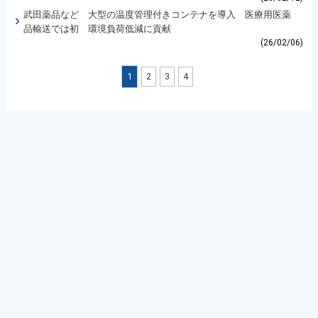
武田薬品など 大型の温度管理付きコンテナを導入 医療用医薬
品輸送では初 環境負荷低減に貢献
(26/02/06)
1
2
3
4