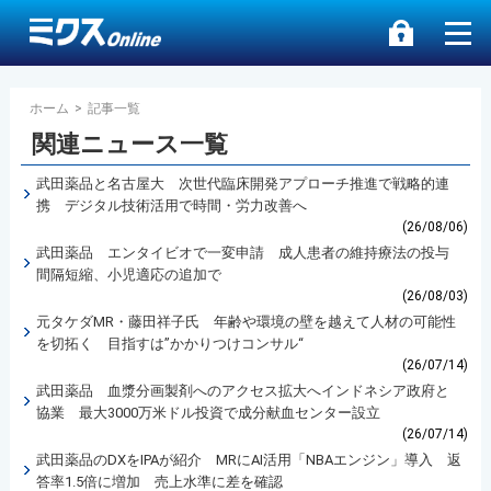
ホーム
>
記事一覧
関連ニュース一覧
武田薬品と名古屋大 次世代臨床開発アプローチ推進で戦略的連
携 デジタル技術活用で時間・労力改善へ
(26/08/06)
武田薬品 エンタイビオで一変申請 成人患者の維持療法の投与
間隔短縮、小児適応の追加で
(26/08/03)
元タケダMR・藤田祥子氏 年齢や環境の壁を越えて人材の可能性
を切拓く 目指すは”かかりつけコンサル“
(26/07/14)
武田薬品 血漿分画製剤へのアクセス拡大へインドネシア政府と
協業 最大3000万米ドル投資で成分献血センター設立
(26/07/14)
武田薬品のDXをIPAが紹介 MRにAI活用「NBAエンジン」導入 返
答率1.5倍に増加 売上水準に差を確認