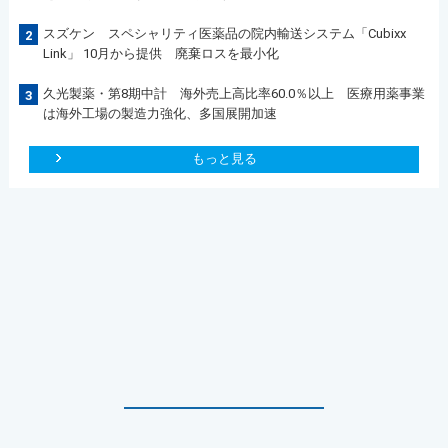
スズケン スペシャリティ医薬品の院内輸送システム「Cubixx
2
Link」 10月から提供 廃棄ロスを最小化
久光製薬・第8期中計 海外売上高比率60.0％以上 医療用薬事業
3
は海外工場の製造力強化、多国展開加速
もっと見る