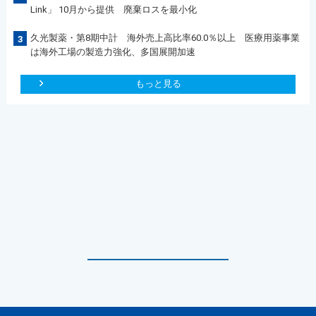
Link」 10月から提供 廃棄ロスを最小化
久光製薬・第8期中計 海外売上高比率60.0％以上 医療用薬事業
3
は海外工場の製造力強化、多国展開加速
もっと見る