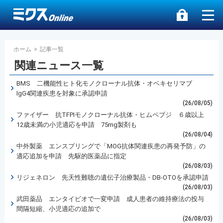
ホーム
>
記事一覧
関連ニュース一覧
BMS 二機能性ヒト化モノクローナル抗体・オベキセリマブ
IgG4関連疾患を対象に承認申請
(26/08/05)
ファイザー 抗TFPIモノクローナル抗体・ヒムペブジ ６歳以上
12歳未満の小児適応を申請 75mg製剤も
(26/08/04)
中外製薬 エンスプリングで「MOG抗体関連疾患の再発予防」の
適応追加を申請 先駆的医薬品に指定
(26/08/03)
リジェネロン 先天性難聴の遺伝子治療製品・DB-OTOを承認申請
(26/08/03)
武田薬品 エンタイビオで一変申請 成人患者の維持療法の投与
間隔短縮、小児適応の追加で
(26/08/03)