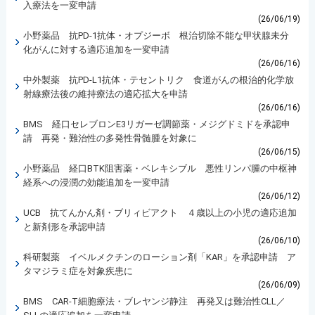
入療法を一変申請
(26/06/19)
小野薬品 抗PD-1抗体・オプジーボ 根治切除不能な甲状腺未分
化がんに対する適応追加を一変申請
(26/06/16)
中外製薬 抗PD-L1抗体・テセントリク 食道がんの根治的化学放
射線療法後の維持療法の適応拡大を申請
(26/06/16)
BMS 経口セレブロンE3リガーゼ調節薬・メジグドミドを承認申
請 再発・難治性の多発性骨髄腫を対象に
(26/06/15)
小野薬品 経口BTK阻害薬・ベレキシブル 悪性リンパ腫の中枢神
経系への浸潤の効能追加を一変申請
(26/06/12)
UCB 抗てんかん剤・ブリィビアクト ４歳以上の小児の適応追加
と新剤形を承認申請
(26/06/10)
科研製薬 イベルメクチンのローション剤「KAR」を承認申請 ア
タマジラミ症を対象疾患に
(26/06/09)
BMS CAR-T細胞療法・ブレヤンジ静注 再発又は難治性CLL／