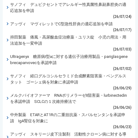
サノフィ デュピクセントでアレルギー性真菌性鼻副鼻腔炎の適
応追加を申請
(26/07/24)
アッヴィ マヴィレットでC型急性肝炎の適応追加を申請
(26/07/17)
持田製薬 痛風・高尿酸血症治療薬・ユリス錠 小児の用法・用
法追加を一変申請
(26/07/03)
Ultragenyx 糖原病I型aに対する遺伝子治療用製品・pariglasgene
brecaparvovecを承認申請
(26/07/02)
サノフィ 経口グルコシルセラミド合成酵素阻害薬・ベングルス
タット ゴーシェ病を対象に承認申請
(26/06/29)
メルクバイオファーマ RNAポリメラーゼII阻害薬・lurbinectedin
を承認申請 SCLCの１次維持療法で
(26/06/26)
中外製薬 ETARとAT1Rの二重拮抗薬・スパルセンタンを承認申
請 IgA腎症を対象に
(26/06/23)
アッヴィ スキリージ皮下注製剤 活動性クローン病に対する導