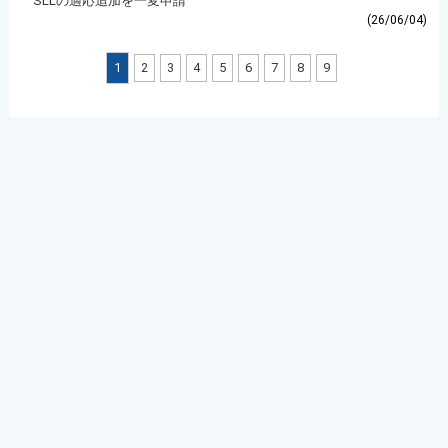
SLLの適応追加を一変申請
(26/06/04)
1
2
3
4
5
6
7
8
9