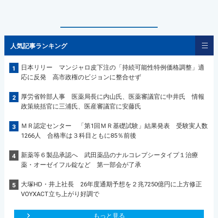
人気記事ランキング
日本リリー マンジャロ皮下注の「持続可能性特例価格調整」適
1
応に反発 高市政権のビジョンに整合せず
厚労省幹部人事 医薬局長に内山氏、医薬審議官に中井氏 情報
2
政策統括官に三浦氏、医産審議官に安藤氏
ＭＲ認定センター 「第1回ＭＲ基礎試験」結果発表 受験実人数
3
1266人 合格率は３科目ともに85％前後
新薬等６製品承認へ 武田薬品のナルコレプシータイプ１治療
4
薬・オーゼイフル錠など 第一部会が了承
大塚HD・井上社長 26年度通期予想を２兆7250億円に上方修正
5
VOYXACT立ち上がり好調で
もっと見る