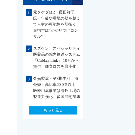
元タケダMR・藤田祥子
1
氏 年齢や環境の壁を越え
て人材の可能性を切拓く
目指すは”かかりつけコン
サル“
スズケン スペシャリティ
2
医薬品の院内輸送システム
「Cubixx Link」 10月から
提供 廃棄ロスを最小化
久光製薬・第8期中計 海
3
外売上高比率60.0％以上
医療用薬事業は海外工場の
製造力強化、多国展開加速
もっと見る