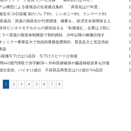
アム構想による後発品の生産拠点集約 「具現化は27年度」
(
告示 20日収載 初のゾレアBS、シンポニーBS、ランマークBS
(
い医薬品「原薬の国産化や代替調達、備蓄を」 経済安全保障踏まえ
(
品依存ビジネスモデルからの脱却迫るも 「転換進む」企業は３割に
(
シミラー原薬の製造体制構築で契約締結 28年以降の稼働目指す
(
オシミラー事業拡大で包括的業務提携契約 普及拡大と安定供給
(
承認
(
超の薬価引下げは13品目 引下げスピードが加速
(
年間443億円増収で赤字解消へ 外科医療確保や臓器移植加算を評価
(
成分追加、バイオ12成分 不採算品再算定は232成分704品目
(
1
2
3
4
5
6
7
8