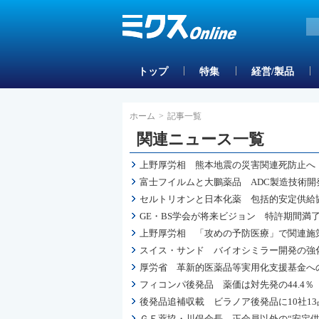
トップ
特集
経営/製品
ホーム
>
記事一覧
関連ニュース一覧
上野厚労相 熊本地震の災害関連死防止へ
富士フイルムと大鵬薬品 ADC製造技術開
セルトリオンと日本化薬 包括的安定供給
GE・BS学会が将来ビジョン 特許期間満
上野厚労相 「攻めの予防医療」で関連施
スイス・サンド バイオシミラー開発の強
厚労省 革新的医薬品等実用化支援基金へ
フィコンパ後発品 薬価は対先発の44.4％
後発品追補収載 ビラノア後発品に10社13
ＧＥ薬協・川俣会長 正会員以外の“安定供