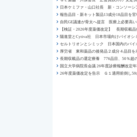
日本ケミファ・山口社長 新・コンソーシ
報告品目・新キット製品13成分18品目を官報
自民GE議連が骨太へ提言 医療上必要高
【検証・2026年度薬価改定】 長期収載
陽進堂とCytiva社 日本市場向けバイオ
セルトリオンとシミック 日本国内のバイ
厚労省 東和薬品の後発品２成分４品目を
長期収載品の選定療養 776品目、50％
国立大学病院長会議 26年度診療報酬改定
26年度薬価改定を告示 Ｇ１適用前倒し59