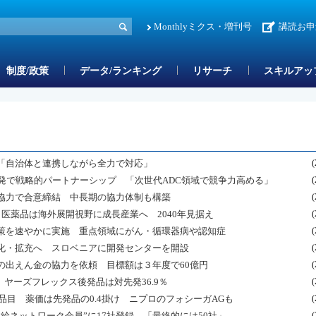
Monthlyミクス・増刊号
講読お申
制度/政策
データ/ランキング
リサーチ
スキルアッ
「自治体と連携しながら全力で対応」
(
発で戦略的パートナーシップ 「次世代ADC領域で競争力高める」
(
協力で合意締結 中長期の協力体制も構築
(
了医薬品は海外展開視野に成長産業へ 2040年見据え
(
策を速やかに実施 重点領域にがん・循環器病や認知症
(
化・拡充へ スロベニアに開発センターを開設
(
の出えん金の協力を依頼 目標額は３年度で60億円
(
 ヤーズフレックス後発品は対先発36.9％
(
品目 薬価は先発品の0.4掛け ニプロのフォシーガAGも
(
給ネットワーク会員”に17社登録 「最終的には50社」
(