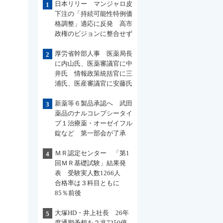
日本リリー マンジャロ皮
1
下注の「持続可能性特例価
格調整」適応に反発 高市
政権のビジョンに整合せず
厚労省幹部人事 医薬局長
2
に内山氏、医薬審議官に中
井氏 情報政策統括官に三
浦氏、医産審議官に安藤氏
新薬等６製品承認へ 武田
3
薬品のナルコレプシータイ
プ１治療薬・オーゼイフル
錠など 第一部会が了承
ＭＲ認定センター 「第1
4
回ＭＲ基礎試験」結果発
表 受験実人数1266人
合格率は３科目ともに
85％前後
大塚HD・井上社長 26年
5
度通期予想を２兆7250億