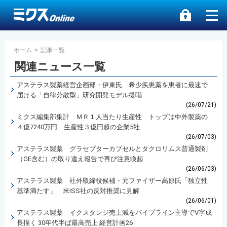
ホーム
>
記事一覧
関連ニュース一覧
アステラス製薬経営企画部・伊東氏 希少疾患薬を患者に最速で
届ける「自律分散型」研究開発モデル提唱
(26/07/21)
ミクス編集部集計 ＭＲ１人当たり生産性 トップは中外製薬の
４億7240万円 生産性３億円超の企業5社
(26/07/03)
アステラス製薬 グラセプターカプセルとタクロリムス普通製剤
（GE含む）の取り違え報告で再び注意喚起
(26/06/03)
アステラス製薬 社外取締役候補・元ファイザー高原氏「独立性
基準満たす」 米ISS社の反対推奨に見解
(26/06/01)
アステラス製薬 イクスタンジ売上減をパイプライン主導でⅤ字成
長描く 30年代半ば最高売上 経営計画26