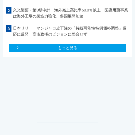
久光製薬・第8期中計 海外売上高比率60.0％以上 医療用薬事業
2
は海外工場の製造力強化、多国展開加速
日本リリー マンジャロ皮下注の「持続可能性特例価格調整」適
3
応に反発 高市政権のビジョンに整合せず
もっと見る