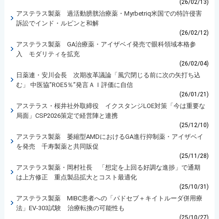
(26/02/13)
アステラス製薬 過活動膀胱治療薬・Myrbetriq米国での特許侵害
訴訟でインド・ルピンと和解
(26/02/12)
アステラス製薬 GA治療薬・アイザベイ発売で眼科領域本格参
入 モダリティを拡充
(26/02/04)
日薬連・安川会長 次期改革議論「風穴閉じる前に次の矢打ち込
む」 中医協”ROE5％”発言ＡＩ評価に自信
(26/01/21)
アステラス・桜井社外取締役 イクスタンジLOE対策「今は重要な
局面」CSP2026策定で経営陣と連携
(25/12/10)
アステラス製薬 萎縮型AMDにおけるGA進行抑制薬・アイザベイ
を発売 千寿製薬と共同販促
(25/11/28)
アステラス製薬・岡村社長 「想定を上回る好調な進捗」で通期
は上方修正 重点製品拡大とコスト最適化
(25/10/31)
アステラス製薬 MIBC患者への「パドセブ＋キイトルーダ併用療
法」EV-303試験 治療転換の可能性も
(25/10/27)