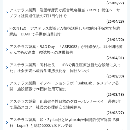
(26/05/27)
アステラス製薬 岩屋孝彦氏が経営戦略担当（CStO）就任へ サ
ノフィ社長退任後の7月1日付けで
(26/04/28)
FRONTEO アステラス製薬とAI技術活用した標的分子探索で契約
締結 DDAIFで早期創出目指す
(26/04/20)
アステラス製薬・R&D Day 「ASP3082」が膵線がん、非小細胞肺
がんでPoC達成 P3試験への進展報告
(26/04/01)
アステラス製薬・岡村社長 「iPSで再生医療は新たな段階に入っ
た」社会実装へ産官学連携強化を 同社シンポ
(26/03/30)
アステラス製薬 イノベーションラボ「SakuLab」をメディア公
開 施設拡張で20団体使用可能に
(26/03/18)
アステラス製薬 組織健全性目標のグローバルサーベイ 過去5年
で最高スコア 社員の心理的安全性確保も
(26/02/27)
アステラス製薬 印・Zydus社とMyrbetriq米国特許侵害訴訟で和
解 Lupin社と総額6000万米ドル受領