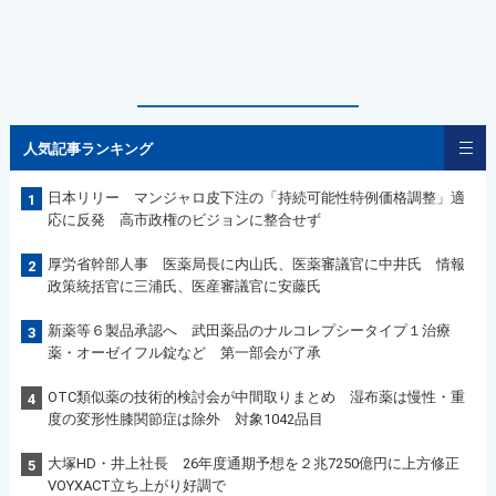
人気記事ランキング
日本リリー マンジャロ皮下注の「持続可能性特例価格調整」適
1
応に反発 高市政権のビジョンに整合せず
厚労省幹部人事 医薬局長に内山氏、医薬審議官に中井氏 情報
2
政策統括官に三浦氏、医産審議官に安藤氏
新薬等６製品承認へ 武田薬品のナルコレプシータイプ１治療
3
薬・オーゼイフル錠など 第一部会が了承
OTC類似薬の技術的検討会が中間取りまとめ 湿布薬は慢性・重
4
度の変形性膝関節症は除外 対象1042品目
大塚HD・井上社長 26年度通期予想を２兆7250億円に上方修正
5
VOYXACT立ち上がり好調で