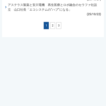
アステラス製薬と安川電機 再生医療とロボ融合のセラファ社設
立 山口社長「エコシステムの“ハブ”になる」
(25/10/22)
1
2
3