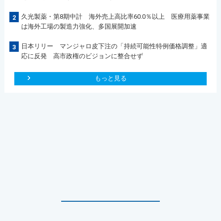
久光製薬・第8期中計 海外売上高比率60.0％以上 医療用薬事業
2
は海外工場の製造力強化、多国展開加速
日本リリー マンジャロ皮下注の「持続可能性特例価格調整」適
3
応に反発 高市政権のビジョンに整合せず
もっと見る