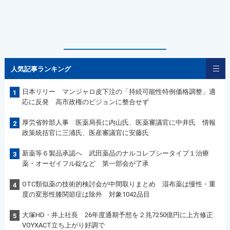
人気記事ランキング
日本リリー マンジャロ皮下注の「持続可能性特例価格調整」適
1
応に反発 高市政権のビジョンに整合せず
厚労省幹部人事 医薬局長に内山氏、医薬審議官に中井氏 情報
2
政策統括官に三浦氏、医産審議官に安藤氏
新薬等６製品承認へ 武田薬品のナルコレプシータイプ１治療
3
薬・オーゼイフル錠など 第一部会が了承
OTC類似薬の技術的検討会が中間取りまとめ 湿布薬は慢性・重
4
度の変形性膝関節症は除外 対象1042品目
大塚HD・井上社長 26年度通期予想を２兆7250億円に上方修正
5
VOYXACT立ち上がり好調で