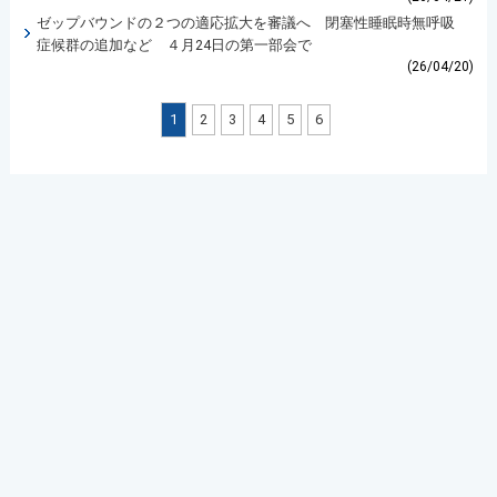
ゼップバウンドの２つの適応拡大を審議へ 閉塞性睡眠時無呼吸
症候群の追加など ４月24日の第一部会で
(26/04/20)
1
2
3
4
5
6