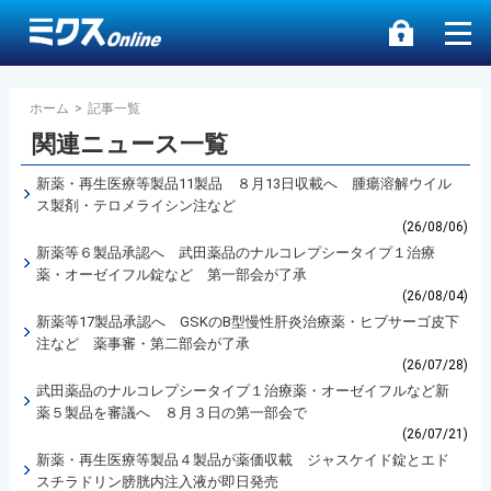
ホーム
>
記事一覧
関連ニュース一覧
新薬・再生医療等製品11製品 ８月13日収載へ 腫瘍溶解ウイル
ス製剤・テロメライシン注など
(26/08/06)
新薬等６製品承認へ 武田薬品のナルコレプシータイプ１治療
薬・オーゼイフル錠など 第一部会が了承
(26/08/04)
新薬等17製品承認へ GSKのB型慢性肝炎治療薬・ヒブサーゴ皮下
注など 薬事審・第二部会が了承
(26/07/28)
武田薬品のナルコレプシータイプ１治療薬・オーゼイフルなど新
薬５製品を審議へ ８月３日の第一部会で
(26/07/21)
新薬・再生医療等製品４製品が薬価収載 ジャスケイド錠とエド
スチラドリン膀胱内注入液が即日発売