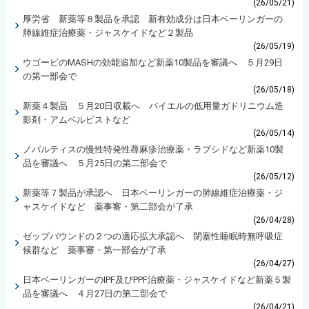
(26/05/21)
厚労省 新薬等８製品を承認 新有効成分は日本ベーリンガーの
肺線維症治療薬・ジャスケイドなど２製品
(26/05/19)
ウゴービのMASHの効能追加など新薬10製品を審議へ ５月29日
の第一部会で
(26/05/18)
新薬４製品 ５月20日収載へ バイエルの低用量ガドリニウム造
影剤・アムベルビストなど
(26/05/14)
ノバルティスの慢性特発性蕁麻疹治療薬・ラプシドなど新薬10製
品を審議へ ５月25日の第二部会で
(26/05/12)
新薬等７製品が承認へ 日本ベーリンガーの肺線維症治療薬・ジ
ャスケイドなど 薬事審・第二部会が了承
(26/04/28)
ゼップバウンドの２つの適応拡大承認へ 閉塞性睡眠時無呼吸症
候群など 薬事審・第一部会が了承
(26/04/27)
日本ベーリンガーのIPF及びPPF治療薬・ジャスケイドなど新薬５製
品を審議へ ４月27日の第二部会で
(26/04/21)