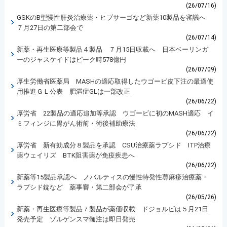
(26/07/16)
GSKのB型慢性肝炎治療薬・ヒブサーゴなど新薬10製品を審議へ
７月27日の第二部会で
(26/07/14)
新薬・再生医療等製品４製品 ７月15日収載へ 日本ベーリンガ
ーのジャスケイドはピーク時578億円
(26/07/09)
厚生労働省医薬局 MASHの適応取得したウゴービ皮下注の最適使
用推進ＧＬ公表 肥満症GLは一部改正
(26/06/22)
厚労省 22製品の適応追加等承認 ウゴービに初のMASH適応 イ
ミフィンジに胃がん術前・術後補助療法
(26/06/22)
厚労省 新有効成分８製品を承認 CSU治療薬ラプシド ITP治療
薬ウェイリズ BTK阻害薬が免疫疾患へ
(26/06/22)
新薬等15製品承認へ ノバルティスの慢性特発性蕁麻疹治療薬・
ラプシド錠など 薬事審・第二部会が了承
(26/05/26)
新薬・再生医療等製品７製品が薬価収載 ドジョルビは５月21日
発売予定 ゾルゲンスマ髄注は即日発売