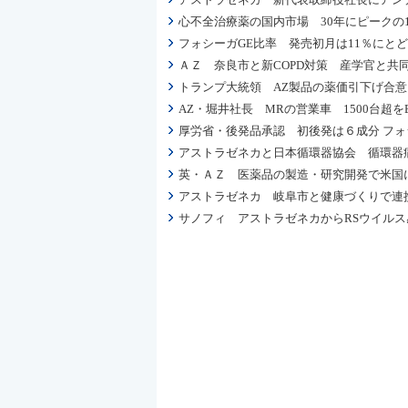
心不全治療薬の国内市場 30年にピークの
フォシーガGE比率 発売初月は11％にと
ＡＺ 奈良市と新COPD対策 産学官と
トランプ大統領 AZ製品の薬価引下げ合意
AZ・堀井社長 MRの営業車 1500台超
厚労省・後発品承認 初後発は６成分 フォ
アストラゼネカと日本循環器協会 循環器
英・ＡＺ 医薬品の製造・研究開発で米国
アストラゼネカ 岐阜市と健康づくりで連携
サノフィ アストラゼネカからRSウイル