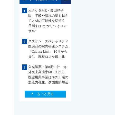
元タケダMR・藤田祥子
1
氏 年齢や環境の壁を越え
て人材の可能性を切拓く
目指すは”かかりつけコン
サル“
スズケン スペシャリティ
2
医薬品の院内輸送システム
「Cubixx Link」 10月から
提供 廃棄ロスを最小化
久光製薬・第8期中計 海
3
外売上高比率60.0％以上
医療用薬事業は海外工場の
製造力強化、多国展開加速
もっと見る