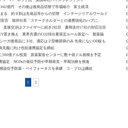
1042億円 その後は後発品切替で市場縮小 富士経済
(
どまる 約９割は先発品等からの切替 インテージリアルワールド
(
共同宣言 堀井社長「ステークホルダーとの連携強化のハブに」
(
 直接交渉はファイザーに続き2社目 書簡送付17社の対応注目
(
をEV置き換え 業界共通のCO2排出量策定ルール策定へ 製薬協
(
シーガ後発品に３社、適応は２型糖尿病のみ 先発にないOD錠も
(
病克服に向け包括連携協定を締結
(
に500億ドル投資 原薬製造センターに数十億ドル規模を予定
(
協定 NCDsの発症予防や早期発見・早期治療を推進
(
ス感染症予防薬・ベイフォータスを承継 コ・プロは継続
(
1
2