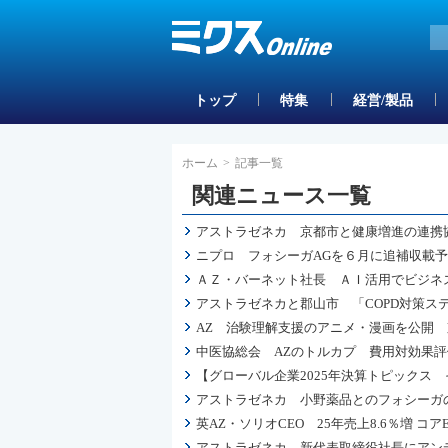
トップ
特集
経営/製品
ホーム
>
記事一覧
関連ニュース一覧
アストラゼネカ 京都市と健康増進の連携協
ニプロ フォシーガAGを６月に追補収載
ＡＺ・バーネット社長 ＡＩ活用でビジネス
アストラゼネカと郡山市 「COPD対策ス
AZ 治験理解支援のアニメ・漫画を公開
中医協総会 AZのトルカプ 費用対効果評
【グローバル企業2025年決算トピックス
アストラゼネカ 小野薬品とのフォシーガ
英AZ・ソリオCEO 25年売上8.6％増 コ
アストラゼネカ 新代表取締役社長にアン