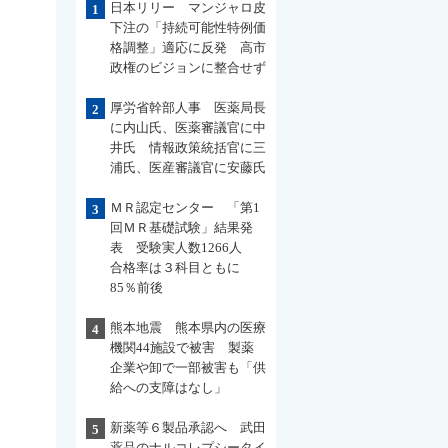
日本リリー マンジャロ皮
1
下注の「持続可能性特例価
格調整」適応に反発 高市
政権のビジョンに整合せず
厚労省幹部人事 医薬局長
2
に内山氏、医薬審議官に中
井氏 情報政策統括官に三
浦氏、医産審議官に安藤氏
ＭＲ認定センター 「第1
3
回ＭＲ基礎試験」結果発
表 受験実人数1266人
合格率は３科目ともに
85％前後
熊本地震 熊本県内の医療
4
機関44施設で被害 製薬
企業や卸で一部被害も「供
給への支障はなし」
新薬等６製品承認へ 武田
5
薬品のナルコレプシータイ