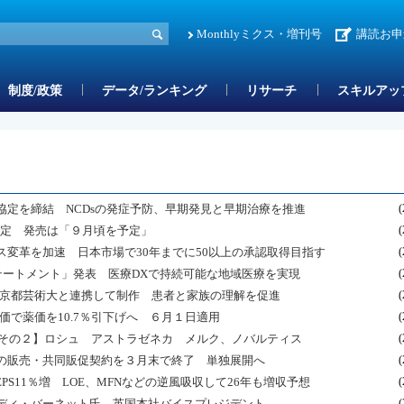
Monthlyミクス・増刊号
講読お申
制度/政策
データ/ランキング
リサーチ
スキルアッ
定を締結 NCDsの発症予防、早期発見と早期治療を推進
(
予定 発売は「９月頃を予定」
(
変革を加速 日本市場で30年までに50以上の承認取得目指す
(
テートメント」発表 医療DXで持続可能な地域医療を実現
(
 京都芸術大と連携して制作 患者と家族の理解を促進
(
価で薬価を10.7％引下げへ ６月１日適用
(
 その２】ロシュ アストラゼネカ メルク、ノバルティス
(
の販売・共同販促契約を３月末で終了 単独展開へ
(
アEPS11％増 LOE、MFNなどの逆風吸収して26年も増収予想
(
ディ・バーネット氏 英国本社バイスプレジデント
(