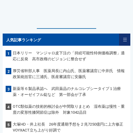
人気記事ランキング
日本リリー マンジャロ皮下注の「持続可能性特例価格調整」適
1
応に反発 高市政権のビジョンに整合せず
厚労省幹部人事 医薬局長に内山氏、医薬審議官に中井氏 情報
2
政策統括官に三浦氏、医産審議官に安藤氏
新薬等６製品承認へ 武田薬品のナルコレプシータイプ１治療
3
薬・オーゼイフル錠など 第一部会が了承
OTC類似薬の技術的検討会が中間取りまとめ 湿布薬は慢性・重
4
度の変形性膝関節症は除外 対象1042品目
大塚HD・井上社長 26年度通期予想を２兆7250億円に上方修正
5
VOYXACT立ち上がり好調で