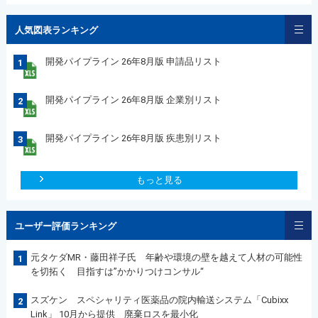
人気図表ランキング
開発パイプライン 26年8月版 申請品リスト
1
開発パイプライン 26年8月版 企業別リスト
2
開発パイプライン 26年8月版 疾患別リスト
3
もっと見る
ユーザー評価ランキング
元タケダMR・藤田祥子氏 年齢や環境の壁を越えて人材の可能性
1
を切拓く 目指すは”かかりつけコンサル“
スズケン スペシャリティ医薬品の院内輸送システム「Cubixx
2
Link」 10月から提供 廃棄ロスを最小化