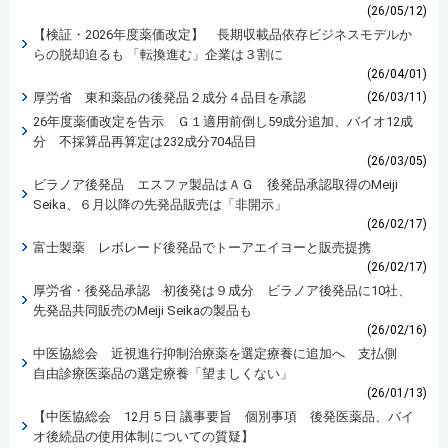
(26/05/12)
【検証・2026年度薬価改定】 長期収載品依存ビジネスモデルか
らの脱却迫るも 「転換進む」企業は３割に
(26/04/01)
厚労省 東和薬品の後発品２成分４品目を承認
(26/03/11)
26年度薬価改定を告示 Ｇ１適用前倒し59成分追加、バイオ12成
分 不採算品再算定は232成分704品目
(26/03/05)
ビラノア後発品 エスファ製品はＡＧ 後発品承認取得のMeiji
Seika、６月以降の先発品販売は「非開示」
(26/02/17)
富士製薬 レボレード後発品でトーアエイヨーと販売提携
(26/02/17)
厚労省・後発品承認 初後発は９成分 ビラノア後発品に10社、
先発品共同販売のMeiji Seikaの製品も
(26/02/16)
中医協総会 近視進行抑制治療薬を選定療養に追加へ 支払側
自由診療医薬品の選定療養「望ましくない」
(26/01/13)
【中医協総会 12月５日 議事要旨 個別事項 後発医薬品、バイ
オ後続品の使用体制についての質疑】