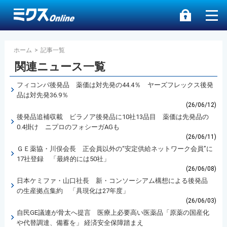
ホーム
>
記事一覧
関連ニュース一覧
フィコンパ後発品 薬価は対先発の44.4％ ヤーズフレックス後発
品は対先発36.9％
(26/06/12)
後発品追補収載 ビラノア後発品に10社13品目 薬価は先発品の
0.4掛け ニプロのフォシーガAGも
(26/06/11)
ＧＥ薬協・川俣会長 正会員以外の“安定供給ネットワーク会員”に
17社登録 「最終的には50社」
(26/06/08)
日本ケミファ・山口社長 新・コンソーシアム構想による後発品
の生産拠点集約 「具現化は27年度」
(26/06/03)
自民GE議連が骨太へ提言 医療上必要高い医薬品「原薬の国産化
や代替調達、備蓄を」 経済安全保障踏まえ