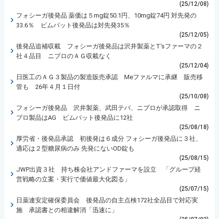
(25/12/08)
フォシーガ後発品 薬価は５mg錠50.1円、10mg錠74円 対先発の
33.6％ ビムパット後発品は対先発35％
(25/12/05)
後発品追補収載 フォシーガ後発品は沢井製薬とT‘sファーマの２
社４品目 ニプロのＡＧ収載なく
(25/12/04)
日医工のＡＧ３製品の製造販売承認 Meファルマに承継 販売移
管も 26年４月１日付
(25/10/08)
フォシーガ後発品 沢井製薬、武田テバ、ニプロが承認取得 ニ
プロ製品はAG ビムパット後発品に12社
(25/08/18)
厚労省・後発品承認 初後発は６成分 フォシーガ後発品に３社、
適応は２型糖尿病のみ 先発にないOD錠も
(25/08/15)
JWP出資３社 持ち株会社アンドファーマを設立 「グループ経
営戦略の立案・実行で価値最大化図る」
(25/07/15)
日薬連安定確保委員会 後発品の自主点検172社全品目で対応実
施 承認書との相違解消「迅速に」