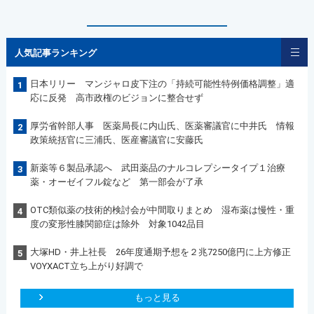
人気記事ランキング
日本リリー マンジャロ皮下注の「持続可能性特例価格調整」適
1
応に反発 高市政権のビジョンに整合せず
厚労省幹部人事 医薬局長に内山氏、医薬審議官に中井氏 情報
2
政策統括官に三浦氏、医産審議官に安藤氏
新薬等６製品承認へ 武田薬品のナルコレプシータイプ１治療
3
薬・オーゼイフル錠など 第一部会が了承
OTC類似薬の技術的検討会が中間取りまとめ 湿布薬は慢性・重
4
度の変形性膝関節症は除外 対象1042品目
大塚HD・井上社長 26年度通期予想を２兆7250億円に上方修正
5
VOYXACT立ち上がり好調で
もっと見る