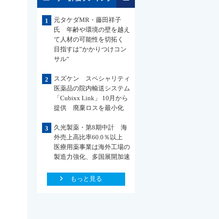
元タケダMR・藤田祥子
1
氏 年齢や環境の壁を越え
て人材の可能性を切拓く
目指すは”かかりつけコン
サル“
スズケン スペシャリティ
2
医薬品の院内輸送システム
「Cubixx Link」 10月から
提供 廃棄ロスを最小化
久光製薬・第8期中計 海
3
外売上高比率60.0％以上
医療用薬事業は海外工場の
製造力強化、多国展開加速
もっと見る