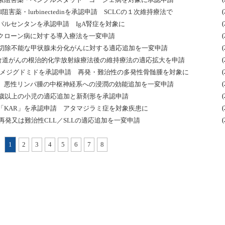
薬・lurbinectedinを承認申請 SCLCの１次維持療法で
(
スパルセンタンを承認申請 IgA腎症を対象に
(
クローン病に対する導入療法を一変申請
(
治切除不能な甲状腺未分化がんに対する適応追加を一変申請
(
 食道がんの根治的化学放射線療法後の維持療法の適応拡大を申請
(
・メジグドミドを承認申請 再発・難治性の多発性骨髄腫を対象に
(
ル 悪性リンパ腫の中枢神経系への浸潤の効能追加を一変申請
(
４歳以上の小児の適応追加と新剤形を承認申請
(
「KAR」を承認申請 アタマジラミ症を対象疾患に
(
 再発又は難治性CLL／SLLの適応追加を一変申請
(
1
2
3
4
5
6
7
8