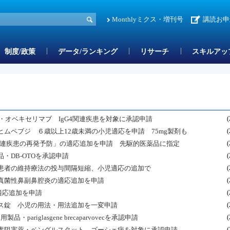
Monthlyミクス・増刊号
講読お申
制度/政策
データ/ランキング
リサーチ
スキルアッ
・オベキセリマブ IgG4関連疾患を対象に承認申請
(
ヒムペブジ ６歳以上12歳未満の小児適応を申請 75mg製剤も
(
関連疾患の再発予防」の適応追加を申請 先駆的医薬品に指定
(
・DB-OTOを承認申請
(
患者の維持療法の投与間隔短縮、小児適応の追加で
(
真菌性鼻副鼻腔炎の適応追加を申請
(
適応追加を申請
(
ス錠 小児の用法・用法追加を一変申請
(
・pariglasgene brecaparvovecを承認申請
(
素阻害薬・ベングルスタット ゴーシェ病を対象に承認申請
(