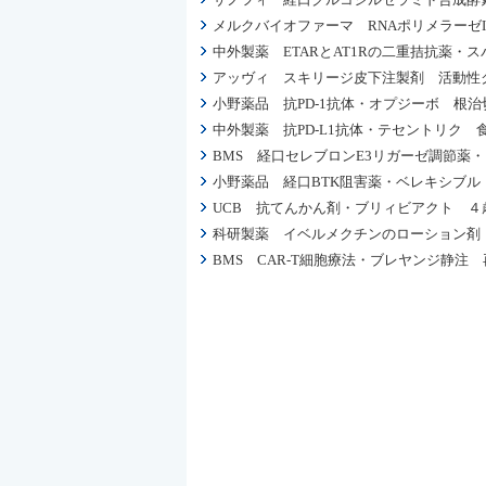
メルクバイオファーマ RNAポリメラーゼII阻害
中外製薬 ETARとAT1Rの二重拮抗薬・
アッヴィ スキリージ皮下注製剤 活動性
小野薬品 抗PD-1抗体・オプジーボ 根
中外製薬 抗PD-L1抗体・テセントリク
BMS 経口セレブロンE3リガーゼ調節薬
小野薬品 経口BTK阻害薬・ベレキシブ
UCB 抗てんかん剤・ブリィビアクト 
科研製薬 イベルメクチンのローション剤
BMS CAR-T細胞療法・ブレヤンジ静注