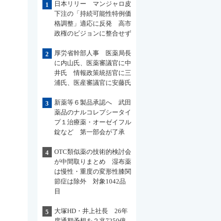
日本リリー マンジャロ皮
1
下注の「持続可能性特例価
格調整」適応に反発 高市
政権のビジョンに整合せず
厚労省幹部人事 医薬局長
2
に内山氏、医薬審議官に中
井氏 情報政策統括官に三
浦氏、医産審議官に安藤氏
新薬等６製品承認へ 武田
3
薬品のナルコレプシータイ
プ１治療薬・オーゼイフル
錠など 第一部会が了承
OTC類似薬の技術的検討会
4
が中間取りまとめ 湿布薬
は慢性・重度の変形性膝関
節症は除外 対象1042品
目
大塚HD・井上社長 26年
5
度通期予想を２兆7250億