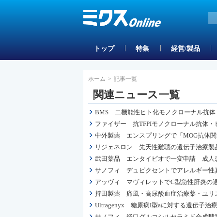
トップ
特集
経営/製品
ホーム
>
記事一覧
関連ニュース一覧
BMS 二機能性ヒト化モノクローナル抗体
ファイザー 抗TFPIモノクローナル抗体・
中外製薬 エンスプリングで「MOG抗体
リジェネロン 先天性難聴の遺伝子治療製品
武田薬品 エンタイビオで一変申請 成人
サノフィ デュピクセントでアレルギー性
アッヴィ マヴィレットでC型急性肝炎の
持田製薬 痛風・高尿酸血症治療薬・ユリ
Ultragenyx 糖原病I型aに対する遺伝子治療用製品
サノフィ 経口グルコシルセラミド合成酵