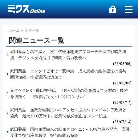
ホーム
>
記事一覧
関連ニュース一覧
武田薬品と名古屋大 次世代臨床開発アプローチ推進で戦略的連
携 デジタル技術活用で時間・労力改善へ
(26/08/06)
武田薬品 エンタイビオで一変申請 成人患者の維持療法の投与
間隔短縮、小児適応の追加で
(26/08/03)
元タケダMR・藤田祥子氏 年齢や環境の壁を越えて人材の可能性
を切拓く 目指すは”かかりつけコンサル“
(26/07/14)
武田薬品 血漿分画製剤へのアクセス拡大へインドネシア政府と
協業 最大3000万米ドル投資で成分献血センター設立
(26/07/14)
武田薬品 国内血漿由来の献血グロベニン-I 10％静注を発売 高濃
度化で投与液量減少 投与時間も短縮