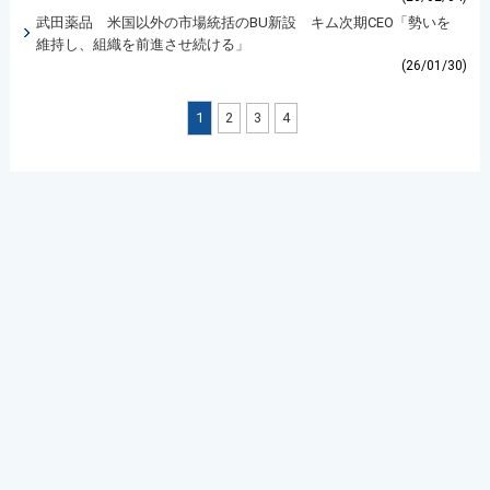
武田薬品 米国以外の市場統括のBU新設 キム次期CEO「勢いを
維持し、組織を前進させ続ける」
(26/01/30)
1
2
3
4