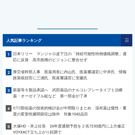
人気記事ランキング
日本リリー マンジャロ皮下注の「持続可能性特例価格調整」適
1
応に反発 高市政権のビジョンに整合せず
厚労省幹部人事 医薬局長に内山氏、医薬審議官に中井氏 情報
2
政策統括官に三浦氏、医産審議官に安藤氏
新薬等６製品承認へ 武田薬品のナルコレプシータイプ１治療
3
薬・オーゼイフル錠など 第一部会が了承
OTC類似薬の技術的検討会が中間取りまとめ 湿布薬は慢性・重
4
度の変形性膝関節症は除外 対象1042品目
大塚HD・井上社長 26年度通期予想を２兆7250億円に上方修正
5
VOYXACT立ち上がり好調で