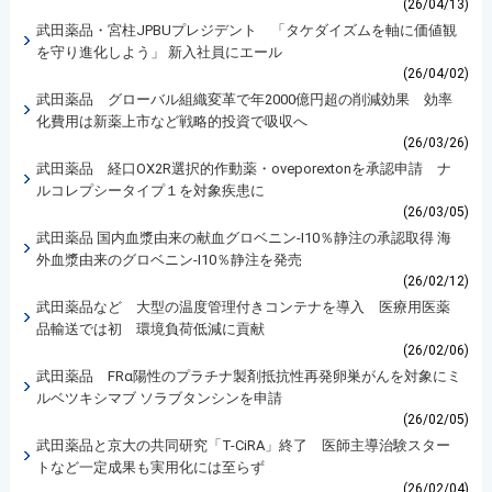
(26/04/13)
武田薬品・宮柱JPBUプレジデント 「タケダイズムを軸に価値観
を守り進化しよう」 新入社員にエール
(26/04/02)
武田薬品 グローバル組織変革で年2000億円超の削減効果 効率
化費用は新薬上市など戦略的投資で吸収へ
(26/03/26)
武田薬品 経口OX2R選択的作動薬・oveporextonを承認申請 ナ
ルコレプシータイプ１を対象疾患に
(26/03/05)
武田薬品 国内血漿由来の献血グロベニン-I10％静注の承認取得 海
外血漿由来のグロベニン-I10％静注を発売
(26/02/12)
武田薬品など 大型の温度管理付きコンテナを導入 医療用医薬
品輸送では初 環境負荷低減に貢献
(26/02/06)
武田薬品 FRα陽性のプラチナ製剤抵抗性再発卵巣がんを対象にミ
ルベツキシマブ ソラブタンシンを申請
(26/02/05)
武田薬品と京大の共同研究「T-CiRA」終了 医師主導治験スター
トなど一定成果も実用化には至らず
(26/02/04)