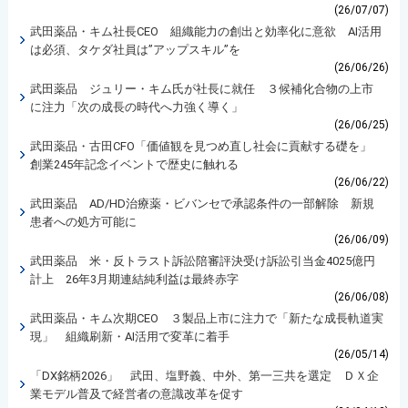
(26/07/07)
武田薬品・キム社長CEO 組織能力の創出と効率化に意欲 AI活用
は必須、タケダ社員は”アップスキル”を
(26/06/26)
武田薬品 ジュリー・キム氏が社長に就任 ３候補化合物の上市
に注力「次の成長の時代へ力強く導く」
(26/06/25)
武田薬品・古田CFO「価値観を見つめ直し社会に貢献する礎を」
創業245年記念イベントで歴史に触れる
(26/06/22)
武田薬品 AD/HD治療薬・ビバンセで承認条件の一部解除 新規
患者への処方可能に
(26/06/09)
武田薬品 米・反トラスト訴訟陪審評決受け訴訟引当金4025億円
計上 26年3月期連結純利益は最終赤字
(26/06/08)
武田薬品・キム次期CEO ３製品上市に注力で「新たな成長軌道実
現」 組織刷新・AI活用で変革に着手
(26/05/14)
「DX銘柄2026」 武田、塩野義、中外、第一三共を選定 ＤＸ企
業モデル普及で経営者の意識改革を促す