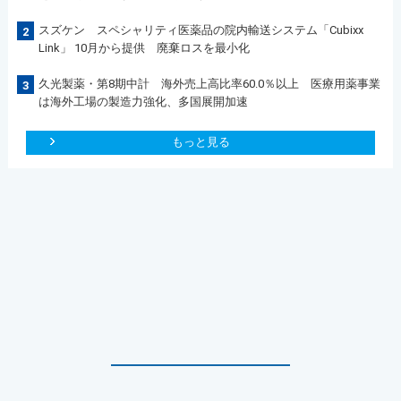
スズケン スペシャリティ医薬品の院内輸送システム「Cubixx
2
Link」 10月から提供 廃棄ロスを最小化
久光製薬・第8期中計 海外売上高比率60.0％以上 医療用薬事業
3
は海外工場の製造力強化、多国展開加速
もっと見る